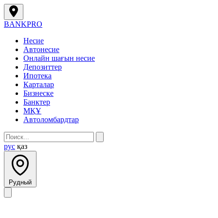
BANK
PRO
Несие
Автонесие
Онлайн шағын несие
Депозиттер
Ипотека
Карталар
Бизнеске
Банктер
МҚҰ
Автоломбардтар
рус
қаз
Рудный