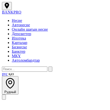
BANK
PRO
Несие
Автонесие
Онлайн шағын несие
Депозиттер
Ипотека
Карталар
Бизнеске
Банктер
МҚҰ
Автоломбардтар
рус
қаз
Рудный