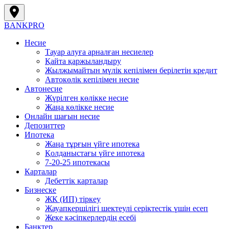
BANK
PRO
Несие
Тауар алуға арналған несиелер
Қайта қаржыландыру
Жылжымайтын мүлік кепілімен берілетін кредит
Автокөлік кепілімен несие
Автонесие
Жүрілген көлікке несие
Жаңа көлікке несие
Онлайн шағын несие
Депозиттер
Ипотека
Жаңа тұрғын үйге ипотека
Қолданыстағы үйге ипотека
7-20-25 ипотекасы
Карталар
Дебеттік карталар
Бизнеске
ЖК (ИП) тіркеу
Жауапкершілігі шектеулі серіктестік үшін есеп
Жеке кәсіпкерлердің есебі
Банктер