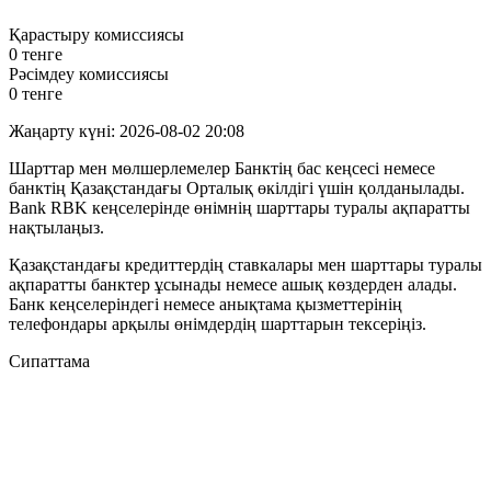
Қарастыру комиссиясы
0 тенге
Рәсімдеу комиссиясы
0 тенге
Жаңарту күні: 2026-08-02 20:08
Шарттар мен мөлшерлемелер Банктің бас кеңсесі немесе
банктің Қазақстандағы Орталық өкілдігі үшін қолданылады.
Bank RBK кеңселерінде өнімнің шарттары туралы ақпаратты
нақтылаңыз.
Қазақстандағы кредиттердің ставкалары мен шарттары туралы
ақпаратты банктер ұсынады немесе ашық көздерден алады.
Банк кеңселеріндегі немесе анықтама қызметтерінің
телефондары арқылы өнімдердің шарттарын тексеріңіз.
Сипаттама