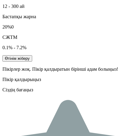
12 - 300 ай
Бастапқы жарна
20%0
СЖТМ
0.1% - 7.2%
Өтінім жіберу
Пікірлер жоқ. Пікір қалдыратын бірінші адам болыңыз!
Пікір қалдырыңыз
Сіздің бағаңыз