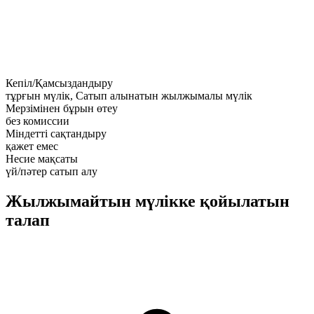
Кепіл/Қамсыздандыру
тұрғын мүлік, Сатып алынатын жылжымалы мүлік
Мерзімінен бұрын өтеу
без комиссии
Міндетті сақтандыру
қажет емес
Несие мақсаты
үй/пәтер сатып алу
Жылжымайтын мүлікке қойылатын
талап