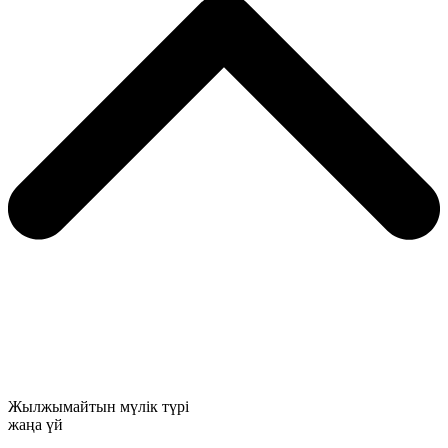
Жылжымайтын мүлік түрі
жаңа үй