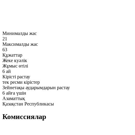
Минималды жас
21
Максималды жас
63
Құжаттар
Жеке куәлік
Жұмыс өтілі
6 ай
Кірісті растау
тек ресми кірістер
Зейнетақы аударымдарын растау
6 айға үшін
Азаматтық
Қазақстан Республикасы
Комиссиялар