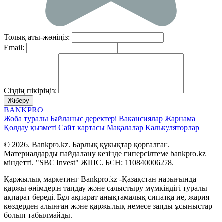
Толық аты-жөніңіз:
Email:
Сіздің пікіріңіз:
Жіберу
BANK
PRO
Жоба туралы
Байланыс деректері
Вакансиялар
Жарнама
Қолдау қызметі
Сайт картасы
Мақалалар
Калькуляторлар
© 2026. Bankpro.kz. Барлық құқықтар қорғалған.
Материалдарды пайдалану кезінде гиперсілтеме bankpro.kz
міндетті. "SBC Invest" ЖШС. БСН: 110840006278.
Қаржылық маркетинг Bankpro.kz -Қазақстан нарығында
қаржы өнімдерін таңдау және салыстыру мүмкіндігі туралы
ақпарат береді. Бұл ақпарат анықтамалық сипатқа ие, жария
көздерден алынған және қаржылық немесе заңды ұсыныстар
болып табылмайды.