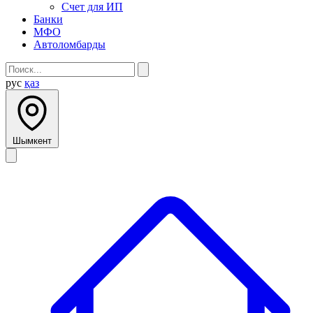
Счет для ИП
Банки
МФО
Автоломбарды
рус
қаз
Шымкент