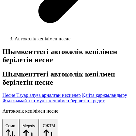
Автокөлік кепілімен несие
Шымкенттегі
автокөлік кепілімен
берілетін несие
Шымкенттегі автокөлік кепілмен
берілетін несие
Несие
Тауар алуға арналған несиелер
Қайта қаржыландыру
Жылжымайтын мүлік кепілімен берілетін кредит
Автокөлік кепілімен несие
Сома
Мерзім
СЖТМ