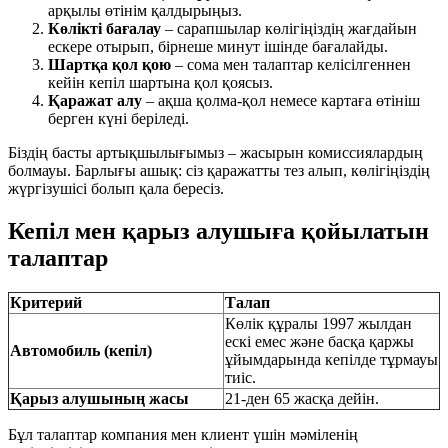
арқылы өтінім қалдырыңыз.
Көлікті бағалау
– сарапшылар көлігіңіздің жағдайын
ескере отырып, бірнеше минут ішінде бағалайды.
Шартқа қол қою
– сома мен талаптар келісілгеннен
кейін кепіл шартына қол қоясыз.
Қаражат алу
– ақша қолма-қол немесе картаға өтініш
берген күні беріледі.
Біздің басты артықшылығымыз – жасырын комиссиялардың
болмауы. Барлығы ашық: сіз қаражатты тез алып, көлігіңіздің
жүргізушісі болып қала бересіз.
Кепіл мен қарыз алушыға қойылатын
талаптар
Критерий
Талап
Көлік құралы 1997 жылдан
ескі емес және басқа қаржы
Автомобиль (кепіл)
ұйымдарында кепілде тұрмауы
тиіс.
Қарыз алушының жасы
21-ден 65 жасқа дейін.
Бұл талаптар компания мен клиент үшін мәміленің