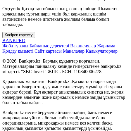
Оңтүстік Қазақстан облысының, соның ішінде Шымкент
қаласының тұрғындары үшін бұл қаржылық шешім
автонесиеге немесе ипотекаға жылдам балама болып
табылады.
Көбірек көрсету
BANK
PRO
Жоба туралы
Байланыс деректері
Вакансиялар
Жарнама
Қолдау қызметі
Сайт картасы
Мақалалар
Калькуляторлар
© 2026. Bankpro.kz. Барлық құқықтар қорғалған.
Материалдарды пайдалану кезінде гиперсілтеме bankpro.kz
міндетті. "SBC Invest" ЖШС. БСН: 110840006278.
Қаржылық маркетинг Bankpro.kz -Қазақстан нарығында
қаржы өнімдерін таңдау және салыстыру мүмкіндігі туралы
ақпарат береді. Бұл ақпарат анықтамалық сипатқа ие, жария
көздерден алынған және қаржылық немесе заңды ұсыныстар
болып табылмайды.
Bankpro.kz несие берумен айналыспайды, банк немесе
микроқаржы ұйымы болып табылмайды және банк
операцияларына, микроқаржы немесе кез келген басқа
қаржылық қызметке қатысты қызметтерді ұсынбайды.