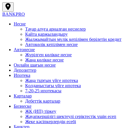
BANK
PRO
Несие
Тауар алуға арналған несиелер
Қайта қаржыландыру
Жылжымайтын мүлік кепілімен берілетін кредит
Автокөлік кепілімен несие
Автонесие
Жүрілген көлікке несие
Жаңа көлікке несие
Онлайн шағын несие
Депозиттер
Ипотека
Жаңа тұрғын үйге ипотека
Қолданыстағы үйге ипотека
7-20-25 ипотекасы
Карталар
Дебеттік карталар
Бизнеске
ЖК (ИП) тіркеу
Жауапкершілігі шектеулі серіктестік үшін есеп
Жеке кәсіпкерлердің есебі
Банктер