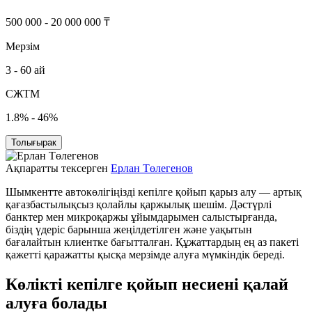
500 000 - 20 000 000 ₸
Мерзім
3 - 60 ай
СЖТМ
1.8% - 46%
Толығырак
Ақпаратты тексерген
Ерлан Төлегенов
Шымкентте автокөлігіңізді кепілге қойып қарыз алу — артық
қағазбастылықсыз қолайлы қаржылық шешім. Дәстүрлі
банктер мен микроқаржы ұйымдарымен салыстырғанда,
біздің үдеріс барынша жеңілдетілген және уақытын
бағалайтын клиентке бағытталған. Құжаттардың ең аз пакеті
қажетті қаражатты қысқа мерзімде алуға мүмкіндік береді.
Көлікті кепілге қойып несиені қалай
алуға болады