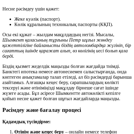
Несие рәсімдеу үшін қажет:
Жеке куәлік (паспорт).
Көлік құралының техникалық паспорты (КҚП).
Осы екі құжат – жылдам мақұлдаудың негізі. Мысалы,
Шымкент қаласының тұрғыны Петр шұғыл жөндеу
қажеттілігіне байланысты біздің автоломбардқа жүгініп, бір
сағаттың ішінде қаражат алып, өз көлігінің иесі болып қала
берді.
Біздің қызмет жеделдік маңызды болған жағдайда тиімді.
Банктегі ипотека немесе автонесиемен салыстырғанда, онда
көптеген анықтамалар талап етіледі, ал біз рәсімдерді барынша
азайтамыз. Алғашқы кеңес беру, сарапшылардың көлікті
тексеруі және өтініміңізді мақұлдау бірнеше сағат ішінде
жүзеге асады. Бұл әсіресе Шымкентте автокөлікті кепілге
қойып несие қажет болған шұғыл жағдайларда маңызды.
Рәсімдеу және бағалау процесі
Қадамдық түсіндірме:
Өтінім және кеңес беру
– онлайн немесе телефон