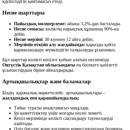
қауіпсіздігін қамтамасыз етеді.
Несие шарттары
Пайыздық мөлшерлеме:
айына 3,2%-дан басталады.
Несие сомасы:
көліктің нарықтық құнының 90%-на
дейін.
Несие мерзімі
: 30 күннен 12 айға дейін.
Мерзімін өткізіп алу жағдайында:
қарызды қайта
қаржыландыру мүмкіндігін талқылауды ұсынамыз.
Бұл шарттар көлікті кепілге қойып алатын несиемізді
Оңтүстік Қазақстан облысындағы
ең бәсекеге қабілетті
ұсыныстардың біріне айналдырады.
Артықшылықтар және баламалар
Біздің қаржылық маркетплейс артықшылықтары –
жылдамдық пен қарапайымдылық:
Табыс туралы анықтамасыз мақұлдау.
Ірі қажеттіліктер үшін жоғары несие лимиті.
Кепіл мерзімінде көлікті сақтандыру тәуекелдерді
азайтады.
Әділ бағалау және қосымша комиссиялардың болмауы.