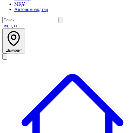
МҚҰ
Автоломбардтар
рус
қаз
Шымкент