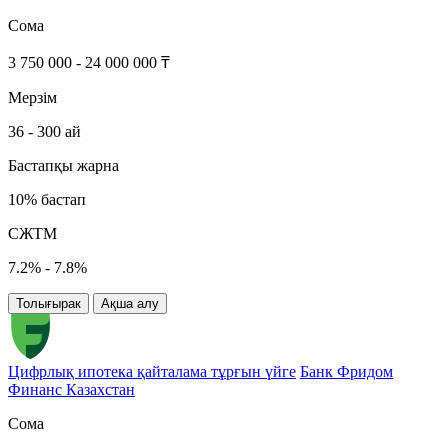
Сома
3 750 000 - 24 000 000 ₸
Мерзім
36 - 300 ай
Бастапқы жарна
10% бастап
СЖТМ
7.2% - 7.8%
Толығырак
Ақша алу
Цифрлық ипотека қайталама тұрғын үйге
Банк Фридом
Финанс Казахстан
Сома