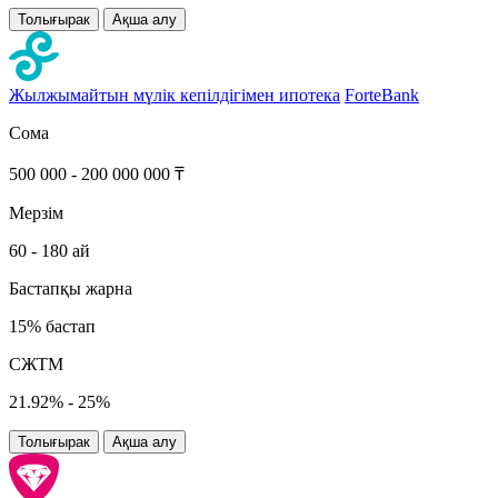
Толығырак
Ақша алу
Жылжымайтын мүлік кепілдігімен ипотека
ForteBank
Сома
500 000 - 200 000 000 ₸
Мерзім
60 - 180 ай
Бастапқы жарна
15% бастап
СЖТМ
21.92% - 25%
Толығырак
Ақша алу