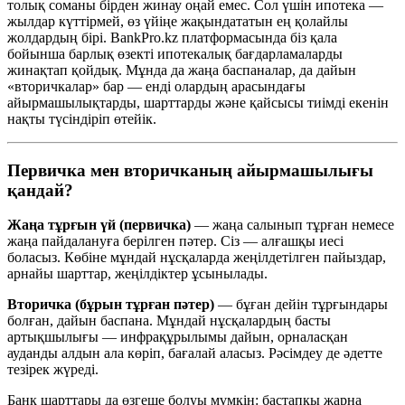
толық соманы бірден жинау оңай емес. Сол үшін ипотека —
жылдар күттірмей, өз үйіңе жақындататын ең қолайлы
жолдардың бірі. BankPro.kz платформасында біз қала
бойынша барлық өзекті ипотекалық бағдарламаларды
жинақтап қойдық. Мұнда да жаңа баспаналар, да дайын
«вторичкалар» бар — енді олардың арасындағы
айырмашылықтарды, шарттарды және қайсысы тиімді екенін
нақты түсіндіріп өтейік.
Первичка мен вторичканың айырмашылығы
қандай?
Жаңа тұрғын үй (первичка)
— жаңа салынып тұрған немесе
жаңа пайдалануға берілген пәтер. Сіз — алғашқы иесі
боласыз. Көбіне мұндай нұсқаларда жеңілдетілген пайыздар,
арнайы шарттар, жеңілдіктер ұсынылады.
Вторичка (бұрын тұрған пәтер)
— бұған дейін тұрғындары
болған, дайын баспана. Мұндай нұсқалардың басты
артықшылығы — инфрақұрылымы дайын, орналасқан
ауданды алдын ала көріп, бағалай аласыз. Рәсімдеу де әдетте
тезірек жүреді.
Банк шарттары да өзгеше болуы мүмкін: бастапқы жарна