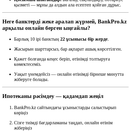
қызметі — мұны да алдын ала есептеп қойған дұрыс.
Неге банктерді жеке аралап жүрмей, BankPro.kz
арқылы онлайн берген ыңғайлы?
Барлық 10 ірі банктың
22 ұсынысы бір жерде
.
Жасырын шарттарсыз, бар ақпарат ашық көрсетілген.
Қажет болғанда кеңес беріп, өтінімді толтыруға
көмектесеміз.
Уақыт үнемдейсіз — онлайн өтінімді бірнеше минутта
жіберуге болады.
Ипотеканы рәсімдеу — қадамдап жеңіл
BankPro.kz сайтындағы ұсыныстарды салыстырып
көріңіз
Сізге тиімді бағдарламаны таңдап, онлайн өтінім
жіберіңіз