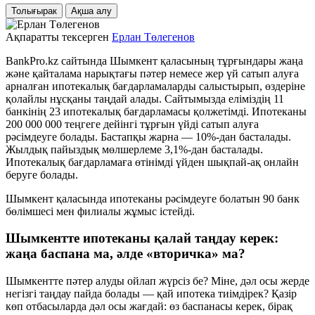
Толығырак
Ақша алу
Ақпаратты тексерген
Ерлан Төлегенов
BankPro.kz сайтында Шымкент қаласының тұрғындары жаңа
және қайталама нарықтағы пәтер немесе жер үй сатып алуға
арналған ипотекалық бағдарламаларды салыстырып, өздеріне
қолайлы нұсқаны таңдай алады. Сайтымызда еліміздің 11
банкінің 23 ипотекалық бағдарламасы қолжетімді. Ипотеканы
200 000 000 теңгеге дейінгі тұрғын үйді сатып алуға
рәсімдеуге болады. Бастапқы жарна — 10%-дан басталады.
Жылдық пайыздық мөлшерлеме 3,1%-дан басталады.
Ипотекалық бағдарламаға өтінімді үйден шықпай-ақ онлайн
беруге болады.
Шымкент қаласында ипотеканы рәсімдеуге болатын 90 банк
бөлімшесі мен филиалы жұмыс істейді.
Шымкентте ипотеканы қалай таңдау керек:
жаңа баспана ма, әлде «вторичка» ма?
Шымкентте пәтер алуды ойлап жүрсіз бе? Міне, дәл осы жерде
негізгі таңдау пайда болады — қай ипотека тиімдірек? Қазір
көп отбасыларда дәл осы жағдай: өз баспанасы керек, бірақ