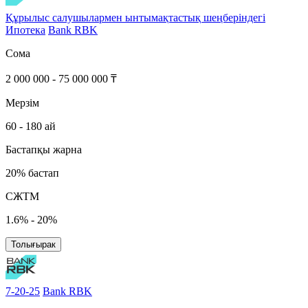
Құрылыс салушылармен ынтымақтастық шеңберіндегі
Ипотека
Bank RBK
Сома
2 000 000 - 75 000 000 ₸
Мерзім
60 - 180 ай
Бастапқы жарна
20% бастап
СЖТМ
1.6% - 20%
Толығырак
7-20-25
Bank RBK