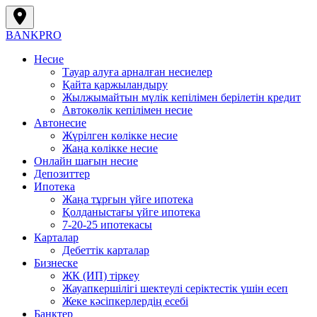
BANK
PRO
Несие
Тауар алуға арналған несиелер
Қайта қаржыландыру
Жылжымайтын мүлік кепілімен берілетін кредит
Автокөлік кепілімен несие
Автонесие
Жүрілген көлікке несие
Жаңа көлікке несие
Онлайн шағын несие
Депозиттер
Ипотека
Жаңа тұрғын үйге ипотека
Қолданыстағы үйге ипотека
7-20-25 ипотекасы
Карталар
Дебеттік карталар
Бизнеске
ЖК (ИП) тіркеу
Жауапкершілігі шектеулі серіктестік үшін есеп
Жеке кәсіпкерлердің есебі
Банктер