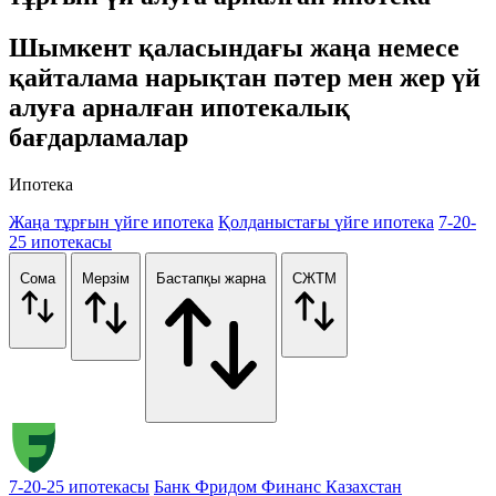
Шымкент қаласындағы жаңа немесе
қайталама нарықтан пәтер мен жер үй
алуға арналған ипотекалық
бағдарламалар
Ипотека
Жаңа тұрғын үйге ипотека
Қолданыстағы үйге ипотека
7-20-
25 ипотекасы
Сома
Мерзім
Бастапқы жарна
СЖТМ
7-20-25 ипотекасы
Банк Фридом Финанс Казахстан