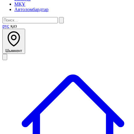
МҚҰ
Автоломбардтар
рус
қаз
Шымкент