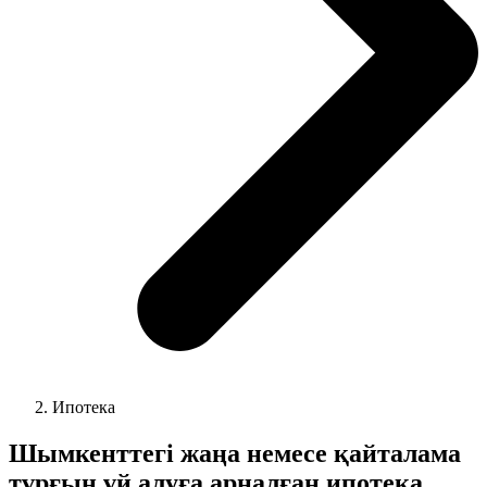
Ипотека
Шымкенттегі жаңа немесе қайталама
тұрғын үй алуға арналған ипотека