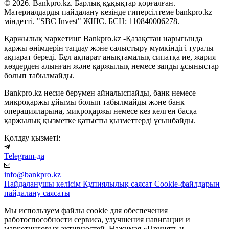
© 2026. Bankpro.kz. Барлық құқықтар қорғалған.
Материалдарды пайдалану кезінде гиперсілтеме bankpro.kz
міндетті. "SBC Invest" ЖШС. БСН: 110840006278.
Қаржылық маркетинг Bankpro.kz -Қазақстан нарығында
қаржы өнімдерін таңдау және салыстыру мүмкіндігі туралы
ақпарат береді. Бұл ақпарат анықтамалық сипатқа ие, жария
көздерден алынған және қаржылық немесе заңды ұсыныстар
болып табылмайды.
Bankpro.kz несие берумен айналыспайды, банк немесе
микроқаржы ұйымы болып табылмайды және банк
операцияларына, микроқаржы немесе кез келген басқа
қаржылық қызметке қатысты қызметтерді ұсынбайды.
Қолдау қызметі:
Telegram-да
info@bankpro.kz
Пайдаланушы келісім
Құпиялылық саясат
Cookie-файлдарын
пайдалану саясаты
Мы используем файлы cookie для обеспечения
работоспособности сервиса, улучшения навигации и
маркетинговых активностей. Нажимая «Принять и