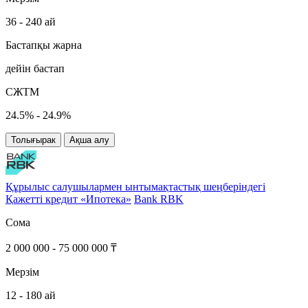
36 - 240 ай
Бастапқы жарна
дейін бастап
СЖТМ
24.5% - 24.9%
Толығырак
Ақша алу
Құрылыс салушылармен ынтымақтастық шеңберіндегі
Қажетті кредит «Ипотека»
Bank RBK
Сома
2 000 000 - 75 000 000 ₸
Мерзім
12 - 180 ай