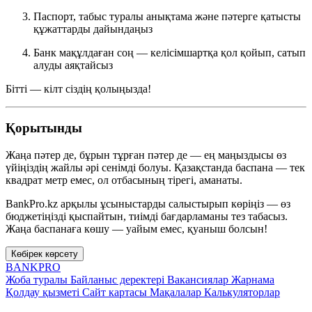
Паспорт, табыс туралы анықтама және пәтерге қатысты
құжаттарды дайындаңыз
Банк мақұлдаған соң — келісімшартқа қол қойып, сатып
алуды аяқтайсыз
Бітті — кілт сіздің қолыңызда!
Қорытынды
Жаңа пәтер де, бұрын тұрған пәтер де — ең маңыздысы өз
үйіңіздің жайлы әрі сенімді болуы. Қазақстанда баспана — тек
квадрат метр емес, ол отбасының тірегі, аманаты.
BankPro.kz арқылы ұсыныстарды салыстырып көріңіз — өз
бюджетіңізді қыспайтын, тиімді бағдарламаны тез табасыз.
Жаңа баспанаға көшу — уайым емес, қуаныш болсын!
Көбірек көрсету
BANK
PRO
Жоба туралы
Байланыс деректері
Вакансиялар
Жарнама
Қолдау қызметі
Сайт картасы
Мақалалар
Калькуляторлар