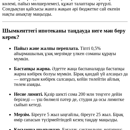
көлемі, пайыз мөлшерлемесі, құжат талаптары әртүрлі.
Сондықтан қайсысы жанға жақын әрі бюджетке сай екенін
нақты анықтау маңызды.
Шымкенттегі ипотеканы таңдауда неге мән беру
керек?
Пайыз және жалпы переплата.
Тіпті 0,5%
айырмашылық ұзақ мерзімде үлкен соманы құрауы
мүмкін.
Бастапқы жарна.
Әдетте жаңа баспаналарда бастапқы
жарна көбірек болуы мүмкін. Бірақ қандай үй алсаңыз да
— неғұрлым көбірек салсаңыз, кейін төлейтін айлық
төлем азаяды.
Несие лимиті.
Қазір шекті сома 200 млн теңгеге дейін
беріледі — үш бөлмелі пәтер де, студия да осы лимитке
сыйып кетеді.
Мерзім.
Біреуге 5 жыл ыңғайлы, біреуге 25 жыл. Бірақ
өмір сапасын түсірмейтіндей кезең таңдау маңызды.
Қосымша шығындар.
Бағалау, сақтандыру, нотариус