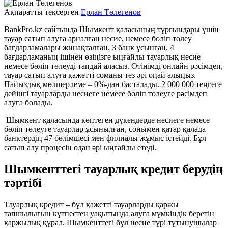
Ақпаратты тексерген
Ерлан Төлегенов
BankPro.kz сайтында Шымкент қаласының тұрғындары үшін
тауар сатып алуға арналған несие, немесе бөліп төлеу
бағдарламалары жинақталған. 3 банк ұсынған, 4
бағдарламаның ішінен өзіңізге ыңғайлы тауарлық несие
немесе бөліп төлеуді таңдай аласыз. Өтінімді онлайн рәсімдеп,
тауар сатып алуға қажетті соманы тез әрі оңай алыңыз.
Пайыздық мөлшерлеме – 0%-дан басталады. 2 000 000 теңгеге
дейінгі тауарларды несиеге немесе бөліп төлеуге рәсімдеп
алуға болады.
Шымкент қаласында көптеген дүкендерде несиеге немесе
бөліп төлеуге тауарлар ұсынылған, сонымен қатар қалада
банктердің 47 бөлімшесі мен филиалы жұмыс істейді. Бұл
сатып алу процесін одан әрі ыңғайлы етеді.
Шымкенттегі
тауарлық кредит берудің
тәртібі
Тауарлық кредит – бұл қажетті тауарларды қаржы
тапшылығын күтпестен уақытында алуға мүмкіндік беретін
қаржылық құрал. Шымкенттегі бұл несие түрі тұтынушылар