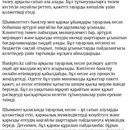
төлеу арқылы сатып ала алады. Бұл тұтынушыларға төлем
кестесін оңтайлы реттеп, қажетті тауарды көпшілік үшін
қолжетімді етеді.
Шымкенттегі банктер мен қаржы ұйымдары тауарлық несие
бойынша әртүрлі ыңғайлы бағдарламалар ұсынады.
Клиенттер төмен пайыздық мөлшерлемесі бар, әртүрлі
мерзімдегі және қарызды өтеудің икемді шарттарын ұсынатын
бағдарламаларды таңдай алады. Бұл тауарлық несиені өз
бюджетін сақтай отырып, тиімді ұсыныстарды пайдаланғысы
келетіндер үшін тартымды нұсқаға айналдырады.
Bankpro.kz сайты арқылы тауарлық несие рәсімдеу әдетте
оңай әрі жылдам жүзеге асырылады. Көптеген банктер
онлайн-өтінімдерді қабылдайды, бұл несие алу процесін
жеңілдетеді. Әдетте бұл үшін минималды құжаттар пакеті
қажет, ал несие өтініміне қатысты шешім қысқа мерзім ішінде
беріледі. Бұл өз уақытына мұқият қарайтын және құжат
рәсімдеуді қысқартқысы келетін тұтынушылар үшін ерекше
тиімді.
Шымкент қаласында тауарлық несие – ірі сатып алуларды
қолжетімді етіп, қаржылық мүмкіндіктерді кеңейтуге және
қарызды өтеудің ыңғайлы шарттарын пайдалануға мүмкіндік
береді. Дегенмен, бұл қаржы құралын пайдаланбас бұрын