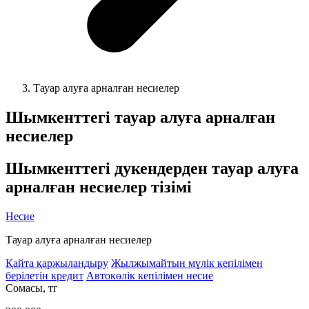
Тауар алуға арналған несиелер
Шымкенттегі
тауар алуға арналған
несиелер
Шымкенттегі
дукендерден тауар алуға
арналған несиелер тізімі
Несие
Тауар алуға арналған несиелер
Қайта қаржыландыру
Жылжымайтын мүлік кепілімен
берілетін кредит
Автокөлік кепілімен несие
Cомасы, тг