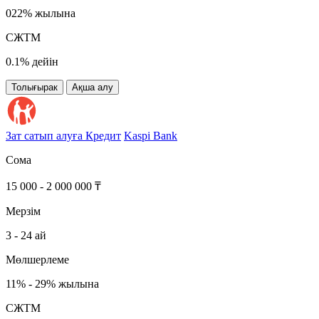
022% жылына
СЖТМ
0.1% дейін
Толығырак
Ақша алу
Зат сатып алуға Кредит
Kaspi Bank
Сома
15 000 - 2 000 000 ₸
Мерзім
3 - 24 ай
Мөлшерлеме
11% - 29% жылына
СЖТМ