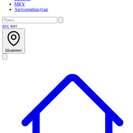
МҚҰ
Автоломбардтар
рус
қаз
Шымкент