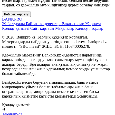
несие шарттарымен мұқият танысып, сенімді несие берушіні
таңдап, өз қаржылық мүмкіндігіңізді дұрыс бағалау маңызды.
Көбірек көрсету
BANK
PRO
Жоба туралы
Байланыс деректері
Вакансиялар
Жарнама
Қолдау қызметі
Сайт картасы
Мақалалар
Калькуляторлар
© 2026. Bankpro.kz. Барлық құқықтар қорғалған.
Материалдарды пайдалану кезінде гиперсілтеме bankpro.kz
міндетті. "SBC Invest" ЖШС. БСН: 110840006278.
Қаржылық маркетинг Bankpro.kz -Қазақстан нарығында
қаржы өнімдерін таңдау және салыстыру мүмкіндігі туралы
ақпарат береді. Бұл ақпарат анықтамалық сипатқа ие, жария
көздерден алынған және қаржылық немесе заңды ұсыныстар
болып табылмайды.
Bankpro.kz несие берумен айналыспайды, банк немесе
микроқаржы ұйымы болып табылмайды және банк
операцияларына, микроқаржы немесе кез келген басқа
қаржылық қызметке қатысты қызметтерді ұсынбайды.
Қолдау қызметі:
Telegram-да