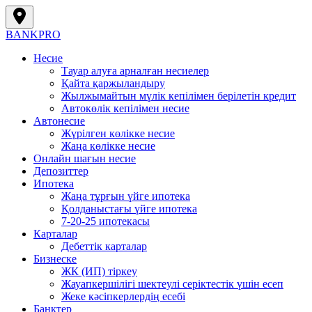
BANK
PRO
Несие
Тауар алуға арналған несиелер
Қайта қаржыландыру
Жылжымайтын мүлік кепілімен берілетін кредит
Автокөлік кепілімен несие
Автонесие
Жүрілген көлікке несие
Жаңа көлікке несие
Онлайн шағын несие
Депозиттер
Ипотека
Жаңа тұрғын үйге ипотека
Қолданыстағы үйге ипотека
7-20-25 ипотекасы
Карталар
Дебеттік карталар
Бизнеске
ЖК (ИП) тіркеу
Жауапкершілігі шектеулі серіктестік үшін есеп
Жеке кәсіпкерлердің есебі
Банктер