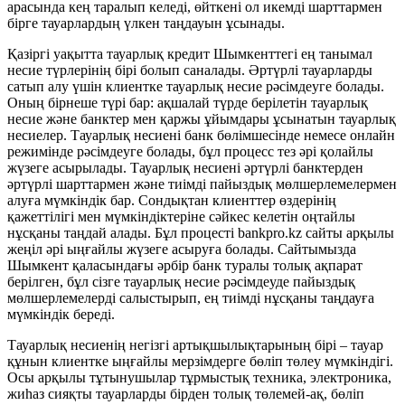
арасында кең таралып келеді, өйткені ол икемді шарттармен
бірге тауарлардың үлкен таңдауын ұсынады.
Қазіргі уақытта тауарлық кредит Шымкенттегі ең танымал
несие түрлерінің бірі болып саналады. Әртүрлі тауарларды
сатып алу үшін клиентке тауарлық несие рәсімдеуге болады.
Оның бірнеше түрі бар: ақшалай түрде берілетін тауарлық
несие және банктер мен қаржы ұйымдары ұсынатын тауарлық
несиелер. Тауарлық несиені банк бөлімшесінде немесе онлайн
режимінде рәсімдеуге болады, бұл процесс тез әрі қолайлы
жүзеге асырылады. Тауарлық несиені әртүрлі банктерден
әртүрлі шарттармен және тиімді пайыздық мөлшерлемелермен
алуға мүмкіндік бар. Сондықтан клиенттер өздерінің
қажеттілігі мен мүмкіндіктеріне сәйкес келетін оңтайлы
нұсқаны таңдай алады. Бұл процесті bankpro.kz сайты арқылы
жеңіл әрі ыңғайлы жүзеге асыруға болады. Сайтымызда
Шымкент қаласындағы әрбір банк туралы толық ақпарат
берілген, бұл сізге тауарлық несие рәсімдеуде пайыздық
мөлшерлемелерді салыстырып, ең тиімді нұсқаны таңдауға
мүмкіндік береді.
Тауарлық несиенің негізгі артықшылықтарының бірі – тауар
құнын клиентке ыңғайлы мерзімдерге бөліп төлеу мүмкіндігі.
Осы арқылы тұтынушылар тұрмыстық техника, электроника,
жиһаз сияқты тауарларды бірден толық төлемей-ақ, бөліп