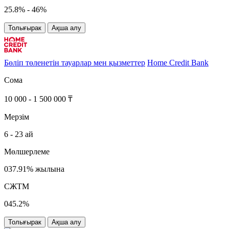
25.8% - 46%
Толығырак
Ақша алу
Бөліп төленетін тауарлар мен қызметтер
Home Credit Bank
Сома
10 000 - 1 500 000 ₸
Мерзім
6 - 23 ай
Мөлшерлеме
037.91% жылына
СЖТМ
045.2%
Толығырак
Ақша алу