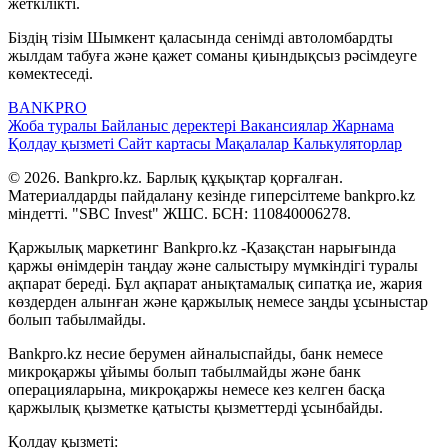
жеткілікті.
Біздің тізім Шымкент қаласында сенімді автоломбардты
жылдам табуға және қажет соманы қиындықсыз рәсімдеуге
көмектеседі.
BANK
PRO
Жоба туралы
Байланыс деректері
Вакансиялар
Жарнама
Қолдау қызметі
Сайт картасы
Мақалалар
Калькуляторлар
© 2026. Bankpro.kz. Барлық құқықтар қорғалған.
Материалдарды пайдалану кезінде гиперсілтеме bankpro.kz
міндетті. "SBC Invest" ЖШС. БСН: 110840006278.
Қаржылық маркетинг Bankpro.kz -Қазақстан нарығында
қаржы өнімдерін таңдау және салыстыру мүмкіндігі туралы
ақпарат береді. Бұл ақпарат анықтамалық сипатқа ие, жария
көздерден алынған және қаржылық немесе заңды ұсыныстар
болып табылмайды.
Bankpro.kz несие берумен айналыспайды, банк немесе
микроқаржы ұйымы болып табылмайды және банк
операцияларына, микроқаржы немесе кез келген басқа
қаржылық қызметке қатысты қызметтерді ұсынбайды.
Қолдау қызметі: