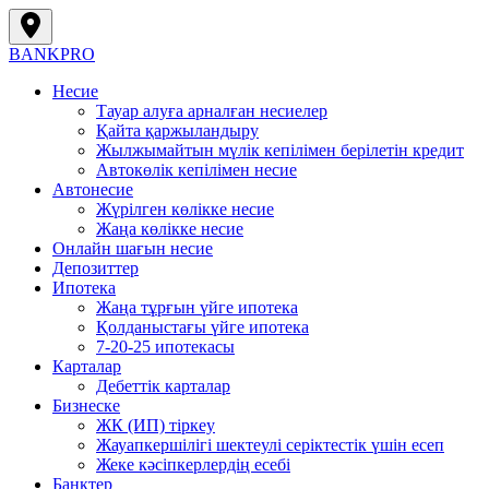
BANK
PRO
Несие
Тауар алуға арналған несиелер
Қайта қаржыландыру
Жылжымайтын мүлік кепілімен берілетін кредит
Автокөлік кепілімен несие
Автонесие
Жүрілген көлікке несие
Жаңа көлікке несие
Онлайн шағын несие
Депозиттер
Ипотека
Жаңа тұрғын үйге ипотека
Қолданыстағы үйге ипотека
7-20-25 ипотекасы
Карталар
Дебеттік карталар
Бизнеске
ЖК (ИП) тіркеу
Жауапкершілігі шектеулі серіктестік үшін есеп
Жеке кәсіпкерлердің есебі
Банктер