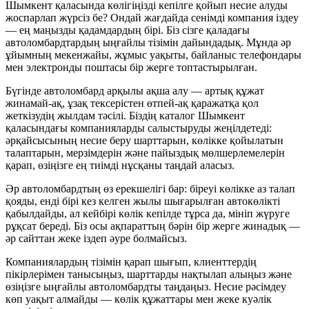
Шымкент қаласында көлігіңізді кепілге қойып несие алуды
жоспарлап жүрсіз бе? Ондай жағдайда сенімді компания іздеу
— ең маңызды қадамдардың бірі. Біз сізге қаладағы
автоломбардтардың ыңғайлы тізімін дайындадық. Мұнда әр
ұйымның мекенжайы, жұмыс уақыты, байланыс телефондары
мен электронды поштасы бір жерге топтастырылған.
Бүгінде автоломбард арқылы ақша алу — артық құжат
жинамай-ақ, ұзақ тексерістен өтпей-ақ қаражатқа қол
жеткізудің жылдам тәсілі. Біздің каталог Шымкент
қаласындағы компанияларды салыстыруды жеңілдетеді:
әрқайсысының несие беру шарттарын, көлікке қойылатын
талаптарын, мерзімдерін және пайыздық мөлшерлемелерін
қарап, өзіңізге ең тиімді нұсқаны таңдай аласыз.
Әр автоломбардтың өз ерекшелігі бар: біреуі көлікке аз талап
қояды, енді бірі кез келген жылы шығарылған автокөлікті
қабылдайды, ал кейбірі көлік кепілде тұрса да, мініп жүруге
рұқсат береді. Біз осы ақпараттың бәрін бір жерге жинадық —
әр сайттан жеке іздеп әуре болмайсыз.
Компаниялардың тізімін қарап шығып, клиенттердің
пікірлерімен танысыңыз, шарттарды нақтылап алыңыз және
өзіңізге ыңғайлы автоломбардты таңдаңыз. Несие рәсімдеу
көп уақыт алмайды — көлік құжаттары мен жеке куәлік