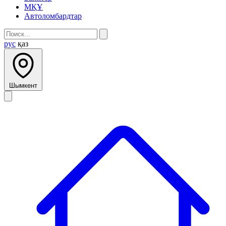
МҚҰ
Автоломбардтар
рус
қаз
Шымкент