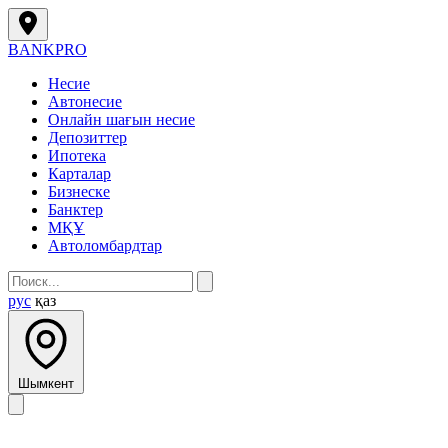
BANK
PRO
Несие
Автонесие
Онлайн шағын несие
Депозиттер
Ипотека
Карталар
Бизнеске
Банктер
МҚҰ
Автоломбардтар
рус
қаз
Шымкент