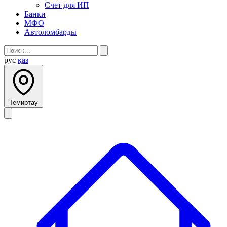
Счет для ИП
Банки
МФО
Автоломбарды
рус
қаз
Темиртау