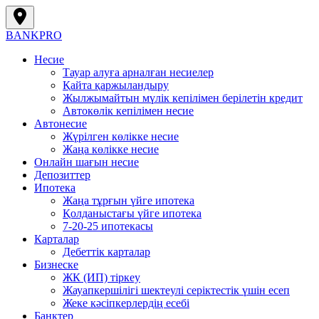
BANK
PRO
Несие
Тауар алуға арналған несиелер
Қайта қаржыландыру
Жылжымайтын мүлік кепілімен берілетін кредит
Автокөлік кепілімен несие
Автонесие
Жүрілген көлікке несие
Жаңа көлікке несие
Онлайн шағын несие
Депозиттер
Ипотека
Жаңа тұрғын үйге ипотека
Қолданыстағы үйге ипотека
7-20-25 ипотекасы
Карталар
Дебеттік карталар
Бизнеске
ЖК (ИП) тіркеу
Жауапкершілігі шектеулі серіктестік үшін есеп
Жеке кәсіпкерлердің есебі
Банктер