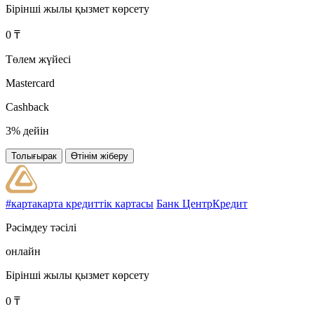
Бірінші жылы қызмет көрсету
0 ₸
Төлем жүйесі
Mastercard
Cashback
3% дейін
Толығырак
Өтінім жіберу
#картакарта кредиттік картасы
Банк ЦентрКредит
Рәсімдеу тәсілі
онлайн
Бірінші жылы қызмет көрсету
0 ₸