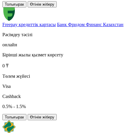
Толығырак
Өтінім жіберу
Freepay кредиттік картасы
Банк Фридом Финанс Казахстан
Рәсімдеу тәсілі
онлайн
Бірінші жылы қызмет көрсету
0 ₸
Төлем жүйесі
Visa
Cashback
0.5% - 1.5%
Толығырак
Өтінім жіберу