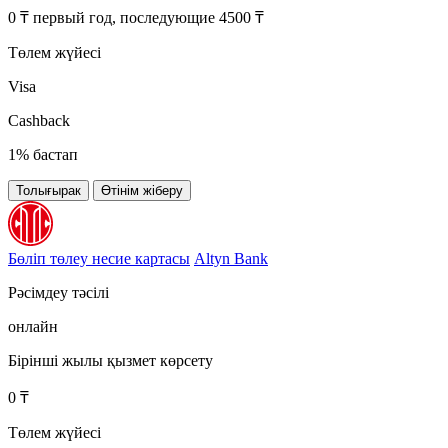
0 ₸ первый год, последующие 4500 ₸
Төлем жүйесі
Visa
Cashback
1% бастап
Толығырак
Өтінім жіберу
Бөліп төлеу несие картасы
Altyn Bank
Рәсімдеу тәсілі
онлайн
Бірінші жылы қызмет көрсету
0 ₸
Төлем жүйесі