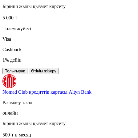
Бірінші жылы қызмет көрсету
5 000 ₸
Төлем жүйесі
Visa
Cashback
1% дейін
Толығырак
Өтінім жіберу
Nomad Club кредиттік картасы
Altyn Bank
Рәсімдеу тәсілі
онлайн
Бірінші жылы қызмет көрсету
500 ₸ в месяц