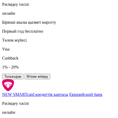
Рәсімдеу тәсілі
онлайн
Бірінші жылы қызмет көрсету
Первый год бесплатно
Төлем жүйесі
Visa
Cashback
1% - 20%
Толығырак
Өтінім жіберу
NEW SMARTcard кредиттік картасы
Евразийский банк
Рәсімдеу тәсілі
онлайн