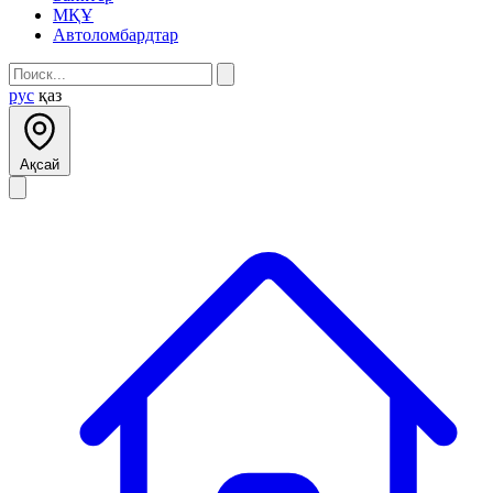
МҚҰ
Автоломбардтар
рус
қаз
Ақсай