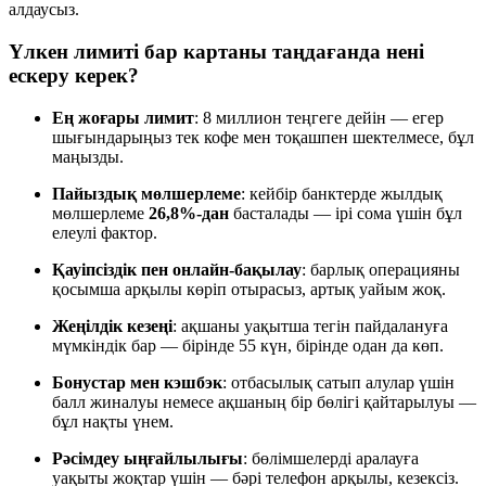
алдаусыз.
Үлкен лимиті бар картаны таңдағанда нені
ескеру керек?
Ең жоғары лимит
: 8 миллион теңгеге дейін — егер
шығындарыңыз тек кофе мен тоқашпен шектелмесе, бұл
маңызды.
Пайыздық мөлшерлеме
: кейбір банктерде жылдық
мөлшерлеме
26,8%-дан
басталады — ірі сома үшін бұл
елеулі фактор.
Қауіпсіздік пен онлайн-бақылау
: барлық операцияны
қосымша арқылы көріп отырасыз, артық уайым жоқ.
Жеңілдік кезеңі
: ақшаны уақытша тегін пайдалануға
мүмкіндік бар — бірінде 55 күн, бірінде одан да көп.
Бонустар мен кэшбэк
: отбасылық сатып алулар үшін
балл жиналуы немесе ақшаның бір бөлігі қайтарылуы —
бұл нақты үнем.
Рәсімдеу ыңғайлылығы
: бөлімшелерді аралауға
уақыты жоқтар үшін — бәрі телефон арқылы, кезексіз.