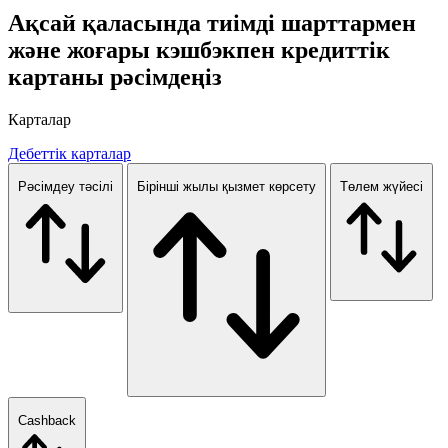
Ақсай қаласында тиімді шарттармен
және жоғары кэшбэкпен кредиттік
картаны рәсімдеңіз
Карталар
Дебеттік карталар
Рәсімдеу тәсілі
Бірінші жылы қызмет көрсету
Төлем жүйесі
Cashback