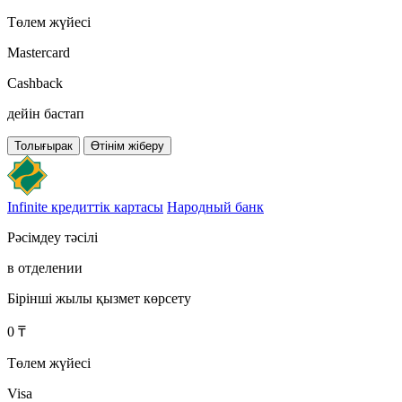
Төлем жүйесі
Mastercard
Cashback
дейін бастап
Толығырак
Өтінім жіберу
Infinite кредиттік картасы
Народный банк
Рәсімдеу тәсілі
в отделении
Бірінші жылы қызмет көрсету
0 ₸
Төлем жүйесі
Visa