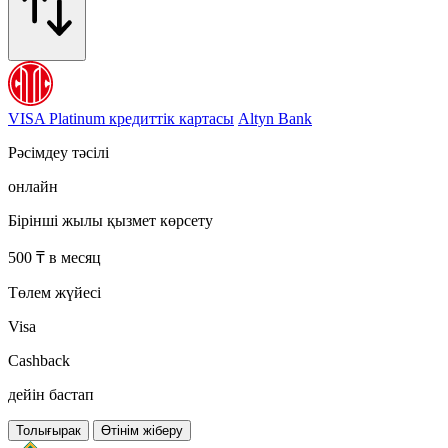
VISA Platinum кредиттік картасы
Altyn Bank
Рәсімдеу тәсілі
онлайн
Бірінші жылы қызмет көрсету
500 ₸ в месяц
Төлем жүйесі
Visa
Cashback
дейін бастап
Толығырак
Өтінім жіберу