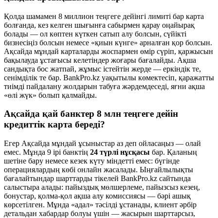
Қолда шамамен 8 миллион теңгеге дейінгі лимиті бар карта
болғанда, кез келген шығынға сабырмен қарау оңайырақ
болады — ол көптен күткен сатып алу болсын, сүйікті
бизнесіңіз болсын немесе «қиын күнге» арналған қор болсын.
Ақсайда мұндай карталарды жоспармен өмір сүріп, қаржысын
бақылауда ұстағысы келетіндер жоғары бағалайды. Ақша
сандықта бос жатпай, жұмыс істейтін жерде — еркіндік те,
сенімділік те бар. BankPro.kz уақытылы көмектесіп, қаражатты
тиімді пайдалану жолдарын табуға жәрдемдеседі, яғни ақша
«өлі жүк» болып қалмайды.
Ақсайда қай банктер 8 млн теңгеге дейін
кредиттік карта береді?
Егер Ақсайда мұндай ұсыныстар аз деп ойласаңыз — олай
емес. Мұнда 9 ірі банктің
24 түрлі нұсқасы
бар. Қаланың
шетіне бару немесе кезек күту міндетті емес: бүгінде
операциялардың көбі онлайн жасалады. Ыңғайлылықты
бағалайтындар шарттарды тікелей BankPro.kz сайтында
салыстыра алады: пайыздық мөлшерлеме, пайызсыз кезең,
бонустар, қолма-қол ақша алу комиссиясы — бәрі ашық
көрсетілген. Мұнда «адал» тәсілді ұстанады, клиент әрбір
детальдан хабардар болуы үшін — жасырын шарттарсыз,