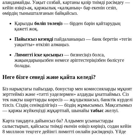
алаңдамайды. Уақыт созбай, картаны қазір тиімді рәсімдеу —
кейін өзіңіз-ақ, қаржылық «қалқаның» бар екенін сезіп,
өмірдің тынышталғанын байқайсыз.
Қарызды
бөліп төлеңіз
— бірден бәрін қайтарудың
қажеті жоқ.
Пайызсыз кезеңді
пайдаланыңыз — банк беретін «тегін
уақытты» өткізіп алмаңыз.
Лимитті іске қосыңыз
— бизнесіңіз болса,
жақындарыңызбен немесе әріптестеріңізбен бөлісуге
болады.
Неге бізге сенеді және қайта келеді?
Біз нарықтағы пайыздар, бонустар мен комиссияларды мұқият
зерттейміз және «тәтті уәделермен» алдауды ұнатпаймыз. Сіз
тек нақты шарттарды көресіз — жұлдызшасыз, банктік күрделі
тілсіз. Сіздің сенімділігіңіз — біздің жұмысымыз. Мақсатымыз
— қаржы жүйкеңізді жұқартпай, шынайы
табыс
әкелуі.
Карта таңдауға дайынсыз ба? Алдымен ұсыныстарды
салыстырып, қайсысы тиімді екенін өзіңіз көріңіз, содан кейін
8 миллион теңгеге дейінгі лимитті онлайн рәсімдеңіз. Үйде