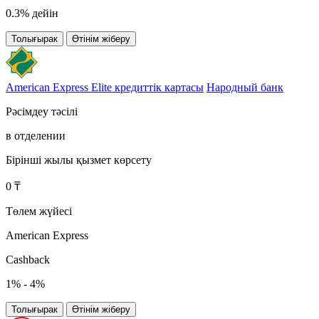
0.3% дейін
Толығырак
Өтінім жіберу
American Express Elite кредиттік картасы
Народный банк
Рәсімдеу тәсілі
в отделении
Бірінші жылы қызмет көрсету
0 ₸
Төлем жүйесі
American Express
Cashback
1% - 4%
Толығырак
Өтінім жіберу