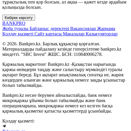
тұрақтылық пен қор болсын, ал ақша — қажет кезде әрдайым
қолыңызда болсын.
Көбірек көрсету
BANK
PRO
Жоба туралы
Байланыс деректері
Вакансиялар
Жарнама
Қолдау қызметі
Сайт картасы
Мақалалар
Калькуляторлар
© 2026. Bankpro.kz. Барлық құқықтар қорғалған.
Материалдарды пайдалану кезінде гиперсілтеме bankpro.kz
міндетті. "SBC Invest" ЖШС. БСН: 110840006278.
Қаржылық маркетинг Bankpro.kz -Қазақстан нарығында
қаржы өнімдерін таңдау және салыстыру мүмкіндігі туралы
ақпарат береді. Бұл ақпарат анықтамалық сипатқа ие, жария
көздерден алынған және қаржылық немесе заңды ұсыныстар
болып табылмайды.
Bankpro.kz несие берумен айналыспайды, банк немесе
микроқаржы ұйымы болып табылмайды және банк
операцияларына, микроқаржы немесе кез келген басқа
қаржылық қызметке қатысты қызметтерді ұсынбайды.
Қолдау қызметі: