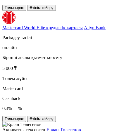
Толығырак
Өтінім жіберу
Mastercard World Elite кредиттік картасы
Altyn Bank
Рәсімдеу тәсілі
онлайн
Бірінші жылы қызмет көрсету
5 000 ₸
Төлем жүйесі
Mastercard
Cashback
0.3% - 1%
Толығырак
Өтінім жіберу
Ақпаратты тексерген
Ерлан Төлегенов