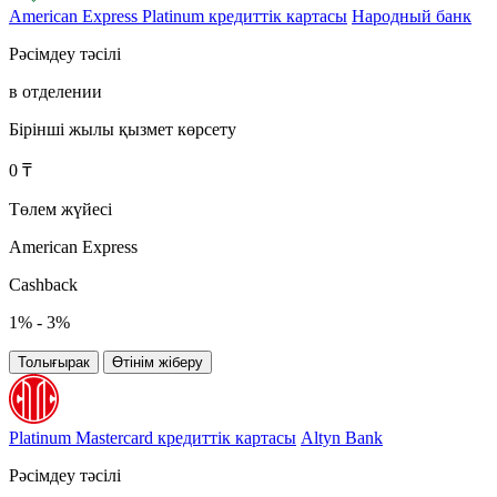
American Express Platinum кредиттік картасы
Народный банк
Рәсімдеу тәсілі
в отделении
Бірінші жылы қызмет көрсету
0 ₸
Төлем жүйесі
American Express
Cashback
1% - 3%
Толығырак
Өтінім жіберу
Platinum Mastercard кредиттік картасы
Altyn Bank
Рәсімдеу тәсілі