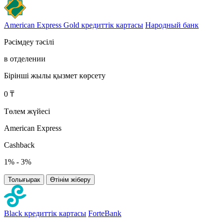
American Express Gold кредиттік картасы
Народный банк
Рәсімдеу тәсілі
в отделении
Бірінші жылы қызмет көрсету
0 ₸
Төлем жүйесі
American Express
Cashback
1% - 3%
Толығырак
Өтінім жіберу
Black кредиттік картасы
ForteBank