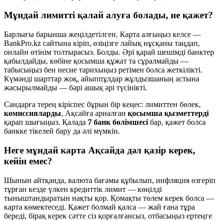
Мұндай лимитті қалай алуға болады, не қажет?
Барлығы барынша жеңілдетілген. Карта алғыңыз келсе —
BankPro.kz сайтына кіріп, өзіңізге лайық нұсқаны таңдап,
онлайн өтінім толтырасыз. Болды. Әрі қарай шешімді банктер
қабылдайды, көбіне қосымша құжат та сұралмайды —
табысыңыз бен несие тарихыңыз ретімен болса жеткілікті.
Күмәнді шарттар жоқ, айыппұлдар жұлдызшаның астына
жасырылмайды — бәрі ашық әрі түсінікті.
Сандарға терең кіріспес бұрын бір кеңес: лимиттен бөлек,
комиссияларды
, Ақсайға арналған
қосымша қызметтерді
қарап шығыңыз. Қалада
7 банк бөлімшесі
бар, қажет болса
банкке тікелей бару да әлі мүмкін.
Неге мұндай карта Ақсайда дәл қазір керек,
кейін емес?
Шынын айтқанда, валюта бағамы құбылып, инфляция өзгеріп
тұрған кезде үлкен кредиттік лимит — көңілді
тыныштандыратын нақты қор. Қомақты төлем керек болса —
карта көмектеседі. Қажет болмай қалса — жай ғана тұра
береді, бірақ керек сәтте сіз қорғалғансыз, отбасыңыз ертеңге