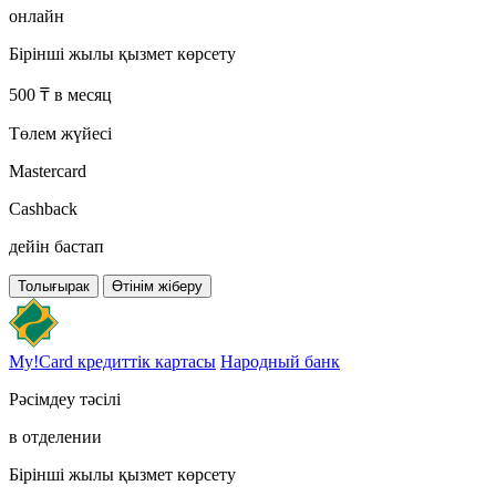
онлайн
Бірінші жылы қызмет көрсету
500 ₸ в месяц
Төлем жүйесі
Mastercard
Cashback
дейін бастап
Толығырак
Өтінім жіберу
My!Card кредиттік картасы
Народный банк
Рәсімдеу тәсілі
в отделении
Бірінші жылы қызмет көрсету