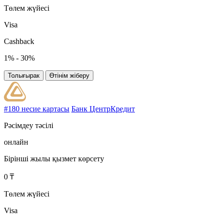
Төлем жүйесі
Visa
Cashback
1% - 30%
Толығырак
Өтінім жіберу
#180 несие картасы
Банк ЦентрКредит
Рәсімдеу тәсілі
онлайн
Бірінші жылы қызмет көрсету
0 ₸
Төлем жүйесі
Visa