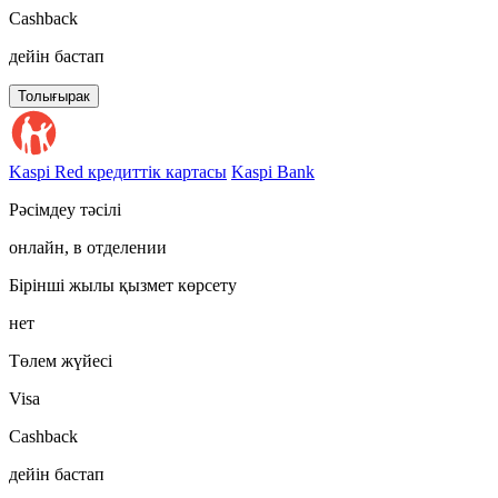
Cashback
дейін бастап
Толығырак
Kaspi Red кредиттік картасы
Kaspi Bank
Рәсімдеу тәсілі
онлайн, в отделении
Бірінші жылы қызмет көрсету
нет
Төлем жүйесі
Visa
Cashback
дейін бастап