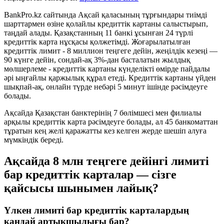
BankPro.kz сайтында Ақсай қаласының тұрғындары тиімді
шарттармен өзіне қолайлы кредиттік картаны салыстырып,
таңдай алады. Қазақстанның 11 банкі ұсынған 24 түрлі
кредиттік карта нұсқасы қолжетімді. Жоғарылатылған
кредиттік лимит - 8 миллион теңгеге дейін, жеңілдік кезеңі —
90 күнге дейін, сондай-ақ 3%-дан басталатын жылдық
мөлшерлеме - кредиттік картаны күнделікті өмірде пайдалы
әрі ыңғайлы қаржылық құрал етеді. Кредиттік картаны үйден
шықпай-ақ, онлайн түрде небәрі 5 минут ішінде рәсімдеуге
болады.
Ақсайда Қазақстан банктерінің 7 бөлімшесі мен филиалы
арқылы кредиттік карта рәсімдеуге болады, ал 45 банкоматтан
тұратын кең желі қаражатты кез келген жерде шешіп алуға
мүмкіндік береді.
Ақсайда 8 млн теңгеге дейінгі лимиті
бар кредиттік карталар — сізге
қайсысы шынымен лайық?
Үлкен лимиті бар кредиттік карталардың
қандай артықшылығы бар?