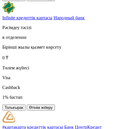
Infinite кредиттік картасы
Народный банк
Рәсімдеу тәсілі
в отделении
Бірінші жылы қызмет көрсету
0 ₸
Төлем жүйесі
Visa
Cashback
1% бастап
Толығырак
Өтінім жіберу
#картакарта кредиттік картасы
Банк ЦентрКредит