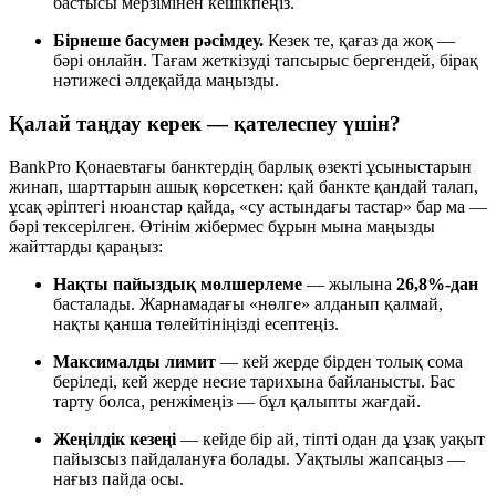
бастысы мерзімінен кешікпеңіз.
Бірнеше басумен рәсімдеу.
Кезек те, қағаз да жоқ —
бәрі онлайн. Тағам жеткізуді тапсырыс бергендей, бірақ
нәтижесі әлдеқайда маңызды.
Қалай таңдау керек — қателеспеу үшін?
BankPro Қонаевтағы банктердің барлық өзекті ұсыныстарын
жинап, шарттарын ашық көрсеткен: қай банкте қандай талап,
ұсақ әріптегі нюанстар қайда, «су астындағы тастар» бар ма —
бәрі тексерілген. Өтінім жібермес бұрын мына маңызды
жайттарды қараңыз:
Нақты пайыздық мөлшерлеме
— жылына
26,8%-дан
басталады. Жарнамадағы «нөлге» алданып қалмай,
нақты қанша төлейтініңізді есептеңіз.
Максималды лимит
— кей жерде бірден толық сома
беріледі, кей жерде несие тарихына байланысты. Бас
тарту болса, ренжімеңіз — бұл қалыпты жағдай.
Жеңілдік кезеңі
— кейде бір ай, тіпті одан да ұзақ уақыт
пайызсыз пайдалануға болады. Уақтылы жапсаңыз —
нағыз пайда осы.