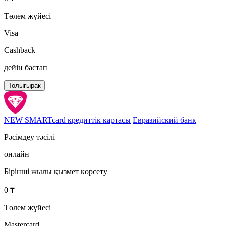
Төлем жүйесі
Visa
Cashback
дейін бастап
Толығырак
NEW SMARTcard кредиттік картасы
Евразийский банк
Рәсімдеу тәсілі
онлайн
Бірінші жылы қызмет көрсету
0 ₸
Төлем жүйесі
Mastercard