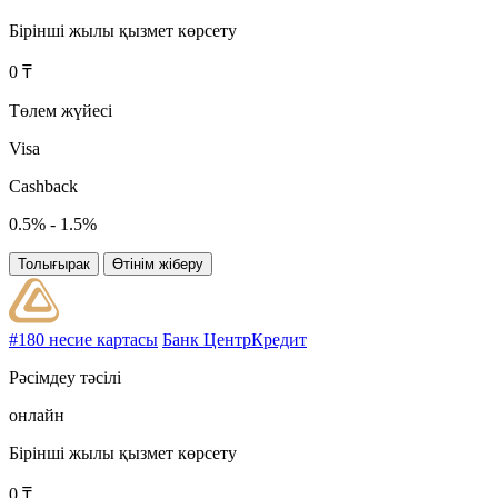
Бірінші жылы қызмет көрсету
0 ₸
Төлем жүйесі
Visa
Cashback
0.5% - 1.5%
Толығырак
Өтінім жіберу
#180 несие картасы
Банк ЦентрКредит
Рәсімдеу тәсілі
онлайн
Бірінші жылы қызмет көрсету
0 ₸