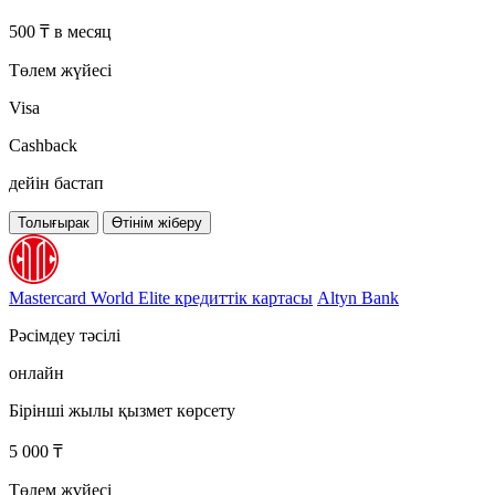
500 ₸ в месяц
Төлем жүйесі
Visa
Cashback
дейін бастап
Толығырак
Өтінім жіберу
Mastercard World Elite кредиттік картасы
Altyn Bank
Рәсімдеу тәсілі
онлайн
Бірінші жылы қызмет көрсету
5 000 ₸
Төлем жүйесі