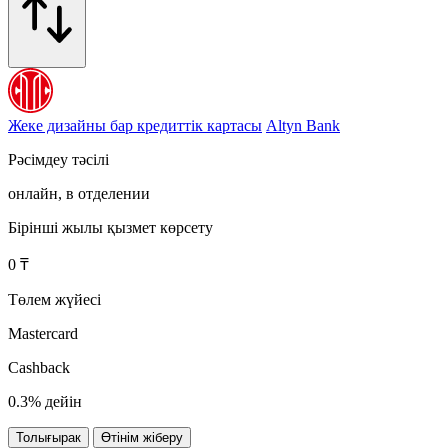
Жеке дизайны бар кредиттік картасы
Altyn Bank
Рәсімдеу тәсілі
онлайн, в отделении
Бірінші жылы қызмет көрсету
0 ₸
Төлем жүйесі
Mastercard
Cashback
0.3% дейін
Толығырак
Өтінім жіберу