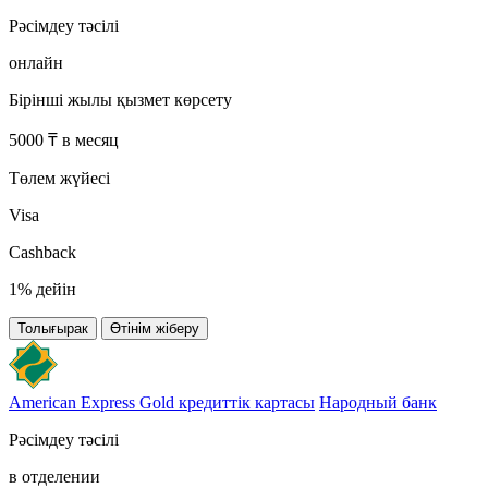
Рәсімдеу тәсілі
онлайн
Бірінші жылы қызмет көрсету
5000 ₸ в месяц
Төлем жүйесі
Visa
Cashback
1% дейін
Толығырак
Өтінім жіберу
American Express Gold кредиттік картасы
Народный банк
Рәсімдеу тәсілі
в отделении