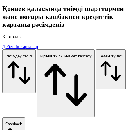
Қонаев қаласында тиімді шарттармен
және жоғары кэшбэкпен кредиттік
картаны рәсімдеңіз
Карталар
Дебеттік карталар
Рәсімдеу тәсілі
Бірінші жылы қызмет көрсету
Төлем жүйесі
Cashback