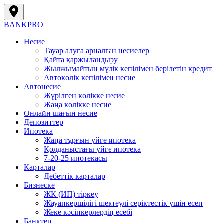
BANK
PRO
Несие
Тауар алуға арналған несиелер
Қайта қаржыландыру
Жылжымайтын мүлік кепілімен берілетін кредит
Автокөлік кепілімен несие
Автонесие
Жүрілген көлікке несие
Жаңа көлікке несие
Онлайн шағын несие
Депозиттер
Ипотека
Жаңа тұрғын үйге ипотека
Қолданыстағы үйге ипотека
7-20-25 ипотекасы
Карталар
Дебеттік карталар
Бизнеске
ЖК (ИП) тіркеу
Жауапкершілігі шектеулі серіктестік үшін есеп
Жеке кәсіпкерлердің есебі
Банктер