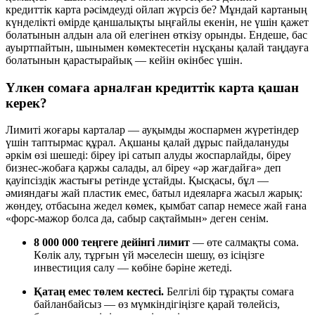
кредиттік карта рәсімдеуді ойлап жүрсіз бе? Мұндай картаның
күнделікті өмірде қаншалықты ыңғайлы екенін, не үшін қажет
болатынын алдын ала ой елегінен өткізу орынды. Ендеше, бас
ауыртпайтын, шынымен көмектесетін нұсқаны қалай таңдауға
болатынын қарастырайық — кейін өкінбес үшін.
Үлкен сомаға арналған кредиттік карта қашан
керек?
Лимиті жоғары карталар — ауқымды жоспармен жүретіндер
үшін таптырмас құрал. Ақшаны қалай дұрыс пайдалануды
әркім өзі шешеді: біреу ірі сатып алуды жоспарлайды, біреу
бизнес-жобаға қаржы салады, ал біреу «әр жағдайға» деп
қауіпсіздік жастығы ретінде ұстайды. Қысқасы, бұл —
әмияндағы жай пластик емес, батыл идеяларға жасыл жарық:
жөндеу, отбасына жедел көмек, қымбат сапар немесе жай ғана
«форс-мажор болса да, сабыр сақтаймын» деген сенім.
8 000 000 теңгеге дейінгі лимит
— өте салмақты сома.
Көлік алу, тұрғын үй мәселесін шешу, өз ісіңізге
инвестиция салу — көбіне бәріне жетеді.
Қатаң емес төлем кестесі.
Белгілі бір тұрақты сомаға
байланбайсыз — өз мүмкіндігіңізге қарай төлейсіз,