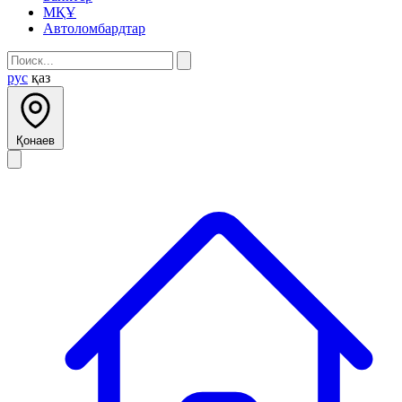
МҚҰ
Автоломбардтар
рус
қаз
Қонаев