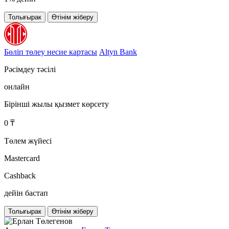
Толығырак
Өтінім жіберу
Бөліп төлеу несие картасы
Altyn Bank
Рәсімдеу тәсілі
онлайн
Бірінші жылы қызмет көрсету
0 ₸
Төлем жүйесі
Mastercard
Cashback
дейін бастап
Толығырак
Өтінім жіберу