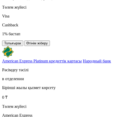
Төлем жүйесі
Visa
Cashback
1% бастап
Толығырак
Өтінім жіберу
American Express Platinum кредиттік картасы
Народный банк
Рәсімдеу тәсілі
в отделении
Бірінші жылы қызмет көрсету
0 ₸
Төлем жүйесі
American Express