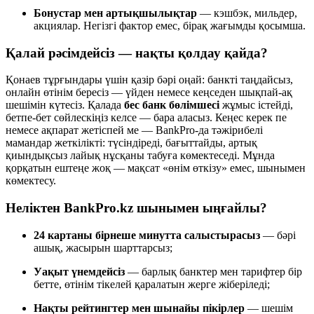
Бонустар мен артықшылықтар
— кэшбэк, мильдер,
акциялар. Негізгі фактор емес, бірақ жағымды қосымша.
Қалай рәсімдейсіз — нақты қолдау қайда?
Қонаев тұрғындары үшін қазір бәрі оңай: банкті таңдайсыз,
онлайн өтінім бересіз — үйден немесе кеңседен шықпай-ақ
шешімін күтесіз. Қалада
бес банк бөлімшесі
жұмыс істейді,
бетпе-бет сөйлескіңіз келсе — бара аласыз. Кеңес керек пе
немесе ақпарат жетіспей ме — BankPro-да тәжірибелі
мамандар жеткілікті: түсіндіреді, бағыттайды, артық
қиындықсыз лайық нұсқаны табуға көмектеседі. Мұнда
қорқатын ештеңе жоқ — мақсат «өнім өткізу» емес, шынымен
көмектесу.
Неліктен BankPro.kz шынымен ыңғайлы?
24 картаны бірнеше минутта салыстырасыз
— бәрі
ашық, жасырын шарттарсыз;
Уақыт үнемдейсіз
— барлық банктер мен тарифтер бір
бетте, өтінім тікелей қаралатын жерге жіберіледі;
Нақты рейтингтер мен шынайы пікірлер
— шешім