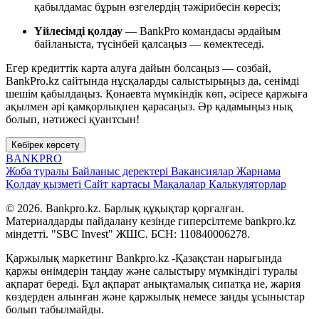
қабылдамас бұрын өзгелердің тәжірибесін көресіз;
Үйлесімді қолдау
— BankPro командасы әрдайым
байланыста, түсінбей қалсаңыз — көмектеседі.
Егер кредиттік карта алуға дайын болсаңыз — созбай,
BankPro.kz сайтында нұсқаларды салыстырыңыз да, сенімді
шешім қабылдаңыз. Қонаевта мүмкіндік көп, әсіресе қаржыға
ақылмен әрі қамқорлықпен қарасаңыз. Әр қадамыңыз нық
болып, нәтижесі қуантсын!
Көбірек көрсету
BANK
PRO
Жоба туралы
Байланыс деректері
Вакансиялар
Жарнама
Қолдау қызметі
Сайт картасы
Мақалалар
Калькуляторлар
© 2026. Bankpro.kz. Барлық құқықтар қорғалған.
Материалдарды пайдалану кезінде гиперсілтеме bankpro.kz
міндетті. "SBC Invest" ЖШС. БСН: 110840006278.
Қаржылық маркетинг Bankpro.kz -Қазақстан нарығында
қаржы өнімдерін таңдау және салыстыру мүмкіндігі туралы
ақпарат береді. Бұл ақпарат анықтамалық сипатқа ие, жария
көздерден алынған және қаржылық немесе заңды ұсыныстар
болып табылмайды.