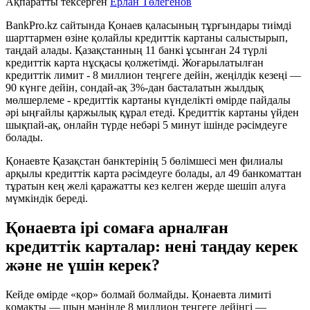
Ақпаратты тексерген
Ерлан Төлегенов
BankPro.kz сайтында Қонаев қаласының тұрғындары тиімді
шарттармен өзіне қолайлы кредиттік картаны салыстырып,
таңдай алады. Қазақстанның 11 банкі ұсынған 24 түрлі
кредиттік карта нұсқасы қолжетімді. Жоғарылатылған
кредиттік лимит - 8 миллион теңгеге дейін, жеңілдік кезеңі —
90 күнге дейін, сондай-ақ 3%-дан басталатын жылдық
мөлшерлеме - кредиттік картаны күнделікті өмірде пайдалы
әрі ыңғайлы қаржылық құрал етеді. Кредиттік картаны үйден
шықпай-ақ, онлайн түрде небәрі 5 минут ішінде рәсімдеуге
болады.
Қонаевте Қазақстан банктерінің 5 бөлімшесі мен филиалы
арқылы кредиттік карта рәсімдеуге болады, ал 49 банкоматтан
тұратын кең желі қаражатты кез келген жерде шешіп алуға
мүмкіндік береді.
Қонаевта ірі сомаға арналған
кредиттік карталар: нені таңдау керек
және не үшін керек?
Кейде өмірде «қор» болмай болмайды. Қонаевта лимиті
қомақты — шын мәнінде 8 миллион теңгеге дейінгі —