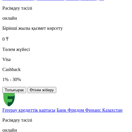
Рәсімдеу тәсілі
онлайн
Бірінші жылы қызмет көрсету
0 ₸
Төлем жүйесі
Visa
Cashback
1% - 30%
Толығырак
Өтінім жіберу
Freepay кредиттік картасы
Банк Фридом Финанс Казахстан
Рәсімдеу тәсілі
онлайн