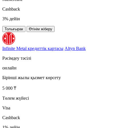
Cashback
3% дейін
Толығырак
Өтінім жіберу
Infinite Metal кредиттік картасы
Altyn Bank
Рәсімдеу тәсілі
онлайн
Бірінші жылы қызмет көрсету
5 000 ₸
Төлем жүйесі
Visa
Cashback
1% дейін