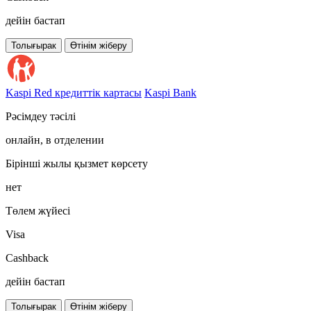
дейін бастап
Толығырак
Өтінім жіберу
Kaspi Red кредиттік картасы
Kaspi Bank
Рәсімдеу тәсілі
онлайн, в отделении
Бірінші жылы қызмет көрсету
нет
Төлем жүйесі
Visa
Cashback
дейін бастап
Толығырак
Өтінім жіберу