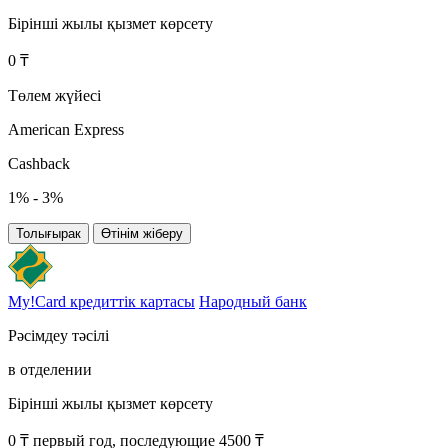
Бірінші жылы қызмет көрсету
0 ₸
Төлем жүйесі
American Express
Cashback
1% - 3%
Толығырак
Өтінім жіберу
My!Card кредиттік картасы
Народный банк
Рәсімдеу тәсілі
в отделении
Бірінші жылы қызмет көрсету
0 ₸ первый год, последующие 4500 ₸