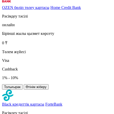
OZEN бөліп төлеу картасы
Home Credit Bank
Рәсімдеу тәсілі
онлайн
Бірінші жылы қызмет көрсету
0 ₸
Төлем жүйесі
Visa
Cashback
1% - 10%
Толығырак
Өтінім жіберу
Black кредиттік картасы
ForteBank
Рәсімдеу тәсілі