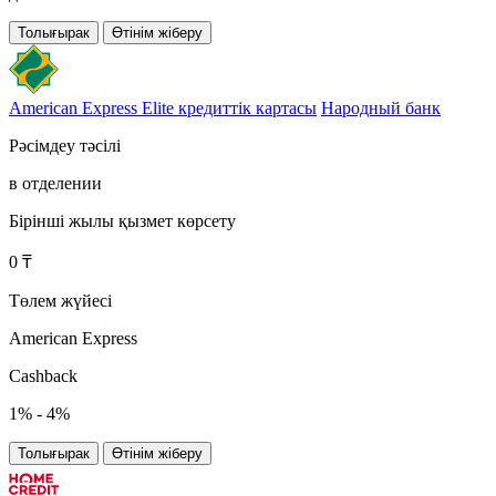
Толығырак
Өтінім жіберу
American Express Elite кредиттік картасы
Народный банк
Рәсімдеу тәсілі
в отделении
Бірінші жылы қызмет көрсету
0 ₸
Төлем жүйесі
American Express
Cashback
1% - 4%
Толығырак
Өтінім жіберу