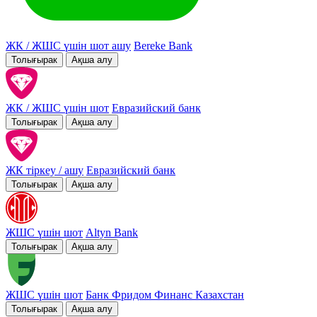
ЖК / ЖШС үшін шот ашу
Bereke Bank
Толығырак
Ақша алу
ЖК / ЖШС үшін шот
Евразийский банк
Толығырак
Ақша алу
ЖК тіркеу / ашу
Евразийский банк
Толығырак
Ақша алу
ЖШС үшін шот
Altyn Bank
Толығырак
Ақша алу
ЖШС үшін шот
Банк Фридом Финанс Казахстан
Толығырак
Ақша алу