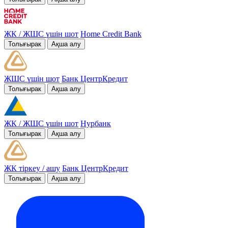
ЖК / ЖШС үшін шот
Home Credit Bank
Толығырак
Ақша алу
ЖШС үшін шот
Банк ЦентрКредит
Толығырак
Ақша алу
ЖК / ЖШС үшін шот
Нурбанк
Толығырак
Ақша алу
ЖК тіркеу / ашу
Банк ЦентрКредит
Толығырак
Ақша алу