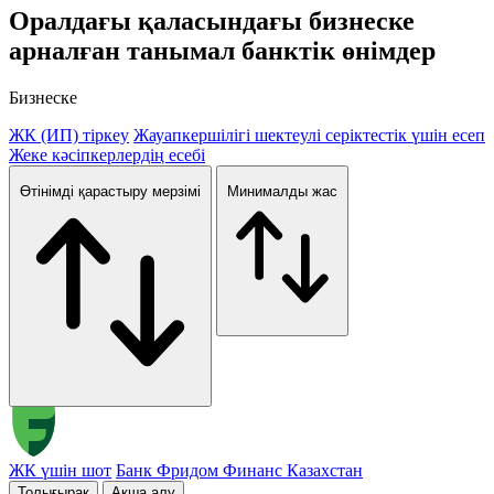
Оралдағы
қаласындағы бизнеске
арналған танымал банктік өнімдер
Бизнеске
ЖК (ИП) тіркеу
Жауапкершілігі шектеулі серіктестік үшін есеп
Жеке кәсіпкерлердің есебі
Өтінімді қарастыру мерзімі
Минималды жас
ЖК үшін шот
Банк Фридом Финанс Казахстан
Толығырак
Ақша алу