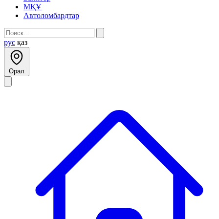
МҚҰ
Автоломбардтар
рус
қаз
Орал