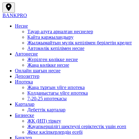
BANK
PRO
Несие
Тауар алуға арналған несиелер
Қайта қаржыландыру
Жылжымайтын мүлік кепілімен берілетін кредит
Автокөлік кепілімен несие
Автонесие
Жүрілген көлікке несие
Жаңа көлікке несие
Онлайн шағын несие
Депозиттер
Ипотека
Жаңа тұрғын үйге ипотека
Қолданыстағы үйге ипотека
7-20-25 ипотекасы
Карталар
Дебеттік карталар
Бизнеске
ЖК (ИП) тіркеу
Жауапкершілігі шектеулі серіктестік үшін есеп
Жеке кәсіпкерлердің есебі
Банктер