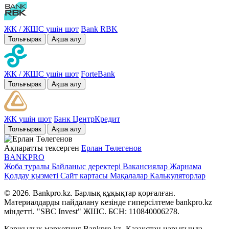
ЖК / ЖШС үшін шот
Bank RBK
Толығырак
Ақша алу
ЖК / ЖШС үшін шот
ForteBank
Толығырак
Ақша алу
ЖК үшін шот
Банк ЦентрКредит
Толығырак
Ақша алу
Ақпаратты тексерген
Ерлан Төлегенов
BANK
PRO
Жоба туралы
Байланыс деректері
Вакансиялар
Жарнама
Қолдау қызметі
Сайт картасы
Мақалалар
Калькуляторлар
© 2026. Bankpro.kz. Барлық құқықтар қорғалған.
Материалдарды пайдалану кезінде гиперсілтеме bankpro.kz
міндетті. "SBC Invest" ЖШС. БСН: 110840006278.
Қаржылық маркетинг Bankpro.kz -Қазақстан нарығында