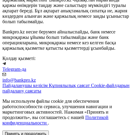
қаржы өнімдерін таңдау және салыстыру мүмкіндігі туралы
ақпарат береді. Бұл ақпарат анықтамалық сипатқа ие, жария
көздерден алынған және қаржылық немесе заңды ұсыныстар
болып табылмайды.
Bankpro.kz несие берумен айналыспайды, банк немесе
микроқаржы ұйымы болып табылмайды және банк
операцияларына, микроқаржы немесе кез келген басқа
қаржылық қызметке қатысты қызметтерді ұсынбайды.
Қолдау қызметі:
Telegram-да
info@bankpro.kz
Пайдаланушы келісім
Құпиялылық саясат
Cookie-файлдарын
пайдалану саясаты
Мы используем файлы cookie для обеспечения
работоспособности сервиса, улучшения навигации и
маркетинговых активностей. Нажимая «Принять и
продолжить», вы соглашаетесь с нашей
Политикой
конфиденциальности
.
Принять и продолжить