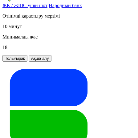
ЖК / ЖШС үшін шот
Народный банк
Өтінімді қарастыру мерзімі
10 минут
Минималды жас
18
Толығырак
Ақша алу