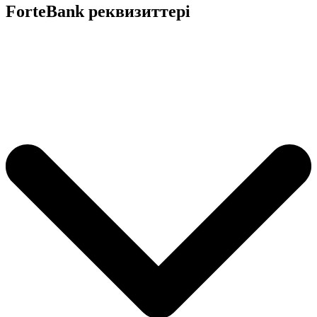
ForteBank реквизиттері