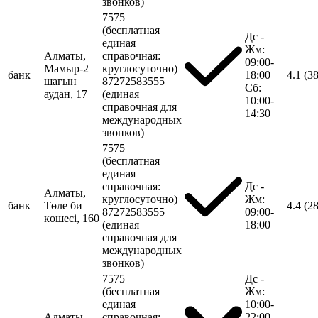
звонков)
7575
(бесплатная
Дс -
единая
Жм:
Алматы,
справочная:
09:00-
Мамыр-2
круглосуточно)
банк
18:00
4.1
(3
шағын
87272583555
Сб:
аудан, 17
(единая
10:00-
справочная для
14:30
международных
звонков)
7575
(бесплатная
единая
справочная:
Дс -
Алматы,
круглосуточно)
Жм:
банк
Төле би
4.4
(2
87272583555
09:00-
көшесі, 160
(единая
18:00
справочная для
международных
звонков)
7575
Дс -
(бесплатная
Жм:
единая
10:00-
Алматы,
справочная:
22:00