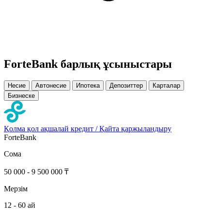
ForteBank барлық ұсыныстары
Несие
Автонесие
Ипотека
Депозиттер
Карталар
Бизнеске
Қолма қол ақшалай кредит / Қайта қаржыландыру
ForteBank
Сома
50 000 - 9 500 000 ₸
Мерзім
12 - 60 ай