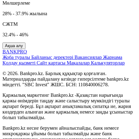
Мөлшерлеме
28% - 37.9% жылына
СЖТМ
32.4% - 46%
Ақша алу
BANK
PRO
Жоба туралы
Байланыс деректері
Вакансиялар
Жарнама
Қолдау қызметі
Сайт картасы
Мақалалар
Калькуляторлар
© 2026. Bankpro.kz. Барлық құқықтар қорғалған.
Материалдарды пайдалану кезінде гиперсілтеме bankpro.kz
міндетті. "SBC Invest" ЖШС. БСН: 110840006278.
Қаржылық маркетинг Bankpro.kz -Қазақстан нарығында
қаржы өнімдерін таңдау және салыстыру мүмкіндігі туралы
ақпарат береді. Бұл ақпарат анықтамалық сипатқа ие, жария
көздерден алынған және қаржылық немесе заңды ұсыныстар
болып табылмайды.
Bankpro.kz несие берумен айналыспайды, банк немесе
микроқаржы ұйымы болып табылмайды және банк