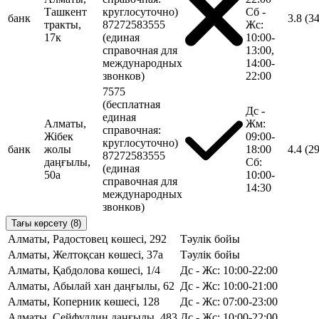
Ташкент
круглосуточно)
Сб -
банк
3.8
(3
тракты,
87272583555
Жс:
17к
(единая
10:00-
справочная для
13:00,
международных
14:00-
звонков)
22:00
7575
(бесплатная
Дс -
единая
Алматы,
Жм:
справочная:
Жібек
09:00-
круглосуточно)
банк
жолы
18:00
4.4
(2
87272583555
даңғылы,
Сб:
(единая
50а
10:00-
справочная для
14:30
международных
звонков)
Тағы көрсету (8)
Алматы, Радостовец көшесі, 292
Тәулік бойы
Алматы, Желтоқсан көшесі, 37а
Тәулік бойы
Алматы, Қабдолова көшесі, 1/4
Дс - Жс: 10:00-22:00
Алматы, Абылай хан даңғылы, 62
Дс - Жс: 10:00-21:00
Алматы, Коперник көшесі, 128
Дс - Жс: 07:00-23:00
Алматы, Сейфуллин даңғылы, 483
Дс - Жс: 10:00-22:00