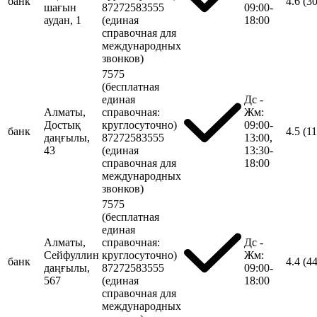
банк
4.6
(3
шағын
87272583555
09:00-
аудан, 1
(единая
18:00
справочная для
международных
звонков)
7575
(бесплатная
единая
Дс -
Алматы,
справочная:
Жм:
Достық
круглосуточно)
09:00-
банк
4.5
(11
даңғылы,
87272583555
13:00,
43
(единая
13:30-
справочная для
18:00
международных
звонков)
7575
(бесплатная
единая
Алматы,
справочная:
Дс -
Сейфуллин
круглосуточно)
Жм:
банк
4.4
(4
даңғылы,
87272583555
09:00-
567
(единая
18:00
справочная для
международных