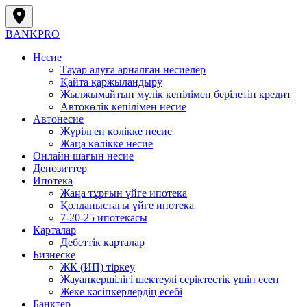
BANK
PRO
Несие
Тауар алуға арналған несиелер
Қайта қаржыландыру
Жылжымайтын мүлік кепілімен берілетін кредит
Автокөлік кепілімен несие
Автонесие
Жүрілген көлікке несие
Жаңа көлікке несие
Онлайн шағын несие
Депозиттер
Ипотека
Жаңа тұрғын үйге ипотека
Қолданыстағы үйге ипотека
7-20-25 ипотекасы
Карталар
Дебеттік карталар
Бизнеске
ЖК (ИП) тіркеу
Жауапкершілігі шектеулі серіктестік үшін есеп
Жеке кәсіпкерлердің есебі
Банктер