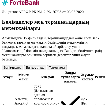
Лицензия АРРФР РК №1.2.29/197/36 от 03.02.2020
Бөлімшелер мен терминалдардың
мекенжайлары
Алматыдағы
15
филиалдан, терминалдардан және ForteBank
банкоматтарынан ең жақын бөлімшенің мекенжайын
таңдаңыз. Алматыдағы валюта айырбастау үшін
"банкоматтар" бөлімін пайдаланыңыз. Bankpro бөлімшелердің
мекенжайлары бойынша берілген деректер үшін жауап
бермейді.
Бөлімшелер
Банкоматтар
Терминалы
Заңды
Мекен
Жұмыс
Атауы
Телефон
тұлғаларға
Рейти
жайы
кестесі
қызмет
7575
(бесплатная
единая
Алматы,
справочная:
Дс -
Ақсай-3
круглосуточно)
Жм: