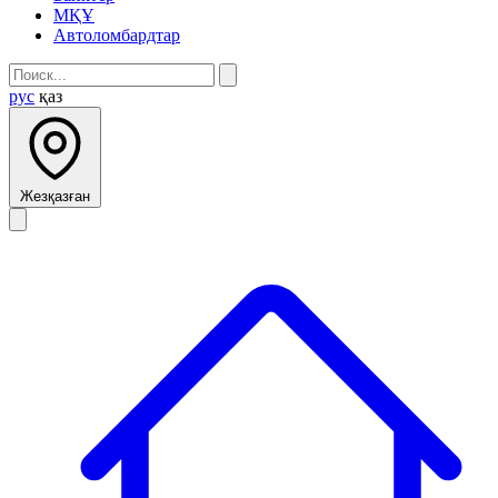
МҚҰ
Автоломбардтар
рус
қаз
Жезқазған