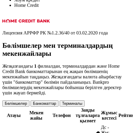
Home Credit
Лицензия АРРФР РК №1.2.36/40 от 03.02.2020 года
Бөлімшелер мен терминалдардың
мекенжайлары
Жезқазғандағы
1
филиалдан, терминалдардан және Home
Credit Bank банкоматтарынан ең жақын бөлімшенің
мекенжайын таңдаңыз. Жезқазғандағы валюта айырбастау
үшін "банкоматтар" бөлімін пайдаланыңыз. Bankpro
бөлімшелердің мекенжайлары бойынша берілген деректер
үшін жауап бермейді.
Бөлімшелер
Банкоматтар
Терминалы
Заңды
Мекен
Жұмыс
Атауы
Телефон
тұлғаларға
Рейти
жайы
кестесі
қызмет
Дс -
Жм: