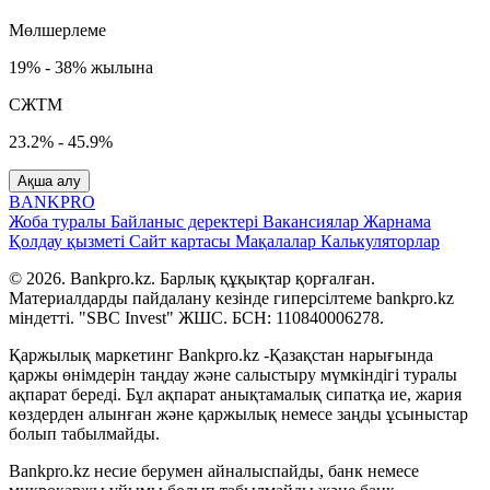
Мөлшерлеме
19% - 38% жылына
СЖТМ
23.2% - 45.9%
Ақша алу
BANK
PRO
Жоба туралы
Байланыс деректері
Вакансиялар
Жарнама
Қолдау қызметі
Сайт картасы
Мақалалар
Калькуляторлар
© 2026. Bankpro.kz. Барлық құқықтар қорғалған.
Материалдарды пайдалану кезінде гиперсілтеме bankpro.kz
міндетті. "SBC Invest" ЖШС. БСН: 110840006278.
Қаржылық маркетинг Bankpro.kz -Қазақстан нарығында
қаржы өнімдерін таңдау және салыстыру мүмкіндігі туралы
ақпарат береді. Бұл ақпарат анықтамалық сипатқа ие, жария
көздерден алынған және қаржылық немесе заңды ұсыныстар
болып табылмайды.
Bankpro.kz несие берумен айналыспайды, банк немесе