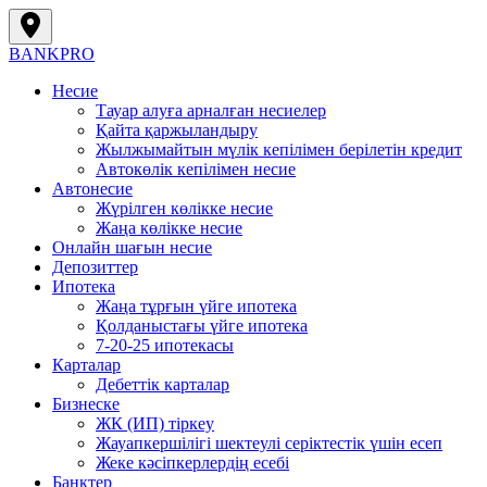
BANK
PRO
Несие
Тауар алуға арналған несиелер
Қайта қаржыландыру
Жылжымайтын мүлік кепілімен берілетін кредит
Автокөлік кепілімен несие
Автонесие
Жүрілген көлікке несие
Жаңа көлікке несие
Онлайн шағын несие
Депозиттер
Ипотека
Жаңа тұрғын үйге ипотека
Қолданыстағы үйге ипотека
7-20-25 ипотекасы
Карталар
Дебеттік карталар
Бизнеске
ЖК (ИП) тіркеу
Жауапкершілігі шектеулі серіктестік үшін есеп
Жеке кәсіпкерлердің есебі
Банктер