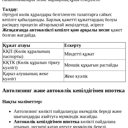
Талдау
:
Әртүрлі көлік құралдары белгіленген талаптарға сәйкес
кепілге қабылданады. Барлық қажетті құжаттардың болуы
рәсімдеу процесін айтарлықтай жеңілдетеді, әсіресе
Жезқазғанда автокөлікті кепілге қою арқылы несие
қажет
болған жағдайда.
Құжат атауы
Ескерту
КҚП (Көлік құралының
Міндетті құжат
паспорты)
КҚТК (Көлік құралын тіркеу
Меншік құқығын растайды
куәлігі)
Қарыз алушының жеке
Жеке куәлік
куәлігі
Автолизинг және автокөлік кепілдігімен ипотека
Нақты мәліметтер:
Автолизинг көлікті пайдалануда икемділік береді және
шығындарды азайтуға мүмкіндік жасайды.
Автокөлік кепілдігімен ипотека
көлікті пайдалана
отырып, несиені қатар өтеуге мүмкіндік береді.