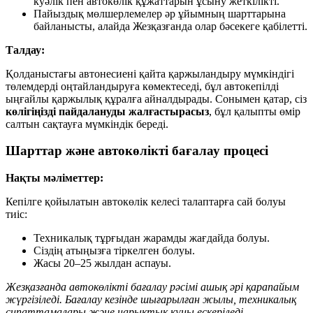
куәлік пен автокөлік құжаттарын ұсыну жеткілікті.
Пайыздық мөлшерлемелер әр ұйымның шарттарына
байланысты, алайда Жезқазғанда олар бәсекеге қабілетті.
Талдау:
Қолданыстағы автонесиені қайта қаржыландыру мүмкіндігі
төлемдерді оңтайландыруға көмектеседі, бұл автокепілді
ыңғайлы қаржылық құралға айналдырады. Сонымен қатар, сіз
көлігіңізді пайдалануды жалғастырасыз
, бұл қалыпты өмір
салтын сақтауға мүмкіндік береді.
Шарттар және автокөлікті бағалау процесі
Нақты мәліметтер:
Кепілге қойылатын автокөлік келесі талаптарға сай болуы
тиіс:
Техникалық тұрғыдан жарамды жағдайда болуы.
Сіздің атыңызға тіркелген болуы.
Жасы 20–25 жылдан аспауы.
Жезқазғанда автокөлікті бағалау рәсімі ашық әрі қарапайым
жүргізіледі. Бағалау кезінде шығарылған жылы, техникалық
сипаттамалары және нарықтық құны ескеріледі.