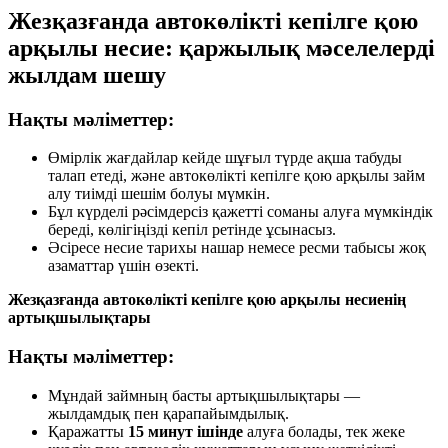
Жезқазғанда автокөлікті кепілге қою
арқылы несие: қаржылық мәселелерді
жылдам шешу
Нақты мәліметтер:
Өмірлік жағдайлар кейде шұғыл түрде ақша табуды
талап етеді, және автокөлікті кепілге қою арқылы займ
алу тиімді шешім болуы мүмкін.
Бұл күрделі рәсімдерсіз қажетті соманы алуға мүмкіндік
береді, көлігіңізді кепіл ретінде ұсынасыз.
Әсіресе несие тарихы нашар немесе ресми табысы жоқ
азаматтар үшін өзекті.
Жезқазғанда автокөлікті кепілге қою арқылы несиенің
артықшылықтары
Нақты мәліметтер:
Мұндай займның басты артықшылықтары —
жылдамдық пен қарапайымдылық.
Қаражатты
15 минут ішінде
алуға болады, тек жеке