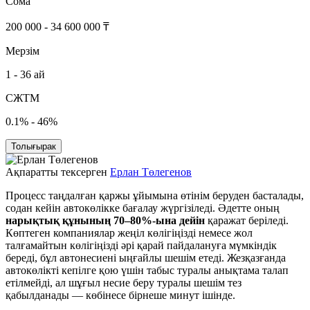
Сома
200 000 - 34 600 000 ₸
Мерзім
1 - 36 ай
СЖТМ
0.1% - 46%
Толығырак
Ақпаратты тексерген
Ерлан Төлегенов
Процесс таңдалған қаржы ұйымына өтінім беруден басталады,
содан кейін автокөлікке бағалау жүргізіледі. Әдетте оның
нарықтық құнының 70–80%-ына дейін
қаражат беріледі.
Көптеген компаниялар жеңіл көлігіңізді немесе жол
талғамайтын көлігіңізді әрі қарай пайдалануға мүмкіндік
береді, бұл автонесиені ыңғайлы шешім етеді. Жезқазғанда
автокөлікті кепілге қою үшін табыс туралы анықтама талап
етілмейді, ал шұғыл несие беру туралы шешім тез
қабылданады — көбінесе бірнеше минут ішінде.