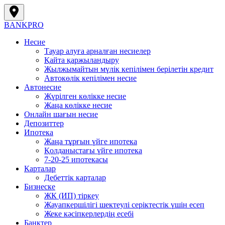
BANK
PRO
Несие
Тауар алуға арналған несиелер
Қайта қаржыландыру
Жылжымайтын мүлік кепілімен берілетін кредит
Автокөлік кепілімен несие
Автонесие
Жүрілген көлікке несие
Жаңа көлікке несие
Онлайн шағын несие
Депозиттер
Ипотека
Жаңа тұрғын үйге ипотека
Қолданыстағы үйге ипотека
7-20-25 ипотекасы
Карталар
Дебеттік карталар
Бизнеске
ЖК (ИП) тіркеу
Жауапкершілігі шектеулі серіктестік үшін есеп
Жеке кәсіпкерлердің есебі
Банктер