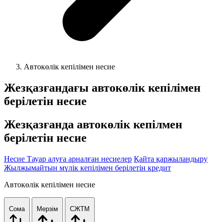
Автокөлік кепілімен несие
Жезқазғандағы
автокөлік кепілімен
берілетін несие
Жезқазғанда автокөлік кепілмен
берілетін несие
Несие
Тауар алуға арналған несиелер
Қайта қаржыландыру
Жылжымайтын мүлік кепілімен берілетін кредит
Автокөлік кепілімен несие
Сома
Мерзім
СЖТМ