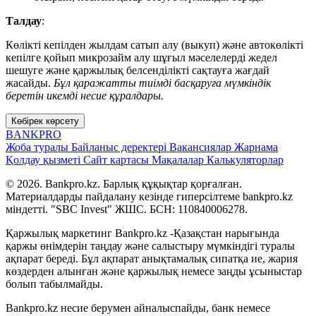
Талдау
:
Көлікті кепілден жылдам сатып алу (выкуп) және автокөлікті
кепілге қойып микрозайм алу шұғыл мәселелерді жедел
шешуге және қаржылық белсенділікті сақтауға жағдай
жасайды.
Бұл қаражатты тиімді басқаруға мүмкіндік
беретін икемді несие құралдары.
Көбірек көрсету
BANK
PRO
Жоба туралы
Байланыс деректері
Вакансиялар
Жарнама
Қолдау қызметі
Сайт картасы
Мақалалар
Калькуляторлар
© 2026. Bankpro.kz. Барлық құқықтар қорғалған.
Материалдарды пайдалану кезінде гиперсілтеме bankpro.kz
міндетті. "SBC Invest" ЖШС. БСН: 110840006278.
Қаржылық маркетинг Bankpro.kz -Қазақстан нарығында
қаржы өнімдерін таңдау және салыстыру мүмкіндігі туралы
ақпарат береді. Бұл ақпарат анықтамалық сипатқа ие, жария
көздерден алынған және қаржылық немесе заңды ұсыныстар
болып табылмайды.
Bankpro.kz несие берумен айналыспайды, банк немесе