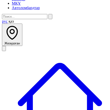
МҚҰ
Автоломбардтар
рус
қаз
Жезқазған