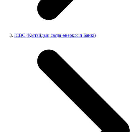
ICBC (Қытайдың сауда-өнеркәсіп Банкі)