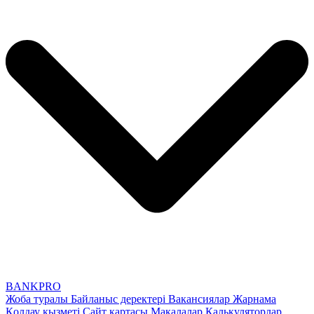
BANK
PRO
Жоба туралы
Байланыс деректері
Вакансиялар
Жарнама
Қолдау қызметі
Сайт картасы
Мақалалар
Калькуляторлар