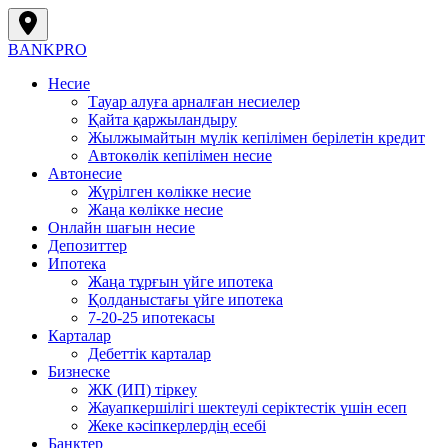
BANK
PRO
Несие
Тауар алуға арналған несиелер
Қайта қаржыландыру
Жылжымайтын мүлік кепілімен берілетін кредит
Автокөлік кепілімен несие
Автонесие
Жүрілген көлікке несие
Жаңа көлікке несие
Онлайн шағын несие
Депозиттер
Ипотека
Жаңа тұрғын үйге ипотека
Қолданыстағы үйге ипотека
7-20-25 ипотекасы
Карталар
Дебеттік карталар
Бизнеске
ЖК (ИП) тіркеу
Жауапкершілігі шектеулі серіктестік үшін есеп
Жеке кәсіпкерлердің есебі
Банктер