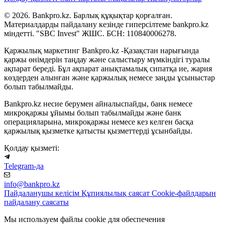
© 2026. Bankpro.kz. Барлық құқықтар қорғалған.
Материалдарды пайдалану кезінде гиперсілтеме bankpro.kz
міндетті. "SBC Invest" ЖШС. БСН: 110840006278.
Қаржылық маркетинг Bankpro.kz -Қазақстан нарығында
қаржы өнімдерін таңдау және салыстыру мүмкіндігі туралы
ақпарат береді. Бұл ақпарат анықтамалық сипатқа ие, жария
көздерден алынған және қаржылық немесе заңды ұсыныстар
болып табылмайды.
Bankpro.kz несие берумен айналыспайды, банк немесе
микроқаржы ұйымы болып табылмайды және банк
операцияларына, микроқаржы немесе кез келген басқа
қаржылық қызметке қатысты қызметтерді ұсынбайды.
Қолдау қызметі:
Telegram-да
info@bankpro.kz
Пайдаланушы келісім
Құпиялылық саясат
Cookie-файлдарын
пайдалану саясаты
Мы используем файлы cookie для обеспечения