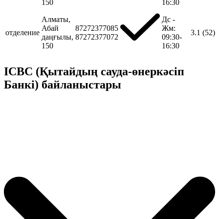
150
16:30
Алматы,
Дс -
Абай
87272377085
Жм:
отделение
3.1
(52)
даңғылы,
87272377072
09:30-
150
16:30
ICBC (Қытайдың сауда-өнеркәсіп
Банкі) байланыстары