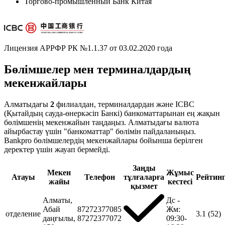
Торгово-промышленный Банк Китая
Лицензия АРРФР РК №1.1.37 от 03.02.2020 года
Бөлімшелер мен терминалдардың
мекенжайлары
Алматыдағы
2
филиалдан, терминалдардан және ICBC
(Қытайдың сауда-өнеркәсіп Банкі) банкоматтарынан ең жақын
бөлімшенің мекенжайын таңдаңыз. Алматыдағы валюта
айырбастау үшін "банкоматтар" бөлімін пайдаланыңыз.
Bankpro бөлімшелердің мекенжайлары бойынша берілген
деректер үшін жауап бермейді.
Заңды
Мекен
Жұмыс
Атауы
Телефон
тұлғаларға
Рейтин
жайы
кестесі
қызмет
Алматы,
Дс -
Абай
87272377085
Жм:
отделение
3.1
(52)
даңғылы,
87272377072
09:30-