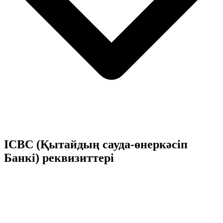
ICBC (Қытайдың сауда-өнеркәсіп
Банкі) реквизиттері