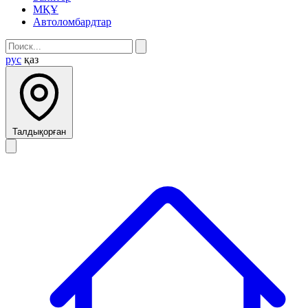
МҚҰ
Автоломбардтар
рус
қаз
Талдықорған