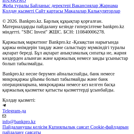
BANK
PRO
Жоба туралы
Байланыс деректері
Вакансиялар
Жарнама
Қолдау қызметі
Сайт картасы
Мақалалар
Калькуляторлар
© 2026. Bankpro.kz. Барлық құқықтар қорғалған.
Материалдарды пайдалану кезінде гиперсілтеме bankpro.kz
міндетті. "SBC Invest" ЖШС. БСН: 110840006278.
Қаржылық маркетинг Bankpro.kz -Қазақстан нарығында
қаржы өнімдерін таңдау және салыстыру мүмкіндігі туралы
ақпарат береді. Бұл ақпарат анықтамалық сипатқа ие, жария
көздерден алынған және қаржылық немесе заңды ұсыныстар
болып табылмайды.
Bankpro.kz несие берумен айналыспайды, банк немесе
микроқаржы ұйымы болып табылмайды және банк
операцияларына, микроқаржы немесе кез келген басқа
қаржылық қызметке қатысты қызметтерді ұсынбайды.
Қолдау қызметі:
Telegram-да
info@bankpro.kz
Пайдаланушы келісім
Құпиялылық саясат
Cookie-файлдарын
пайдалану саясаты