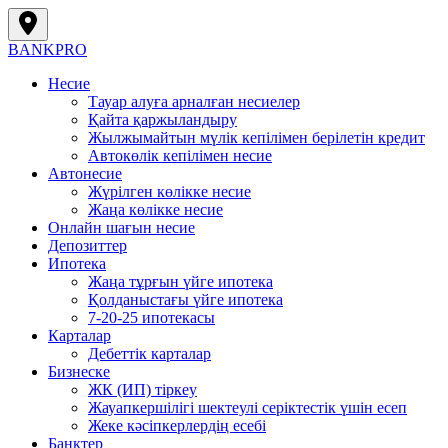
BANK
PRO
Несие
Тауар алуға арналған несиелер
Қайта қаржыландыру
Жылжымайтын мүлік кепілімен берілетін кредит
Автокөлік кепілімен несие
Автонесие
Жүрілген көлікке несие
Жаңа көлікке несие
Онлайн шағын несие
Депозиттер
Ипотека
Жаңа тұрғын үйге ипотека
Қолданыстағы үйге ипотека
7-20-25 ипотекасы
Карталар
Дебеттік карталар
Бизнеске
ЖК (ИП) тіркеу
Жауапкершілігі шектеулі серіктестік үшін есеп
Жеке кәсіпкерлердің есебі
Банктер