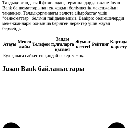
Талдықорғандағы
0
филиалдан, терминалдардан және Jusan
Bank банкоматтарынан ең жақын бөлімшенің мекенжайын
таңдаңыз. Талдықорғандағы валюта айырбастау үшін
"банкоматтар" бөлімін пайдаланыңыз. Bankpro бөлімшелердің
мекенжайлары бойынша берілген деректер үшін жауап
бермейді.
Заңды
Мекен
Жұмыс
Картада
Атауы
Телефон
тұлғаларға
Рейтинг
жайы
кестесі
көрсету
қызмет
Бұл қалаға сәйкес ешқандай ескерту жоқ.
Jusan Bank байланыстары