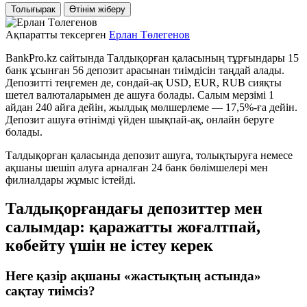
Толығырак
Өтінім жіберу
Ақпаратты тексерген
Ерлан Төлегенов
BankPro.kz сайтында Талдықорған қаласының тұрғындары 15
банк ұсынған 56 депозит арасынан тиімдісін таңдай алады.
Депозитті теңгемен де, сондай-ақ USD, EUR, RUB сияқты
шетел валюталарымен де ашуға болады. Салым мерзімі 1
айдан 240 айға дейін, жылдық мөлшерлеме — 17,5%-ға дейін.
Депозит ашуға өтінімді үйден шықпай-ақ, онлайн беруге
болады.
Талдықорған қаласында депозит ашуға, толықтыруға немесе
ақшаны шешіп алуға арналған 24 банк бөлімшелері мен
филиалдары жұмыс істейді.
Талдықорғандағы депозиттер мен
салымдар: қаражатты жоғалтпай,
көбейту үшін не істеу керек
Неге қазір ақшаны «жастықтың астында»
сақтау тиімсіз?