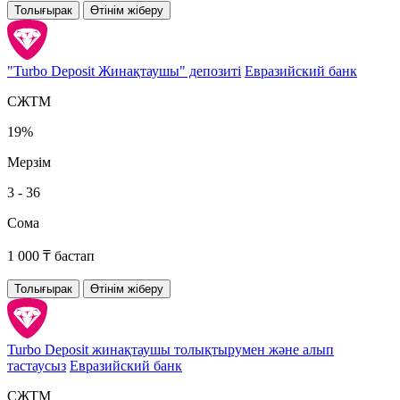
Толығырак
Өтінім жіберу
"Turbo Deposit Жинақтаушы" депозиті
Евразийский банк
СЖТМ
19%
Мерзім
3 - 36
Сома
1 000 ₸ бастап
Толығырак
Өтінім жіберу
Turbo Deposit жинақтаушы толықтырумен және алып
тастаусыз
Евразийский банк
СЖТМ