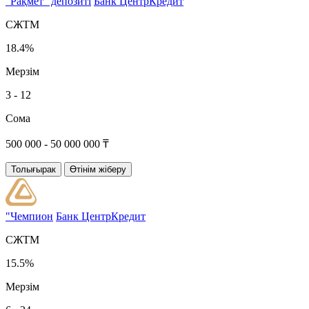
"Рақмет" депозиті
Банк ЦентрКредит
СЖТМ
18.4%
Мерзім
3 - 12
Сома
500 000 - 50 000 000 ₸
Толығырак
Өтінім жіберу
"Чемпион
Банк ЦентрКредит
СЖТМ
15.5%
Мерзім