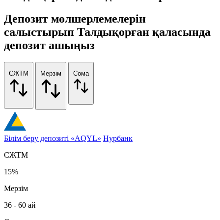
Депозит мөлшерлемелерін
салыстырып Талдықорған қаласында
депозит ашыңыз
СЖТМ
Мерзім
Сома
Білім беру депозиті «AQYL»
Нурбанк
СЖТМ
15%
Мерзім
36 - 60 ай