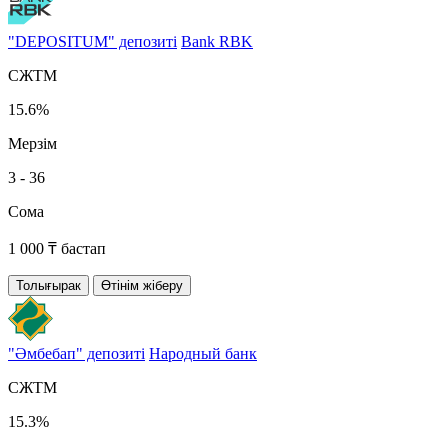
"DEPOSITUM" депозиті
Bank RBK
СЖТМ
15.6%
Мерзім
3 - 36
Сома
1 000 ₸ бастап
Толығырак
Өтінім жіберу
"Әмбебап" депозиті
Народный банк
СЖТМ
15.3%