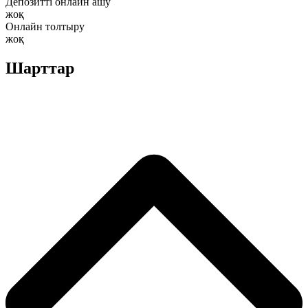
Депозитті онлайн ашу
жоқ
Онлайн толтыру
жоқ
Шарттар