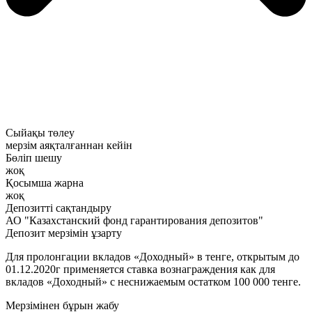
Сыйақы төлеу
мерзім аяқталғаннан кейін
Бөліп шешу
жоқ
Қосымша жарна
жоқ
Депозитті сақтандыру
АО "Казахстанский фонд гарантирования депозитов"
Депозит мерзімін ұзарту
Для пролонгации вкладов «Доходный» в тенге, открытым до
01.12.2020г применяется ставка вознаграждения как для
вкладов «Доходный» с неснижаемым остатком 100 000 тенге.
Мерзімінен бұрын жабу