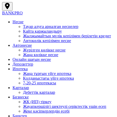
BANK
PRO
Несие
Тауар алуға арналған несиелер
Қайта қаржыландыру
Жылжымайтын мүлік кепілімен берілетін кредит
Автокөлік кепілімен несие
Автонесие
Жүрілген көлікке несие
Жаңа көлікке несие
Онлайн шағын несие
Депозиттер
Ипотека
Жаңа тұрғын үйге ипотека
Қолданыстағы үйге ипотека
7-20-25 ипотекасы
Карталар
Дебеттік карталар
Бизнеске
ЖК (ИП) тіркеу
Жауапкершілігі шектеулі серіктестік үшін есеп
Жеке кәсіпкерлердің есебі
Банктер