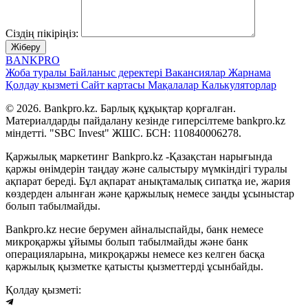
Сіздің пікіріңіз:
Жіберу
BANK
PRO
Жоба туралы
Байланыс деректері
Вакансиялар
Жарнама
Қолдау қызметі
Сайт картасы
Мақалалар
Калькуляторлар
© 2026. Bankpro.kz. Барлық құқықтар қорғалған.
Материалдарды пайдалану кезінде гиперсілтеме bankpro.kz
міндетті. "SBC Invest" ЖШС. БСН: 110840006278.
Қаржылық маркетинг Bankpro.kz -Қазақстан нарығында
қаржы өнімдерін таңдау және салыстыру мүмкіндігі туралы
ақпарат береді. Бұл ақпарат анықтамалық сипатқа ие, жария
көздерден алынған және қаржылық немесе заңды ұсыныстар
болып табылмайды.
Bankpro.kz несие берумен айналыспайды, банк немесе
микроқаржы ұйымы болып табылмайды және банк
операцияларына, микроқаржы немесе кез келген басқа
қаржылық қызметке қатысты қызметтерді ұсынбайды.
Қолдау қызметі: