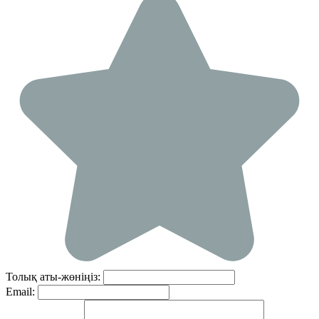
Толық аты-жөніңіз:
Email: