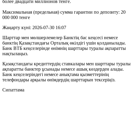
более двадцати миллионов тенге.
Максимальная (предельная) сумма гарантии по депозиту: 20
000 000 тенге
Жаңарту күні: 2026-07-30 16:07
Шарттар мен мөлшерлемелер Банктің бас кеңсесі немесе
банктің Қазақстандағы Орталық өкілдігі үшін қолданылады.
Банк ВТБ кеңселерінде өнімнің шарттары туралы ақпаратты
нақтылаңыз.
Қазақстандағы кредиттердің ставкалары мен шарттары туралы
ақпаратты банктер ұсынады немесе ашық көздерден алады.
Банк кеңселеріндегі немесе анықтама қызметтерінің
телефондары арқылы өнімдердің шарттарын тексеріңіз.
Сипаттама