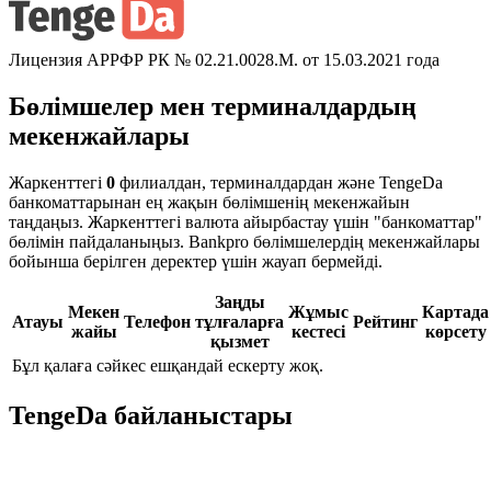
Лицензия АРРФР РК № 02.21.0028.M. от 15.03.2021 года
Бөлімшелер мен терминалдардың
мекенжайлары
Жаркенттегі
0
филиалдан, терминалдардан және TengeDa
банкоматтарынан ең жақын бөлімшенің мекенжайын
таңдаңыз. Жаркенттегі валюта айырбастау үшін "банкоматтар"
бөлімін пайдаланыңыз. Bankpro бөлімшелердің мекенжайлары
бойынша берілген деректер үшін жауап бермейді.
Заңды
Мекен
Жұмыс
Картада
Атауы
Телефон
тұлғаларға
Рейтинг
жайы
кестесі
көрсету
қызмет
Бұл қалаға сәйкес ешқандай ескерту жоқ.
TengeDa байланыстары