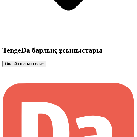
TengeDa барлық ұсыныстары
Онлайн шағын несие