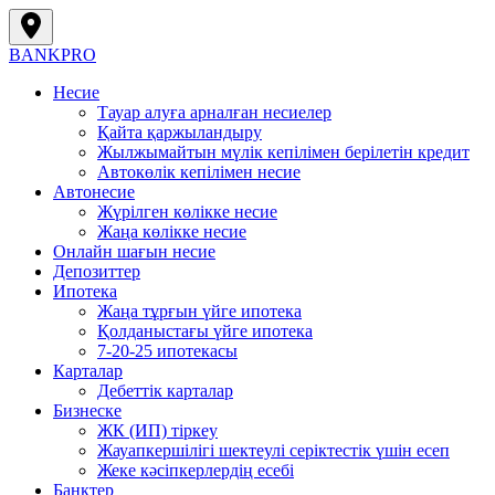
BANK
PRO
Несие
Тауар алуға арналған несиелер
Қайта қаржыландыру
Жылжымайтын мүлік кепілімен берілетін кредит
Автокөлік кепілімен несие
Автонесие
Жүрілген көлікке несие
Жаңа көлікке несие
Онлайн шағын несие
Депозиттер
Ипотека
Жаңа тұрғын үйге ипотека
Қолданыстағы үйге ипотека
7-20-25 ипотекасы
Карталар
Дебеттік карталар
Бизнеске
ЖК (ИП) тіркеу
Жауапкершілігі шектеулі серіктестік үшін есеп
Жеке кәсіпкерлердің есебі
Банктер