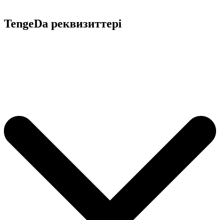
TengeDa реквизиттері