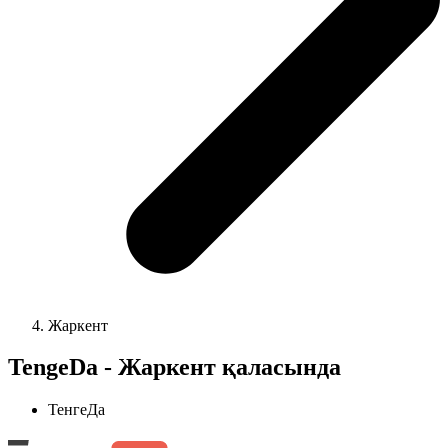
Жаркент
TengeDa - Жаркент қаласында
ТенгеДа