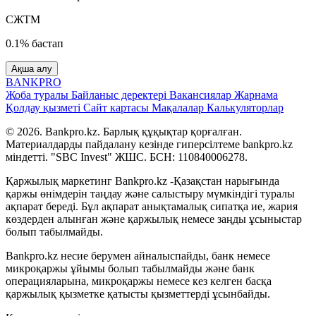
СЖТМ
0.1% бастап
Ақша алу
BANK
PRO
Жоба туралы
Байланыс деректері
Вакансиялар
Жарнама
Қолдау қызметі
Сайт картасы
Мақалалар
Калькуляторлар
© 2026. Bankpro.kz. Барлық құқықтар қорғалған.
Материалдарды пайдалану кезінде гиперсілтеме bankpro.kz
міндетті. "SBC Invest" ЖШС. БСН: 110840006278.
Қаржылық маркетинг Bankpro.kz -Қазақстан нарығында
қаржы өнімдерін таңдау және салыстыру мүмкіндігі туралы
ақпарат береді. Бұл ақпарат анықтамалық сипатқа ие, жария
көздерден алынған және қаржылық немесе заңды ұсыныстар
болып табылмайды.
Bankpro.kz несие берумен айналыспайды, банк немесе
микроқаржы ұйымы болып табылмайды және банк
операцияларына, микроқаржы немесе кез келген басқа
қаржылық қызметке қатысты қызметтерді ұсынбайды.