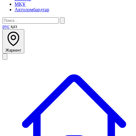
МҚҰ
Автоломбардтар
рус
қаз
Жаркент