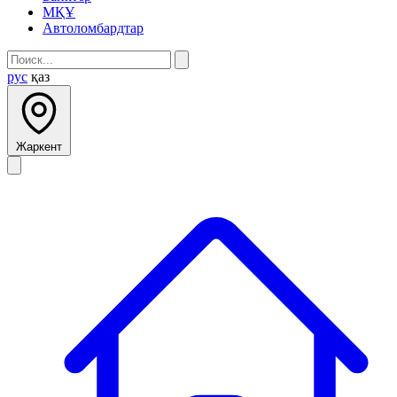
МҚҰ
Автоломбардтар
рус
қаз
Жаркент