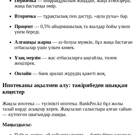
Первичка
— инфрақұрылым жаңадан, жаңа атмосфера,
жаңа бастапқы өмір.
Вторичка
— тұрақтылық пен дәстүр, «аула рухы» бар.
Процент
— 0,5% айырмашылық та жылдар бойы үлкен
үнем береді.
Алғашқы жарна
— аз болуы мүмкін, бұл жаңа бастаған
отбасылар үшін үлкен көмек.
Ұзақ мерзім
— жас отбасыларға ыңғайлы, төлем
жеңілірек.
Онлайн
— банк аралап жүрудің қажеті жоқ.
Ипотеканы ақылмен алу: тәжірибеден шыққан
кеңестер
Жақсы ипотека — түсінікті ипотека. BankPro.kz бұл жолы
талай көрді: асықпау керек. Жақсылап салыстыра алған сайын
— күтпеген шығындар азаяды.
Маңыздысы:
Пайыз, жарна, ай сайынғы төлем — бәрін бірге санаңыз