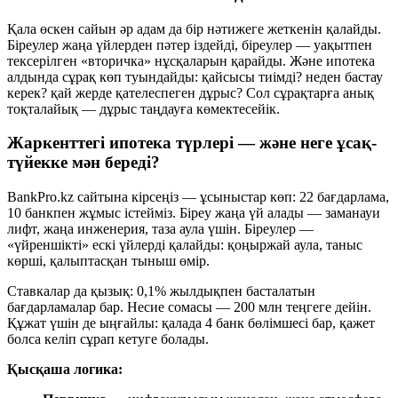
Қала өскен сайын әр адам да бір нәтижеге жеткенін қалайды.
Біреулер жаңа үйлерден пәтер іздейді, біреулер — уақытпен
тексерілген «вторичка» нұсқаларын қарайды. Және ипотека
алдында сұрақ көп туындайды: қайсысы тиімді? неден бастау
керек? қай жерде қателеспеген дұрыс? Сол сұрақтарға анық
тоқталайық — дұрыс таңдауға көмектесейік.
Жаркенттегі ипотека түрлері — және неге ұсақ-
түйекке мән береді?
BankPro.kz сайтына кірсеңіз — ұсыныстар көп: 22 бағдарлама,
10 банкпен жұмыс істейміз. Біреу жаңа үй алады — заманауи
лифт, жаңа инженерия, таза аула үшін. Біреулер —
«үйреншікті» ескі үйлерді қалайды: қоңыржай аула, таныс
көрші, қалыптасқан тыныш өмір.
Ставкалар да қызық: 0,1% жылдықпен басталатын
бағдарламалар бар. Несие сомасы — 200 млн теңгеге дейін.
Құжат үшін де ыңғайлы: қалада 4 банк бөлімшесі бар, қажет
болса келіп сұрап кетуге болады.
Қысқаша логика: