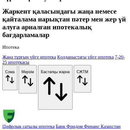
Жаркент қаласындағы жаңа немесе
қайталама нарықтан пәтер мен жер үй
алуға арналған ипотекалық
бағдарламалар
Ипотека
Жаңа тұрғын үйге ипотека
Қолданыстағы үйге ипотека
7-20-
25 ипотекасы
Сома
Мерзім
Бастапқы жарна
СЖТМ
Цифрлық сатылы ипотека
Банк Фридом Финанс Казахстан