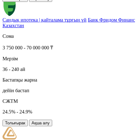
Сандық ипотека | қайталама тұрғын үй
Банк Фридом Финанс
Казахстан
Сома
3 750 000 - 70 000 000 ₸
Мерзім
36 - 240 ай
Бастапқы жарна
дейін бастап
СЖТМ
24.5% - 24.9%
Толығырак
Ақша алу