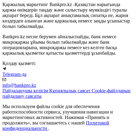
Қаржылық маркетинг Bankpro.kz -Қазақстан нарығында
қаржы өнімдерін таңдау және салыстыру мүмкіндігі туралы
ақпарат береді. Бұл ақпарат анықтамалық сипатқа ие, жария
көздерден алынған және қаржылық немесе заңды ұсыныстар
болып табылмайды.
Bankpro.kz несие берумен айналыспайды, банк немесе
микроқаржы ұйымы болып табылмайды және банк
операцияларына, микроқаржы немесе кез келген басқа
қаржылық қызметке қатысты қызметтерді ұсынбайды.
Қолдау қызметі:
Telegram-да
info@bankpro.kz
Пайдаланушы келісім
Құпиялылық саясат
Cookie-файлдарын
пайдалану саясаты
Мы используем файлы cookie для обеспечения
работоспособности сервиса, улучшения навигации и
маркетинговых активностей. Нажимая «Принять и
продолжить», вы соглашаетесь с нашей
Политикой
конфиденциальности
.