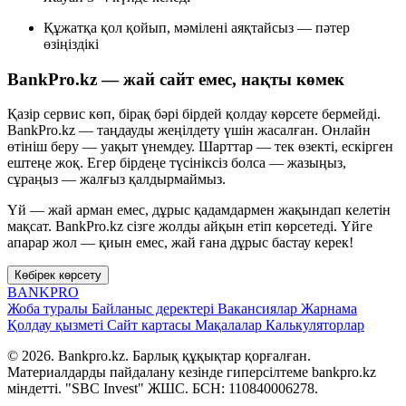
Құжатқа қол қойып, мәмілені аяқтайсыз — пәтер
өзіңіздікі
BankPro.kz — жай сайт емес, нақты көмек
Қазір сервис көп, бірақ бәрі бірдей қолдау көрсете бермейді.
BankPro.kz — таңдауды жеңілдету үшін жасалған. Онлайн
өтініш беру — уақыт үнемдеу. Шарттар — тек өзекті, ескірген
ештеңе жоқ. Егер бірдеңе түсініксіз болса — жазыңыз,
сұраңыз — жалғыз қалдырмаймыз.
Үй — жай арман емес, дұрыс қадамдармен жақындап келетін
мақсат. BankPro.kz сізге жолды айқын етіп көрсетеді. Үйге
апарар жол — қиын емес, жай ғана дұрыс бастау керек!
Көбірек көрсету
BANK
PRO
Жоба туралы
Байланыс деректері
Вакансиялар
Жарнама
Қолдау қызметі
Сайт картасы
Мақалалар
Калькуляторлар
© 2026. Bankpro.kz. Барлық құқықтар қорғалған.
Материалдарды пайдалану кезінде гиперсілтеме bankpro.kz
міндетті. "SBC Invest" ЖШС. БСН: 110840006278.