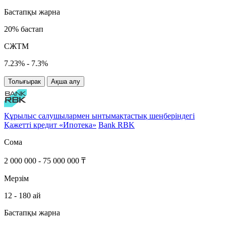
Бастапқы жарна
20% бастап
СЖТМ
7.23% - 7.3%
Толығырак
Ақша алу
Құрылыс салушылармен ынтымақтастық шеңберіндегі
Қажетті кредит «Ипотека»
Bank RBK
Сома
2 000 000 - 75 000 000 ₸
Мерзім
12 - 180 ай
Бастапқы жарна