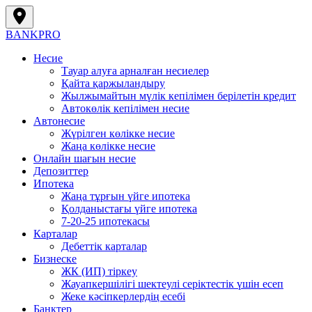
BANK
PRO
Несие
Тауар алуға арналған несиелер
Қайта қаржыландыру
Жылжымайтын мүлік кепілімен берілетін кредит
Автокөлік кепілімен несие
Автонесие
Жүрілген көлікке несие
Жаңа көлікке несие
Онлайн шағын несие
Депозиттер
Ипотека
Жаңа тұрғын үйге ипотека
Қолданыстағы үйге ипотека
7-20-25 ипотекасы
Карталар
Дебеттік карталар
Бизнеске
ЖК (ИП) тіркеу
Жауапкершілігі шектеулі серіктестік үшін есеп
Жеке кәсіпкерлердің есебі
Банктер