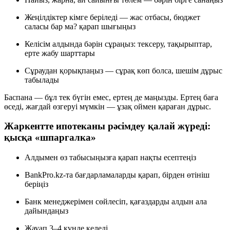
Жеңілдіктер кімге беріледі — жас отбасы, бюджет
саласы бар ма? қарап шығыңыз
Келісім алдында бәрін сұраңыз: тексеру, тақырыптар,
ерте жабу шарттары
Сұраудан қорықпаңыз — сұрақ көп болса, шешім дұрыс
табылады
Баспана — бұл тек бүгін емес, ертең де маңызды. Ертең баға
өседі, жағдай өзгеруі мүмкін — ұзақ оймен қараған дұрыс.
Жаркентте ипотеканы рәсімдеу қалай жүреді:
қысқа «шпаргалка»
Алдымен өз табысыңызға қарап нақты есептеңіз
BankPro.kz-та бағдарламаларды қарап, бірден өтініш
беріңіз
Банк менеджерімен сөйлесіп, қағаздарды алдын ала
дайындаңыз
Жауап 3–4 күнде келеді