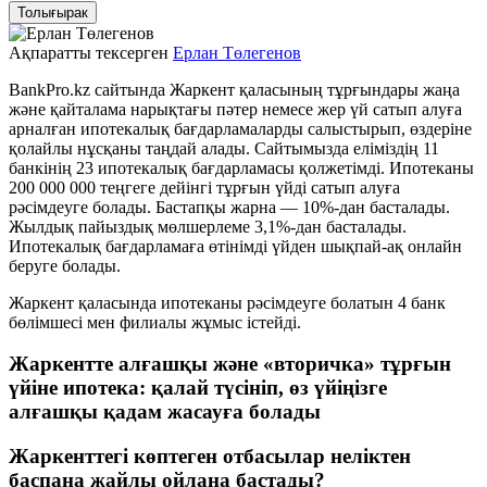
Толығырак
Ақпаратты тексерген
Ерлан Төлегенов
BankPro.kz сайтында Жаркент қаласының тұрғындары жаңа
және қайталама нарықтағы пәтер немесе жер үй сатып алуға
арналған ипотекалық бағдарламаларды салыстырып, өздеріне
қолайлы нұсқаны таңдай алады. Сайтымызда еліміздің 11
банкінің 23 ипотекалық бағдарламасы қолжетімді. Ипотеканы
200 000 000 теңгеге дейінгі тұрғын үйді сатып алуға
рәсімдеуге болады. Бастапқы жарна — 10%-дан басталады.
Жылдық пайыздық мөлшерлеме 3,1%-дан басталады.
Ипотекалық бағдарламаға өтінімді үйден шықпай-ақ онлайн
беруге болады.
Жаркент қаласында ипотеканы рәсімдеуге болатын 4 банк
бөлімшесі мен филиалы жұмыс істейді.
Жаркентте алғашқы және «вторичка» тұрғын
үйіне ипотека: қалай түсініп, өз үйіңізге
алғашқы қадам жасауға болады
Жаркенттегі көптеген отбасылар неліктен
баспана жайлы ойлана бастады?