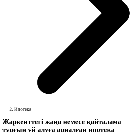
Ипотека
Жаркенттегі жаңа немесе қайталама
тұрғын үй алуға арналған ипотека