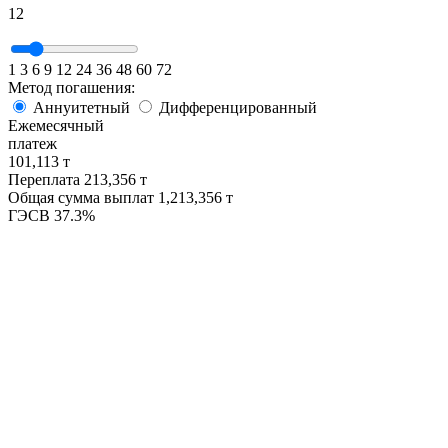
12
1
3
6
9
12
24
36
48
60
72
Метод погашения:
Аннуитетный
Дифференцированный
Ежемесячный
платеж
101,113 т
Переплата
213,356 т
Общая сумма выплат
1,213,356 т
ГЭСВ
37.3%