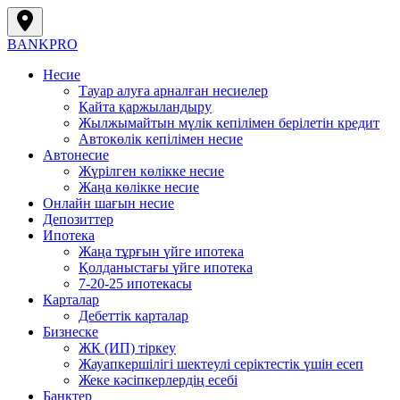
BANK
PRO
Несие
Тауар алуға арналған несиелер
Қайта қаржыландыру
Жылжымайтын мүлік кепілімен берілетін кредит
Автокөлік кепілімен несие
Автонесие
Жүрілген көлікке несие
Жаңа көлікке несие
Онлайн шағын несие
Депозиттер
Ипотека
Жаңа тұрғын үйге ипотека
Қолданыстағы үйге ипотека
7-20-25 ипотекасы
Карталар
Дебеттік карталар
Бизнеске
ЖК (ИП) тіркеу
Жауапкершілігі шектеулі серіктестік үшін есеп
Жеке кәсіпкерлердің есебі
Банктер