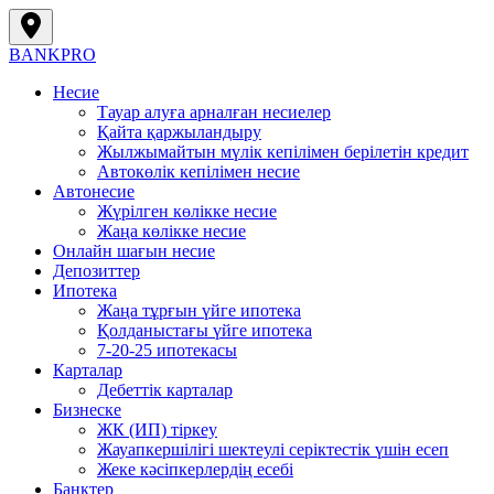
BANK
PRO
Несие
Тауар алуға арналған несиелер
Қайта қаржыландыру
Жылжымайтын мүлік кепілімен берілетін кредит
Автокөлік кепілімен несие
Автонесие
Жүрілген көлікке несие
Жаңа көлікке несие
Онлайн шағын несие
Депозиттер
Ипотека
Жаңа тұрғын үйге ипотека
Қолданыстағы үйге ипотека
7-20-25 ипотекасы
Карталар
Дебеттік карталар
Бизнеске
ЖК (ИП) тіркеу
Жауапкершілігі шектеулі серіктестік үшін есеп
Жеке кәсіпкерлердің есебі
Банктер