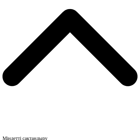
Міндетті сақтандыру