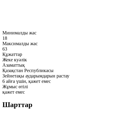
Минималды жас
18
Максималды жас
63
Құжаттар
Жеке куәлік
Азаматтық
Қазақстан Республикасы
Зейнетақы аударымдарын растау
6 айға үшін, қажет емес
Жұмыс өтілі
қажет емес
Шарттар