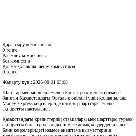
Қарастыру комиссиясы
0 тенге
Рәсімдеу комиссиясы
Без комиссии
Қолма-қол ақша шешу комиссиясы
0 тенге
Жаңарту күні: 2026-08-01 03:08
Шарттар мен мөлшерлемелер Банктің бас кеңсесі немесе
банктің Қазақстандағы Орталық өкілдігі үшін қолданылады.
Money Express кеңселерінде өнімнің шарттары туралы
ақпаратты нақтылаңыз.
Қазақстандағы кредиттердің ставкалары мен шарттары туралы
ақпаратты банктер ұсынады немесе ашық көздерден алады.
Банк кеңселеріндегі немесе анықтама қызметтерінің
телефондары арқылы өнімдердің шарттарын тексеріңіз.