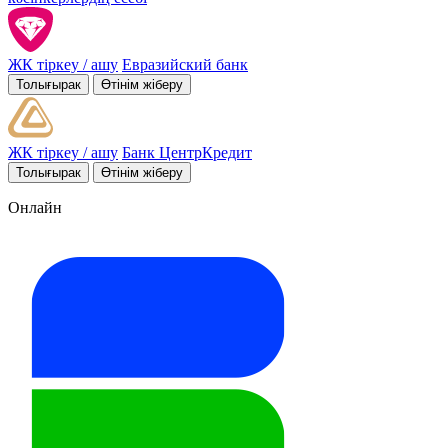
ЖК тіркеу / ашу
Евразийский банк
Толығырак
Өтінім жіберу
ЖК тіркеу / ашу
Банк ЦентрКредит
Толығырак
Өтінім жіберу
Онлайн