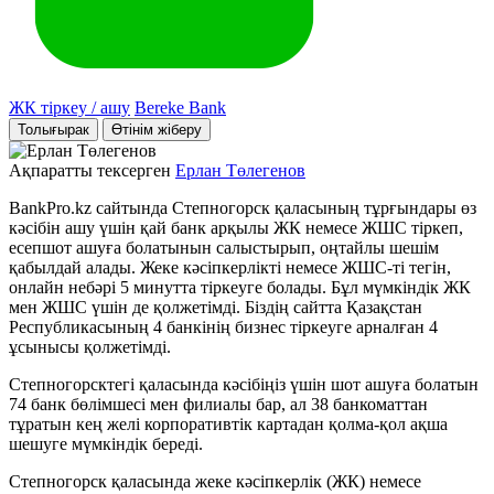
ЖК тіркеу / ашу
Bereke Bank
Толығырак
Өтінім жіберу
Ақпаратты тексерген
Ерлан Төлегенов
BankPro.kz сайтында Степногорск қаласының тұрғындары өз
кәсібін ашу үшін қай банк арқылы ЖК немесе ЖШС тіркеп,
есепшот ашуға болатынын салыстырып, оңтайлы шешім
қабылдай алады. Жеке кәсіпкерлікті немесе ЖШС-ті тегін,
онлайн небәрі 5 минутта тіркеуге болады. Бұл мүмкіндік ЖК
мен ЖШС үшін де қолжетімді. Біздің сайтта Қазақстан
Республикасының 4 банкінің бизнес тіркеуге арналған 4
ұсынысы қолжетімді.
Степногорсктегі қаласында кәсібіңіз үшін шот ашуға болатын
74 банк бөлімшесі мен филиалы бар, ал 38 банкоматтан
тұратын кең желі корпоративтік картадан қолма-қол ақша
шешуге мүмкіндік береді.
Степногорск қаласында жеке кәсіпкерлік (ЖК) немесе