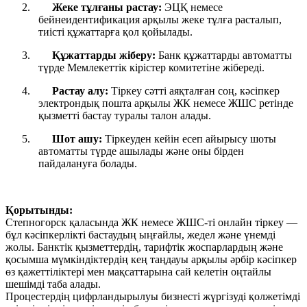
2.
Жеке тұлғаны растау:
ЭЦҚ немесе
бейнеидентификация арқылы жеке тұлға расталып,
тиісті құжаттарға қол қойылады.
3.
Құжаттарды жіберу:
Банк құжаттарды автоматты
түрде Мемлекеттік кірістер комитетіне жібереді.
4.
Растау алу:
Тіркеу сәтті аяқталған соң, кәсіпкер
электрондық пошта арқылы ЖК немесе ЖШС ретінде
қызметті бастау туралы талон алады.
5.
Шот ашу:
Тіркеуден кейін есеп айырысу шоты
автоматты түрде ашылады және оны бірден
пайдалануға болады.
Қорытынды:
Степногорск қаласында ЖК немесе ЖШС-ті онлайн тіркеу —
бұл кәсіпкерлікті бастаудың ыңғайлы, жедел және үнемді
жолы. Банктік қызметтердің, тарифтік жоспарлардың және
қосымша мүмкіндіктердің кең таңдауы арқылы әрбір кәсіпкер
өз қажеттіліктері мен мақсаттарына сай келетін оңтайлы
шешімді таба алады.
Процестердің цифрландырылуы бизнесті жүргізуді қолжетімді