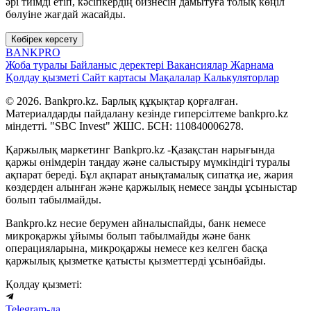
әрі тиімді етіп, кәсіпкердің бизнесін дамытуға толық көңіл
бөлуіне жағдай жасайды.
Көбірек көрсету
BANK
PRO
Жоба туралы
Байланыс деректері
Вакансиялар
Жарнама
Қолдау қызметі
Сайт картасы
Мақалалар
Калькуляторлар
© 2026. Bankpro.kz. Барлық құқықтар қорғалған.
Материалдарды пайдалану кезінде гиперсілтеме bankpro.kz
міндетті. "SBC Invest" ЖШС. БСН: 110840006278.
Қаржылық маркетинг Bankpro.kz -Қазақстан нарығында
қаржы өнімдерін таңдау және салыстыру мүмкіндігі туралы
ақпарат береді. Бұл ақпарат анықтамалық сипатқа ие, жария
көздерден алынған және қаржылық немесе заңды ұсыныстар
болып табылмайды.
Bankpro.kz несие берумен айналыспайды, банк немесе
микроқаржы ұйымы болып табылмайды және банк
операцияларына, микроқаржы немесе кез келген басқа
қаржылық қызметке қатысты қызметтерді ұсынбайды.
Қолдау қызметі:
Telegram-да