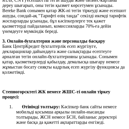
RUB, CNY) есепшотты тегін ашуды және бизнес-картаны
дереу шығарып, оны тегін қызмет көрсетумен ұсынады.
Bereke Bank сонымен қатар ЖК-ні тегін тіркеуді және есепшот
ашуды, сондай-ақ "Тарифті өзің таңда" секілді икемді тарифтік
жоспарларды ұсынады, бұл кәсіпкерлерге тек қажет
қызметтерді пайдаланып, комиссияларды 70%-ға дейін
үнемдеуге мүмкіндік береді.
3. Онлайн-бухгалтерия және персоналды басқару
Банк ЦентрКредит бухгалтерлік есеп жүргізуге,
декларациялар дайындауға және салықтарды есептеуге
арналған тегін онлайн-бухгалтерияны ұсынады. Сонымен
қатар, қызметкерлерді қабылдау, демалысқа шығару немесе
жұмыстан босату сияқты кадрлық есеп жүргізу функциясы да
қолжетімді.
Степногорсктегі ЖК немесе ЖШС-ті онлайн тіркеу
процесі:
1.
Өтінімді толтыру:
Кәсіпкер банк сайты немесе
мобильді қосымша арқылы онлайн-нысанды
толтырады, ЖСН немесе БСН, байланыс деректері
және басқа да қажетті ақпараттарды енгізеді.