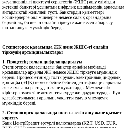
жауапкершілігі шектеулі серіктестік (ЖШС) ашу еліміздің
жетекші банктері ұсынатын цифрлық шешімдердің арқасында
айтарлықтай жеңілдей түсті.
Банктердің қызметтері
кәсіпкерлерге бөлімшелерге немесе салық органдарына
бармай-ақ, бизнесін онлайн тіркеуге және есеп айырысу
шотын ашуға мүмкіндік береді.
Степногорск қаласында ЖК және ЖШС-ті онлайн
тіркеудің артықшылықтары
1. Процестің толық цифрландырылуы
Степногорск қаласындағы банктер арнайы мобильді
қосымшалар арқылы ЖК немесе ЖШС тіркеуге мүмкіндік
береді. Процесс өтінімді толтырудан, электрондық цифрлық
қолтаңба (ЭЦҚ) немесе бейне-бейнеидентификация арқылы
жеке тұлғаны растаудан және құжаттарды Мемлекеттік
кірістер комитетіне автоматты түрде жолдаудан тұрады. Бұл
қағазбастылықтан арылып, уақытты едәуір үнемдеуге
мүмкіндік береді.
2. Степногорск қаласында шотты тегін ашу және қызмет
көрсету
Банк ЦентрКредит әртүрлі валюталарда (KZT, USD, EUR,