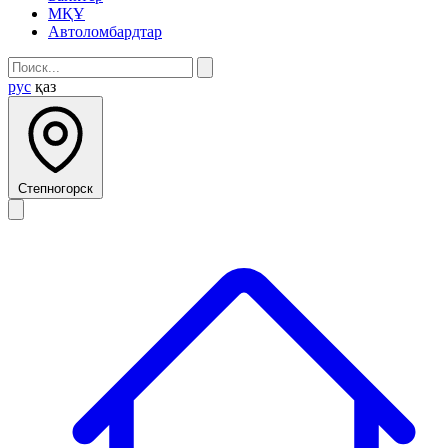
МҚҰ
Автоломбардтар
рус
қаз
Степногорск