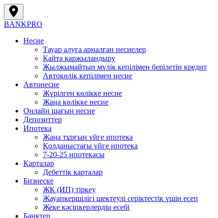
BANK
PRO
Несие
Тауар алуға арналған несиелер
Қайта қаржыландыру
Жылжымайтын мүлік кепілімен берілетін кредит
Автокөлік кепілімен несие
Автонесие
Жүрілген көлікке несие
Жаңа көлікке несие
Онлайн шағын несие
Депозиттер
Ипотека
Жаңа тұрғын үйге ипотека
Қолданыстағы үйге ипотека
7-20-25 ипотекасы
Карталар
Дебеттік карталар
Бизнеске
ЖК (ИП) тіркеу
Жауапкершілігі шектеулі серіктестік үшін есеп
Жеке кәсіпкерлердің есебі
Банктер