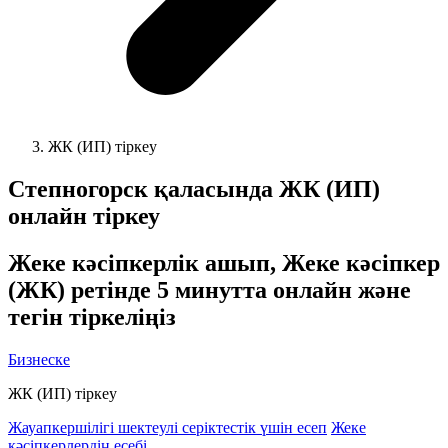
ЖК (ИП) тіркеу
Степногорск
қаласында ЖК (ИП)
онлайн тіркеу
Жеке кәсіпкерлік ашып, Жеке кәсіпкер
(ЖК) ретінде 5 минутта онлайн және
тегін тіркеліңіз
Бизнеске
ЖК (ИП) тіркеу
Жауапкершілігі шектеулі серіктестік үшін есеп
Жеке
кәсіпкерлердің есебі