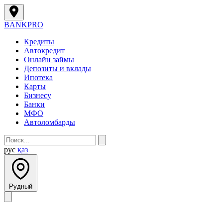
BANK
PRO
Кредиты
Автокредит
Онлайн займы
Депозиты и вклады
Ипотека
Карты
Бизнесу
Банки
МФО
Автоломбарды
рус
қаз
Рудный