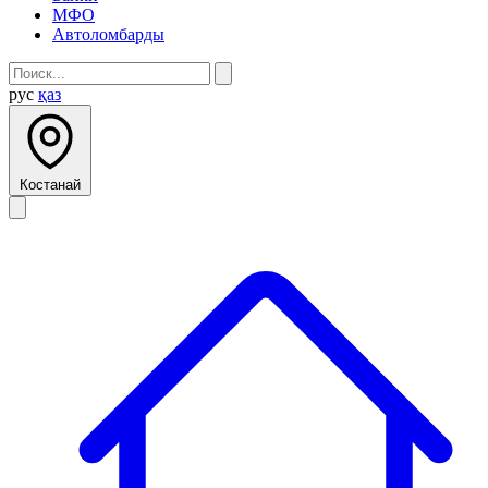
МФО
Автоломбарды
рус
қаз
Костанай