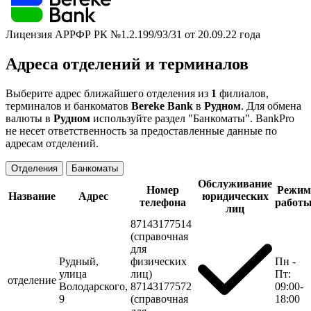
Лицензия АРРФР РК №1.2.199/93/31 от 20.09.22 года
Адреса отделений и терминалов
Выберите адрес ближайшего отделения из
1
филиалов,
терминалов и банкоматов
Bereke Bank
в
Рудном
. Для обмена
валюты в
Рудном
используйте раздел "Банкоматы". BankPro
не несет ответственность за предоставленные данные по
адресам отделений.
Отделения
Банкоматы
Обслуживание
Номер
Режим
Название
Адрес
юридических
телефона
работ
лиц
87143177514
(справочная
для
Рудный,
физических
Пн -
улица
лиц)
Пт:
отделение
Володарского,
87143177572
09:00-
9
(справочная
18:00