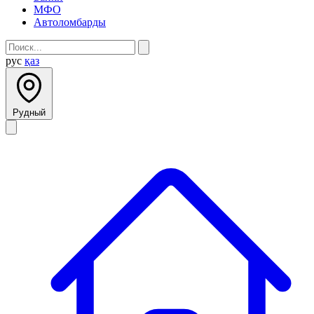
МФО
Автоломбарды
рус
қаз
Рудный