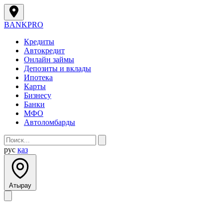
BANK
PRO
Кредиты
Автокредит
Онлайн займы
Депозиты и вклады
Ипотека
Карты
Бизнесу
Банки
МФО
Автоломбарды
рус
қаз
Атырау