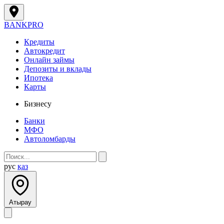
BANK
PRO
Кредиты
Автокредит
Онлайн займы
Депозиты и вклады
Ипотека
Карты
Бизнесу
Банки
МФО
Автоломбарды
рус
қаз
Атырау