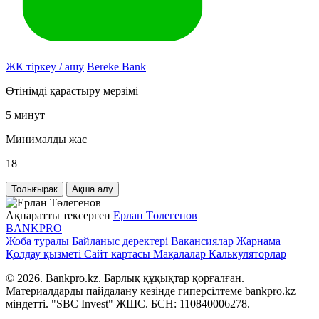
ЖК тіркеу / ашу
Bereke Bank
Өтінімді қарастыру мерзімі
5 минут
Минималды жас
18
Толығырак
Ақша алу
Ақпаратты тексерген
Ерлан Төлегенов
BANK
PRO
Жоба туралы
Байланыс деректері
Вакансиялар
Жарнама
Қолдау қызметі
Сайт картасы
Мақалалар
Калькуляторлар
© 2026. Bankpro.kz. Барлық құқықтар қорғалған.
Материалдарды пайдалану кезінде гиперсілтеме bankpro.kz
міндетті. "SBC Invest" ЖШС. БСН: 110840006278.