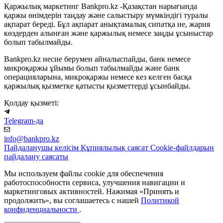
Қаржылық маркетинг Bankpro.kz -Қазақстан нарығында
қаржы өнімдерін таңдау және салыстыру мүмкіндігі туралы
ақпарат береді. Бұл ақпарат анықтамалық сипатқа ие, жария
көздерден алынған және қаржылық немесе заңды ұсыныстар
болып табылмайды.
Bankpro.kz несие берумен айналыспайды, банк немесе
микроқаржы ұйымы болып табылмайды және банк
операцияларына, микроқаржы немесе кез келген басқа
қаржылық қызметке қатысты қызметтерді ұсынбайды.
Қолдау қызметі:
Telegram-да
info@bankpro.kz
Пайдаланушы келісім
Құпиялылық саясат
Cookie-файлдарын
пайдалану саясаты
Мы используем файлы cookie для обеспечения
работоспособности сервиса, улучшения навигации и
маркетинговых активностей. Нажимая «Принять и
продолжить», вы соглашаетесь с нашей
Политикой
конфиденциальности
.