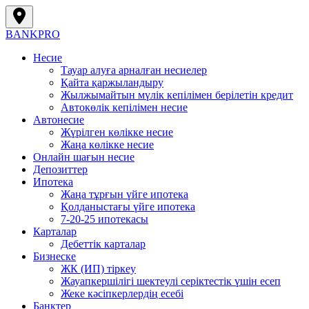
BANK
PRO
Несие
Тауар алуға арналған несиелер
Қайта қаржыландыру
Жылжымайтын мүлік кепілімен берілетін кредит
Автокөлік кепілімен несие
Автонесие
Жүрілген көлікке несие
Жаңа көлікке несие
Онлайн шағын несие
Депозиттер
Ипотека
Жаңа тұрғын үйге ипотека
Қолданыстағы үйге ипотека
7-20-25 ипотекасы
Карталар
Дебеттік карталар
Бизнеске
ЖК (ИП) тіркеу
Жауапкершілігі шектеулі серіктестік үшін есеп
Жеке кәсіпкерлердің есебі
Банктер