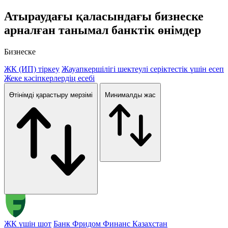
Атыраудағы
қаласындағы бизнеске
арналған танымал банктік өнімдер
Бизнеске
ЖК (ИП) тіркеу
Жауапкершілігі шектеулі серіктестік үшін есеп
Жеке кәсіпкерлердің есебі
Өтінімді қарастыру мерзімі
Минималды жас
ЖК үшін шот
Банк Фридом Финанс Казахстан