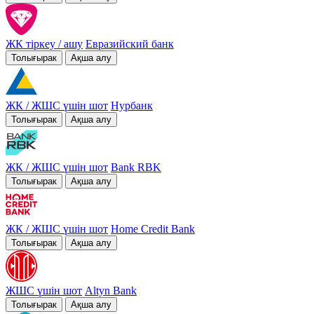
ЖК тіркеу / ашу
Евразийский банк
Толығырак
Ақша алу
ЖК / ЖШС үшін шот
Нурбанк
Толығырак
Ақша алу
ЖК / ЖШС үшін шот
Bank RBK
Толығырак
Ақша алу
ЖК / ЖШС үшін шот
Home Credit Bank
Толығырак
Ақша алу
ЖШС үшін шот
Altyn Bank
Толығырак
Ақша алу