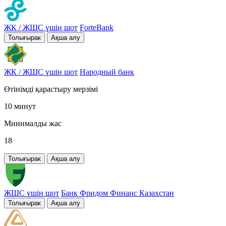
ЖК / ЖШС үшін шот
ForteBank
Толығырак
Ақша алу
ЖК / ЖШС үшін шот
Народный банк
Өтінімді қарастыру мерзімі
10 минут
Минималды жас
18
Толығырак
Ақша алу
ЖШС үшін шот
Банк Фридом Финанс Казахстан
Толығырак
Ақша алу