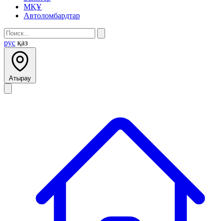
МҚҰ
Автоломбардтар
рус
қаз
Атырау