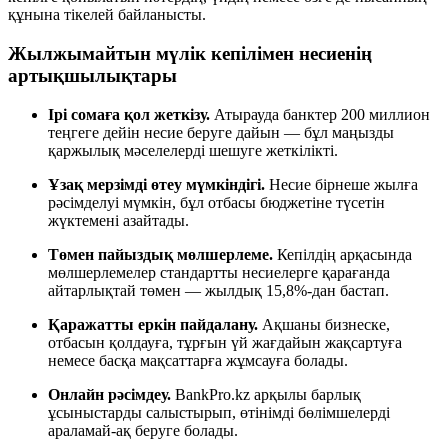
құнына тікелей байланысты.
Жылжымайтын мүлік кепілімен несиенің
артықшылықтары
Ірі сомаға қол жеткізу.
Атырауда банктер 200 миллион
теңгеге дейін несие беруге дайын — бұл маңызды
қаржылық мәселелерді шешуге жеткілікті.
Ұзақ мерзімді өтеу мүмкіндігі.
Несие бірнеше жылға
рәсімделуі мүмкін, бұл отбасы бюджетіне түсетін
жүктемені азайтады.
Төмен пайыздық мөлшерлеме.
Кепілдің арқасында
мөлшерлемелер стандартты несиелерге қарағанда
айтарлықтай төмен — жылдық 15,8%-дан бастап.
Қаражатты еркін пайдалану.
Ақшаны бизнеске,
отбасын қолдауға, тұрғын үй жағдайын жақсартуға
немесе басқа мақсаттарға жұмсауға болады.
Онлайн рәсімдеу.
BankPro.kz арқылы барлық
ұсыныстарды салыстырып, өтінімді бөлімшелерді
араламай-ақ беруге болады.