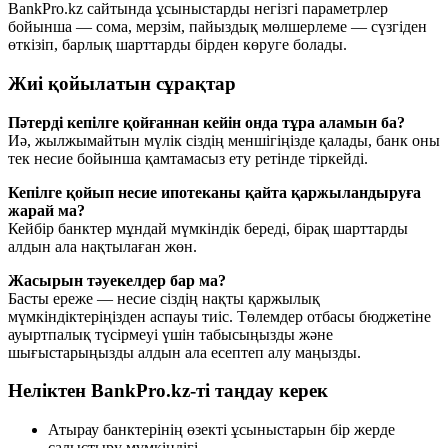
BankPro.kz сайтында ұсыныстарды негізгі параметрлер
бойынша — сома, мерзім, пайыздық мөлшерлеме — сүзгіден
өткізіп, барлық шарттарды бірден көруге болады.
Жиі қойылатын сұрақтар
Пәтерді кепілге қойғаннан кейін онда тұра аламын ба?
Иә, жылжымайтын мүлік сіздің меншігіңізде қалады, банк оны
тек несие бойынша қамтамасыз ету ретінде тіркейді.
Кепілге қойып несие ипотеканы қайта қаржыландыруға
жарай ма?
Кейбір банктер мұндай мүмкіндік береді, бірақ шарттарды
алдын ала нақтылаған жөн.
Жасырын тәуекелдер бар ма?
Басты ереже — несие сіздің нақты қаржылық
мүмкіндіктеріңізден аспауы тиіс. Төлемдер отбасы бюджетіне
ауыртпалық түсірмеуі үшін табысыңызды және
шығыстарыңызды алдын ала есептеп алу маңызды.
Неліктен BankPro.kz-ті таңдау керек
Атырау банктерінің өзекті ұсыныстарын бір жерде
салыстыру мүмкіндігі.