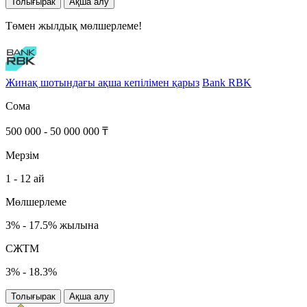
Толығырак
Ақша алу
Төмен жылдық мөлшерлеме!
Жинақ шотындағы ақша кепілімен қарыз
Bank RBK
Сома
500 000 - 50 000 000 ₸
Мерзім
1 - 12 ай
Мөлшерлеме
3% - 17.5% жылына
СЖТМ
3% - 18.3%
Толығырак
Ақша алу