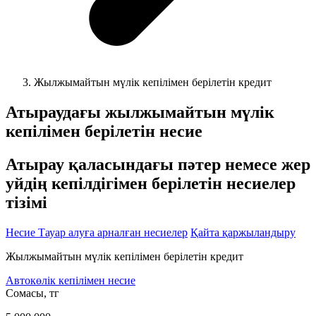
Жылжымайтын мүлік кепілімен берілетін кредит
Атыраудағы жылжымайтын мүлік
кепілімен берілетін несие
Атырау қаласындағы пәтер немесе жер
уйдің кепілдігімен берілетін несиелер
тізімі
Несие
Тауар алуға арналған несиелер
Қайта қаржыландыру
Жылжымайтын мүлік кепілімен берілетін кредит
Автокөлік кепілімен несие
Cомасы, тг