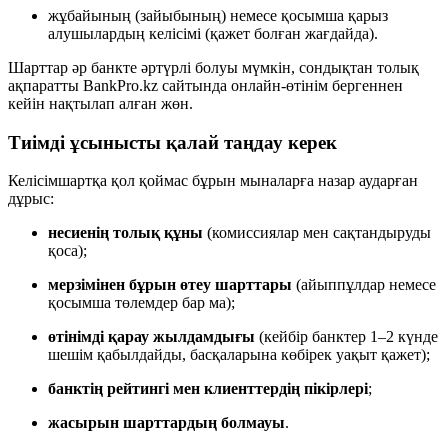
жұбайының (зайыбының) немесе қосымша қарыз
алушылардың келісімі (қажет болған жағдайда).
Шарттар әр банкте әртүрлі болуы мүмкін, сондықтан толық
ақпаратты BankPro.kz сайтында онлайн-өтінім бергеннен
кейін нақтылап алған жөн.
Тиімді ұсынысты қалай таңдау керек
Келісімшартқа қол қоймас бұрын мыналарға назар аударған
дұрыс:
несиенің толық құны
(комиссиялар мен сақтандыруды
қоса);
мерзімінен бұрын өтеу шарттары
(айыппұлдар немесе
қосымша төлемдер бар ма);
өтінімді қарау жылдамдығы
(кейбір банктер 1–2 күнде
шешім қабылдайды, басқаларына көбірек уақыт қажет);
банктің рейтингі мен клиенттердің пікірлері
;
жасырын шарттардың болмауы
.