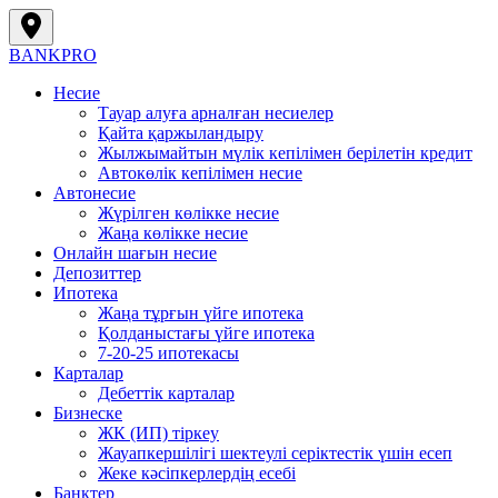
BANK
PRO
Несие
Тауар алуға арналған несиелер
Қайта қаржыландыру
Жылжымайтын мүлік кепілімен берілетін кредит
Автокөлік кепілімен несие
Автонесие
Жүрілген көлікке несие
Жаңа көлікке несие
Онлайн шағын несие
Депозиттер
Ипотека
Жаңа тұрғын үйге ипотека
Қолданыстағы үйге ипотека
7-20-25 ипотекасы
Карталар
Дебеттік карталар
Бизнеске
ЖК (ИП) тіркеу
Жауапкершілігі шектеулі серіктестік үшін есеп
Жеке кәсіпкерлердің есебі
Банктер