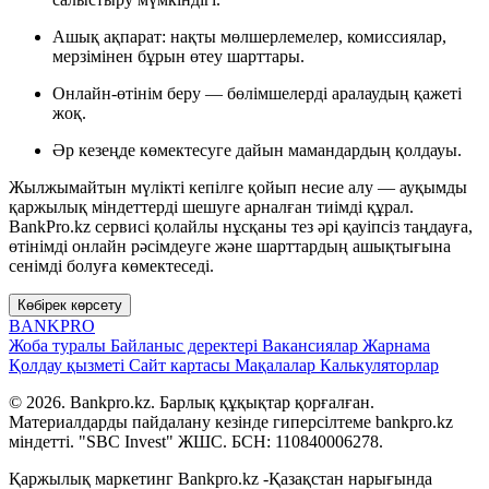
Ашық ақпарат: нақты мөлшерлемелер, комиссиялар,
мерзімінен бұрын өтеу шарттары.
Онлайн-өтінім беру — бөлімшелерді аралаудың қажеті
жоқ.
Әр кезеңде көмектесуге дайын мамандардың қолдауы.
Жылжымайтын мүлікті кепілге қойып несие алу — ауқымды
қаржылық міндеттерді шешуге арналған тиімді құрал.
BankPro.kz сервисі қолайлы нұсқаны тез әрі қауіпсіз таңдауға,
өтінімді онлайн рәсімдеуге және шарттардың ашықтығына
сенімді болуға көмектеседі.
Көбірек көрсету
BANK
PRO
Жоба туралы
Байланыс деректері
Вакансиялар
Жарнама
Қолдау қызметі
Сайт картасы
Мақалалар
Калькуляторлар
© 2026. Bankpro.kz. Барлық құқықтар қорғалған.
Материалдарды пайдалану кезінде гиперсілтеме bankpro.kz
міндетті. "SBC Invest" ЖШС. БСН: 110840006278.
Қаржылық маркетинг Bankpro.kz -Қазақстан нарығында