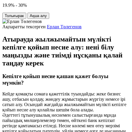
19.9% - 30%
Толығырак
Ақша алу
Ақпаратты тексерген
Ерлан Төлегенов
Атырауда жылжымайтын мүлікті
кепілге қойып несие алу: нені білу
маңызды және тиімді нұсқаны қалай
таңдау керек
Кепілге қойып несие қашан қажет болуы
мүмкін?
Кейде қомақты сомаға қажеттілік туындайды: жеке бизнес
ашу, отбасын қолдау, жөндеу жұмыстарын жүргізу немесе ірі
сатып алу. Осындай жағдайда жылжымайтын мүлікті кепілге
қойып несие алу қолайлы шешім бола алады.
Әдеттегі тұтынушылық несиемен салыстырғанда мұнда
пайыздық мөлшерлемелер төмен, өйткені банк кепілзат
ретінде қамтамасыз етіледі. Несие көлемі мен өтеу мерзімі
кепілге қойылатын пәтердің, үйдің немесе өзге де нысанның