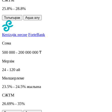
СЖТМ
25.8% - 28.8%
Толығырак
Ақша алу
Кепілдік несие
ForteBank
Сома
500 000 - 200 000 000 ₸
Мерзім
24 - 120 ай
Мөлшерлеме
23.5% - 24.5% жылына
СЖТМ
26.69% - 35%