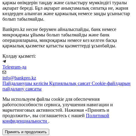
қаржы өнімдерін таңдау және салыстыру мүмкіндігі туралы
ақпарат береді. Бұл ақпарат анықтамалық сипатқа ие, жария
көздерден алынған және қаржылық немесе заңды ұсыныстар
болып табылмайды.
Bankpro.kz несие берумен айналыспайды, банк немесе
микроқаржы ұйымы болып табылмайды және банк
операцияларына, микроқаржы немесе кез келген басқа
қаржылық қызметке қатысты қызметтерді ұсынбайды.
Қолдау қызметі:
Telegram-да
info@bankpro.kz
Пайдаланушы келісім
Құпиялылық саясат
Cookie-файлдарын
пайдалану саясаты
Мы используем файлы cookie для обеспечения
работоспособности сервиса, улучшения навигации и
маркетинговых активностей. Нажимая «Принять и
продолжить», вы соглашаетесь с нашей
Политикой
конфиденциальности
.
Принять и продолжить