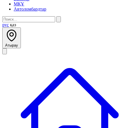
МҚҰ
Автоломбардтар
рус
қаз
Атырау