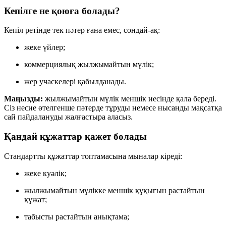
Кепілге не қоюға болады?
Кепіл ретінде тек пәтер ғана емес, сондай-ақ:
жеке үйлер;
коммерциялық жылжымайтын мүлік;
жер учаскелері қабылданады.
Маңызды:
жылжымайтын мүлік меншік иесінде қала береді.
Сіз несие өтелгенше пәтерде тұруды немесе нысанды мақсатқа
сай пайдалануды жалғастыра аласыз.
Қандай құжаттар қажет болады
Стандартты құжаттар топтамасына мыналар кіреді:
жеке куәлік;
жылжымайтын мүлікке меншік құқығын растайтын
құжат;
табысты растайтын анықтама;