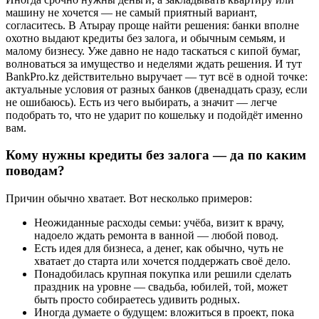
машину не хочется — не самый приятный вариант,
согласитесь. В Атырау проще найти решения: банки вполне
охотно выдают кредиты без залога, и обычным семьям, и
малому бизнесу. Уже давно не надо таскаться с кипой бумаг,
волноваться за имущество и неделями ждать решения. И тут
BankPro.kz действительно выручает — тут всё в одной точке:
актуальные условия от разных банков (двенадцать сразу, если
не ошибаюсь). Есть из чего выбирать, а значит — легче
подобрать то, что не ударит по кошельку и подойдёт именно
вам.
Кому нужны кредиты без залога — да по каким
поводам?
Причин обычно хватает. Вот несколько примеров:
Неожиданные расходы семьи: учёба, визит к врачу,
надоело ждать ремонта в ванной — любой повод.
Есть идея для бизнеса, а денег, как обычно, чуть не
хватает до старта или хочется поддержать своё дело.
Понадобилась крупная покупка или решили сделать
праздник на уровне — свадьба, юбилей, той, может
быть просто собираетесь удивить родных.
Иногда думаете о будущем: вложиться в проект, пока