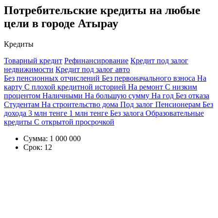
Потребительские кредиты на любые
цели в городе Атырау
Кредиты
Товарный кредит
Рефинансирование
Кредит под залог
недвижимости
Кредит под залог авто
Без пенсионных отчислений
Без первоначального взноса
На
карту
С плохой кредитной историей
На ремонт
С низким
процентом
Наличными
На большую сумму
На год
Без отказа
Студентам
На строительство дома
Под залог
Пенсионерам
Без
дохода
3 млн тенге
1 млн тенге
Без залога
Образовательные
кредиты
С открытой просрочкой
Сумма:
1 000 000
Срок:
12