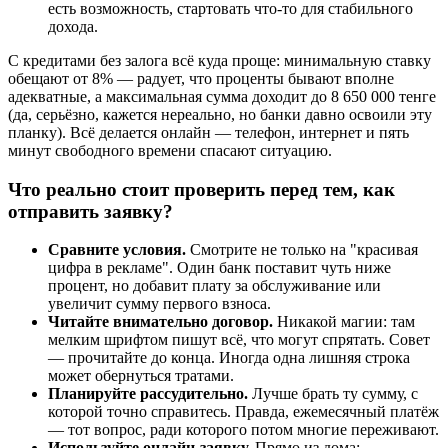
есть возможность, стартовать что-то для стабильного
дохода.
С кредитами без залога всё куда проще: минимальную ставку
обещают от 8% — радует, что проценты бывают вполне
адекватные, а максимальная сумма доходит до 8 650 000 тенге
(да, серьёзно, кажется нереально, но банки давно освоили эту
планку). Всё делается онлайн — телефон, интернет и пять
минут свободного времени спасают ситуацию.
Что реально стоит проверить перед тем, как
отправить заявку?
Сравните условия.
Смотрите не только на "красивая
цифра в рекламе". Один банк поставит чуть ниже
процент, но добавит плату за обслуживание или
увеличит сумму первого взноса.
Читайте внимательно договор.
Никакой магии: там
мелким шрифтом пишут всё, что могут спрятать. Совет
— прочитайте до конца. Иногда одна лишняя строка
может обернуться тратами.
Планируйте рассудительно.
Лучше брать ту сумму, с
которой точно справитесь. Правда, ежемесячный платёж
— тот вопрос, ради которого потом многие переживают.
Используйте онлайн-заявку.
Прямо из дома: