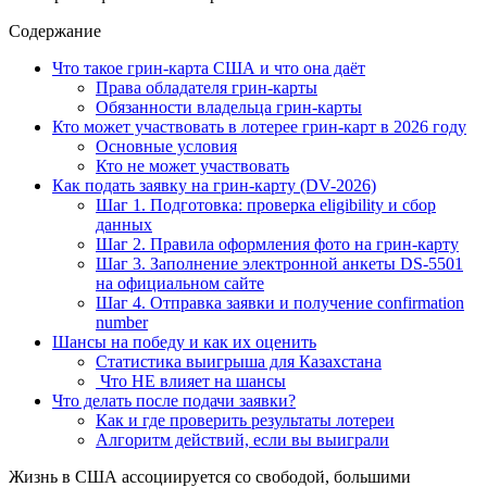
Содержание
Что такое грин-карта США и что она даёт
Права обладателя грин-карты
Обязанности владельца грин-карты
Кто может участвовать в лотерее грин-карт в 2026 году
Основные условия
Кто не может участвовать
Как подать заявку на грин-карту (DV-2026)
Шаг 1. Подготовка: проверка eligibility и сбор
данных
Шаг 2. Правила оформления фото на грин-карту
Шаг 3. Заполнение электронной анкеты DS-5501
на официальном сайте
Шаг 4. Отправка заявки и получение confirmation
number
Шансы на победу и как их оценить
Статистика выигрыша для Казахстана
Что НЕ влияет на шансы
Что делать после подачи заявки?
Как и где проверить результаты лотереи
Алгоритм действий, если вы выиграли
Жизнь в США ассоциируется со свободой, большими