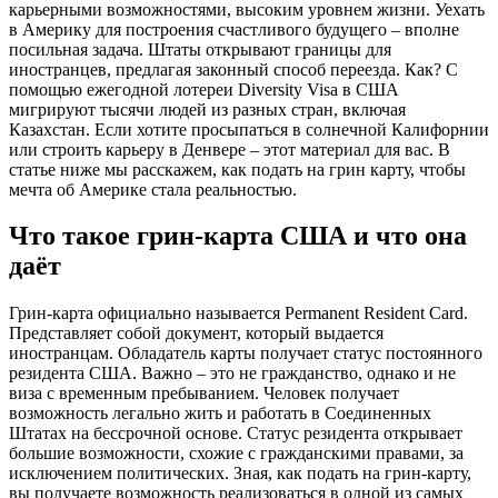
карьерными возможностями, высоким уровнем жизни. Уехать
в Америку для построения счастливого будущего – вполне
посильная задача. Штаты открывают границы для
иностранцев, предлагая законный способ переезда. Как? С
помощью ежегодной лотереи Diversity Visa в США
мигрируют тысячи людей из разных стран, включая
Казахстан. Если хотите просыпаться в солнечной Калифорнии
или строить карьеру в Денвере – этот материал для вас. В
статье ниже мы расскажем, как подать на грин карту, чтобы
мечта об Америке стала реальностью.
Что такое грин-карта США и что она
даёт
Грин-карта официально называется Permanent Resident Card.
Представляет собой документ, который выдается
иностранцам. Обладатель карты получает статус постоянного
резидента США. Важно – это не гражданство, однако и не
виза с временным пребыванием. Человек получает
возможность легально жить и работать в Соединенных
Штатах на бессрочной основе. Статус резидента открывает
большие возможности, схожие с гражданскими правами, за
исключением политических. Зная, как подать на грин-карту,
вы получаете возможность реализоваться в одной из самых