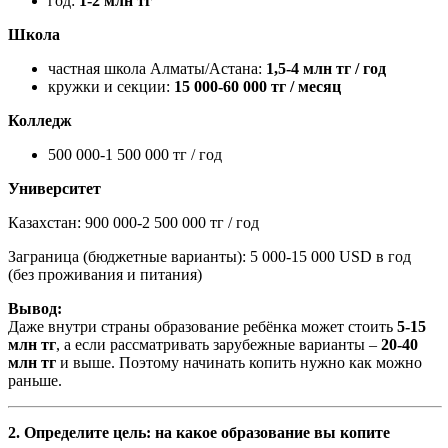
год:
1
-
2 млн тг
Школа
частная школа Алматы/Астана:
1,5
-
4 млн тг / год
кружки и секции:
15 000
-
60 000 тг / месяц
Колледж
500 000
-
1 500 000 тг / год
Университет
Казахстан
:
900 000
-
2 500 000 тг / год
Заграница (бюджетные варианты)
:
5 000
-
15 000 USD в год
(без проживания и питания)
Вывод:
Даже внутри страны образование ребёнка может стоить
5
-
15
млн тг
, а если рассматривать зарубежные варианты
–
20
-
40
млн тг
и выше.
Поэтому начинать копить нужно как можно
раньше.
2. Определите цель: на какое образование вы копите