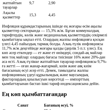
жатпайтын
9,7
2,90
тауарлар
Ақылы
15,3
4,45
қызметтер
Инфляция құрамдастарының ішінде ең жоғары өсім ақылы
қызметтер секторында — 15,3% ж/ж. Бұған коммуналдық
тарифтердің, көлік және медициналық қызметтердің секірмелі
қымбаттауы ықпал етті. Олардың жалпы инфляцияға қосқан
үлесі 4,45 пайыздық тармақ болды. Азық-түлік инфляциясы
11,7% ж/ж деңгейінде жоғары қалды (дерлік 5 п.т. үлес). Ең
көп әсер еткендер — ет және ет өнімдері, сондай-ақ майлар
мен тоң майлар: олардың бағасы тиісінше 16% және 20%-дан
аса өсті. Азық-түлікке жатпайтын тауарлар инфляциясы 9,7%-
ға жетті — оған жанар-жағармай, киім және аяқ киім
бағасының өсуі әсер етті. Демек, тамыздағы жалпы
инфляцияның үдеуі құрылымдық және маусымдық
факторлардың қиылысуын көрсетеді — импорттың
қымбаттауынан бастап ішкі тариф индексациясына дейін.
Ең көп қымбаттағандар
Санат
Бағаның өсуі, %