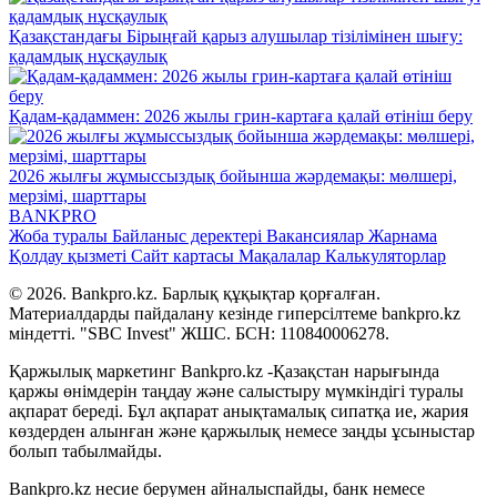
Қазақстандағы Бірыңғай қарыз алушылар тізілімінен шығу:
қадамдық нұсқаулық
Қадам-қадаммен: 2026 жылы грин-картаға қалай өтініш беру
2026 жылғы жұмыссыздық бойынша жәрдемақы: мөлшері,
мерзімі, шарттары
BANK
PRO
Жоба туралы
Байланыс деректері
Вакансиялар
Жарнама
Қолдау қызметі
Сайт картасы
Мақалалар
Калькуляторлар
© 2026. Bankpro.kz. Барлық құқықтар қорғалған.
Материалдарды пайдалану кезінде гиперсілтеме bankpro.kz
міндетті. "SBC Invest" ЖШС. БСН: 110840006278.
Қаржылық маркетинг Bankpro.kz -Қазақстан нарығында
қаржы өнімдерін таңдау және салыстыру мүмкіндігі туралы
ақпарат береді. Бұл ақпарат анықтамалық сипатқа ие, жария
көздерден алынған және қаржылық немесе заңды ұсыныстар
болып табылмайды.
Bankpro.kz несие берумен айналыспайды, банк немесе