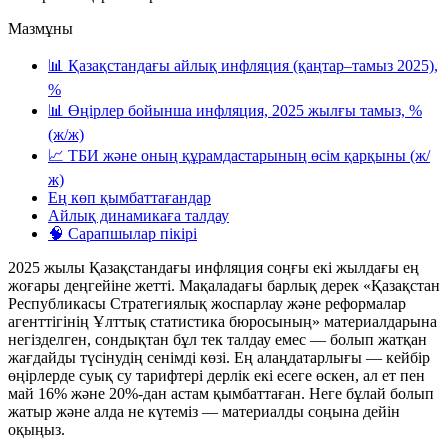
Мазмұны
📊 Қазақстандағы айлық инфляция (қаңтар–тамыз 2025),
%
📊 Өңірлер бойынша инфляция, 2025 жылғы тамыз, %
(ж/ж)
📈 ТБИ және оның құрамдастарының өсім қарқыны (ж/
ж)
Ең көп қымбаттағандар
Айлық динамикаға талдау
🧠 Сарапшылар пікірі
2025 жылы Қазақстандағы инфляция соңғы екі жылдағы ең
жоғары деңгейіне жетті. Мақаладағы барлық дерек «Қазақстан
Республикасы Стратегиялық жоспарлау және реформалар
агенттігінің Ұлттық статистика бюросының» материалдарына
негізделген, сондықтан бұл тек талдау емес — болып жатқан
жағдайды түсінудің сенімді көзі. Ең алаңдатарлығы — кейбір
өңірлерде суық су тарифтері дерлік екі есеге өскен, ал ет пен
май 16% және 20%-дан астам қымбаттаған. Неге бұлай болып
жатыр және алда не күтеміз — материалды соңына дейін
оқыңыз.