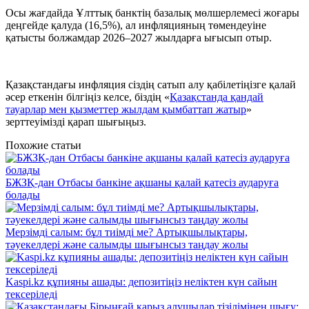
Осы жағдайда Ұлттық банктің базалық мөлшерлемесі жоғары
деңгейде қалуда (16,5%), ал инфляцияның төмендеуіне
қатысты болжамдар 2026–2027 жылдарға ығысып отыр.
Қазақстандағы инфляция сіздің сатып алу қабілетіңізге қалай
әсер еткенін білгіңіз келсе, біздің «
Қазақстанда қандай
тауарлар мен қызметтер жылдам қымбаттап жатыр
»
зерттеуімізді қарап шығыңыз.
Похожие статьи
БЖЗҚ-дан Отбасы банкіне ақшаны қалай қатесіз аударуға
болады
Мерзімді салым: бұл тиімді ме? Артықшылықтары,
тәуекелдері және салымды шығынсыз таңдау жолы
Kaspi.kz құпияны ашады: депозитіңіз неліктен күн сайын
тексеріледі