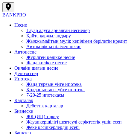
BANK
PRO
Несие
Тауар алуға арналған несиелер
Қайта қаржыландыру
Жылжымайтын мүлік кепілімен берілетін кредит
Автокөлік кепілімен несие
Автонесие
Жүрілген көлікке несие
Жаңа көлікке несие
Онлайн шағын несие
Депозиттер
Ипотека
Жаңа тұрғын үйге ипотека
Қолданыстағы үйге ипотека
7-20-25 ипотекасы
Карталар
Дебеттік карталар
Бизнеске
ЖК (ИП) тіркеу
Жауапкершілігі шектеулі серіктестік үшін есеп
Жеке кәсіпкерлердің есебі
Банктер