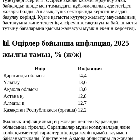
түзетулері әсер етті. Әсіресе ақылы қызметтерде өсу анық
байқалды: шілде мен тамыздағы құбылмалылық әдеттегіден
жоғары болды. Ал азық-түлік секторында керісінше аздап
баяулау көрінді. Күзге қатысты күтулер жылыту маусымының
басталуына және теңгенің әлсіреуінің сақталуына байланысты
тұтыну бағаларына қысым жалғасуы мүмкін екенін көрсетеді.
📊 Өңірлер бойынша инфляция, 2025
жылғы тамыз, % (ж/ж)
Өңір
Инфляция
Қарағанды облысы
14,4
Ұлытау
13,6
Ақмола облысы
13,0
Астана қ.
12,8
Алматы қ.
12,7
Қазақстан Республикасы (орташа)
12,2
Жылдық инфляцияның ең жоғары деңгейі Қарағанды
облысында тіркелді. Сарапшылар мұны коммуналдық және
көлік қызметтері тарифтерінің алда жүріп қымбаттауымен
байланыстырады. Ұлытау мен Ақмола облыстары да жоғары