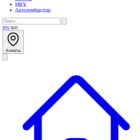
МҚҰ
Автоломбардтар
рус
қаз
Алматы