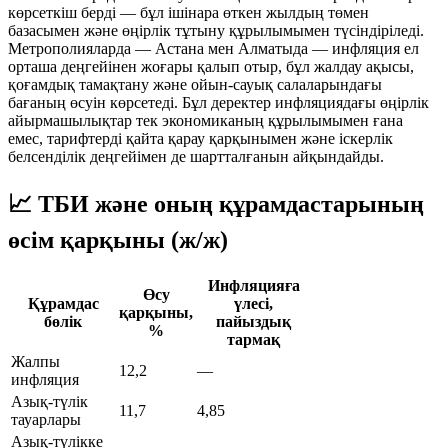
көрсеткіш берді — бұл ішінара өткен жылдың төмен
базасымен және өңірлік тұтыну құрылымымен түсіндіріледі.
Метрополияларда — Астана мен Алматыда — инфляция ел
орташа деңгейінен жоғары қалып отыр, бұл жалдау ақысы,
қоғамдық тамақтану және ойын-сауық салаларындағы
бағаның өсуін көрсетеді. Бұл деректер инфляциядағы өңірлік
айырмашылықтар тек экономиканың құрылымымен ғана
емес, тарифтерді қайта қарау қарқынымен және іскерлік
белсенділік деңгейімен де шартталғанын айқындайды.
📈 ТБИ және оның құрамдастарының
өсім қарқыны (ж/ж)
Инфляцияға
Өсу
Құрамдас
үлесі,
қарқыны,
бөлік
пайыздық
%
тармақ
Жалпы
12,2
—
инфляция
Азық-түлік
11,7
4,85
тауарлары
Азық-түлікке