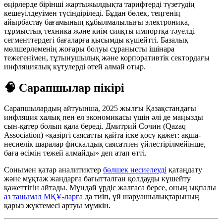
өңірлерде бірінші жартыжылдықта тарифтерді түзетудің
кешеуілдеуімен түсіндіріледі. Бұдан бөлек, теңгенің
айырбастау бағамының құбылмалылығы электроника,
тұрмыстық техника және киім сияқты импортқа тәуелді
сегменттердегі бағаларға қысымды күшейтті. Базалық
мөлшерлеменің жоғары болуы сұранысты ішінара
тежегенімен, тұтынушылық және корпоративтік сектордағы
инфляциялық күтулерді өтей алмай отыр.
🧠 Сарапшылар пікірі
Сарапшылардың айтуынша, 2025 жылғы Қазақстандағы
инфляция халық пен ел экономикасы үшін әлі де маңызды
сын-қатер болып қала береді. Дмитрий Сочин (Qazaq
Association) «қазіргі саясатты қайта іске қосу қажет: ақша-
несиелік шаралар фискалдық саясатпен үйлестірілмейінше,
баға өсімін тежей алмайды» деп атап өтті.
Сонымен қатар аналитиктер
бөлшек несиелеуді
қатаңдату
және мұқтаж жандарға бағытталған қолдауды күшейту
қажеттігін айтады. Мұндай үрдіс жалғаса берсе, оның ықпалы
аз танымал МҚҰ-ларға
да тиіп, үй шаруашылықтарының
қарыз жүктемесі артуы мүмкін.