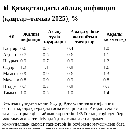
📊 Қазақстандағы айлық инфляция
(қаңтар–тамыз 2025), %
Азық-
Азық-түлікке
Жалпы
Ақылы
Ай
түлік
жатпайтын
инфляция
қызметтер
тауарлары
тауарлар
Қаңтар
0.6
0.5
0.4
1.0
Ақпан
0.7
0.5
0.6
1.1
Наурыз
0.9
0.7
0.9
1.2
Сәуір
1.2
1.1
0.8
1.6
Мамыр
0.9
0.9
0.6
1.3
Маусым
0.8
0.9
0.9
0.8
Шілде
0.7
0.7
0.8
0.5
Тамыз
1.0
0.5
1.0
1.4
Көктемгі үдеуден кейін (сәуір) Қазақстандағы инфляция
байыпты, бірақ тұрақсыз өсім кезеңіне өтті. Айқын секіріс
тамызда тіркелді — айлық көрсеткіш 1% болып, сәуірден бергі
максимумға жетті. Мұндай динамикаға ең алдымен
коммуналдық қызмет тарифтерінің өсуі және маусымдық баға