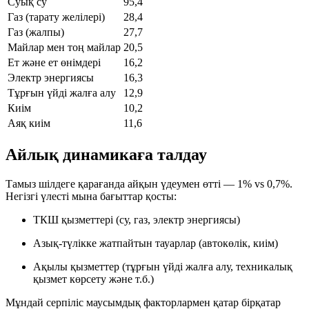
Суық су
95,4
Газ (тарату желілері)
28,4
Газ (жалпы)
27,7
Майлар мен тоң майлар
20,5
Ет және ет өнімдері
16,2
Электр энергиясы
16,3
Тұрғын үйді жалға алу
12,9
Киім
10,2
Аяқ киім
11,6
Айлық динамикаға талдау
Тамыз шілдеге қарағанда айқын үдеумен өтті — 1% vs 0,7%.
Негізгі үлесті мына бағыттар қосты:
ТКШ қызметтері (су, газ, электр энергиясы)
Азық-түлікке жатпайтын тауарлар (автокөлік, киім)
Ақылы қызметтер (тұрғын үйді жалға алу, техникалық
қызмет көрсету және т.б.)
Мұндай серпіліс маусымдық факторлармен қатар бірқатар