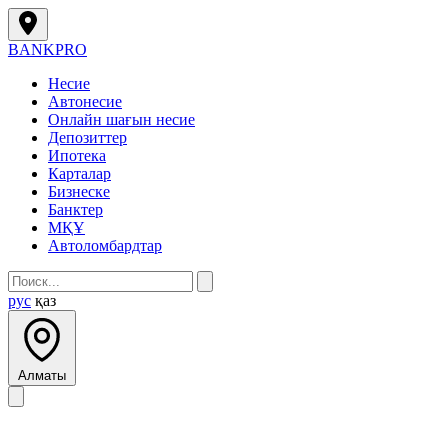
BANK
PRO
Несие
Автонесие
Онлайн шағын несие
Депозиттер
Ипотека
Карталар
Бизнеске
Банктер
МҚҰ
Автоломбардтар
рус
қаз
Алматы