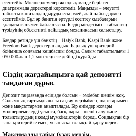
есептейік. Мөлшерлемелер жылдық мәнде берілген
диаграммада деректерді көрсетеміз. Маңызды – әлеуетті
табысты капиталдандыруды ескермей, жай пайыздармен
есептейміз. Бұл әр банктің әртүрлі есептеу сызбаларын
қолданатынымен байланысты. Біздің міндетіміз – табыстың
түзілуінің объективті пайыздық механикасын салыстыру.
Бағдар ретінде үш банктің – Halyk Bank, Kaspi Bank және
Freedom Bank деректерін алдық. Барлық үш критерий
бойынша соңғысы көшбасшы болды. Салым табыстылығы 1
050 000-нан 1,2 млн теңгеге дейінді құрайды.
Сіздің жағдайыңызға қай депозитті
таңдаған дұрыс
Депозит таңдағанда есіңізде болсын – әмбебап шешім жоқ.
Салымның тартымдылығы сақтау мерзімімен, шарттарымен
және мақсаттармен анықталады. Бір өнімдер жоғары
мөлшерлемелерді ұсынса, басқалары – шешіп алу және
толықтырудың икемді мүмкіндіктерін береді. Сондықтан бір
ғана критерийге емес, ұсынысқа толықтай қарау керек.
Максималды табыс (ұзақ мерзім,