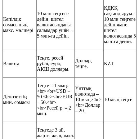
ҚДКҚ
10 млн теңгеге
сақтандыруы –
Кепілдік
дейін, шетел
10 млн теңгеге
сомасының
валютасындағы
дейін және
макс. мөлшері
салымдар үшін –
шетел
5 млн-ға дейін.
валютасында 5
млн-ға дейін.
Теңге, ресей
Доллар,
Валюта
рублі, еуро,
KZT
теңге.
АҚШ доллары.
Теңге – 1 мың.
Ұлттық
<br><br>USD –
валютада –
Депозиттің
50.<br><br>EUR
10 мың.<br>
10 мың теңге
мин. сомасы
– 50.<br>
<br>Доллар
<br>Ресей р. – 2
– 20.
мың.
Теңгеде 3 ай,
жарты жыл, жыл.