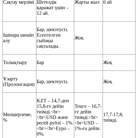
Сақтау мерзімі
Шетелдік
Жарты жыл
6 ай
қаражат үшін –
12 ай.
Бар, шектеусіз.
Ішінара шешіп
Есептелген
Жоқ
алу
сыйақы
сақталады.
Толықтыру
Бар
Жоқ
Ұзарту
Бар, шектеусіз.
Жоқ
(Пролонгация)
KZT – 14,7-ден
15,8-ге дейін
Теңге – 16,7-
тиімді.<br>
ге дейін
Мөлшерлеме,
17,7-17,8,
<br>USD және
тиімді.<br>
%
тиімді.
ресей рублі – 1%.
<br>USD –
<br><br>Еуро –
1%-ға дейін.
0%.