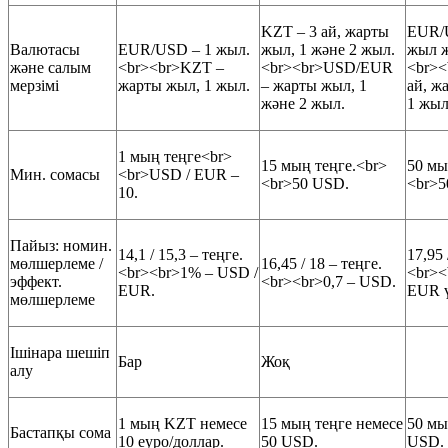
KZT – 3 ай, жарты
EUR/
Валютасы
EUR/USD – 1 жыл.
жыл, 1 және 2 жыл.
жыл ж
және салым
<br><br>KZT –
<br><br>USD/EUR
<br><
мерзімі
жарты жыл, 1 жыл.
– жарты жыл, 1
ай, ж
және 2 жыл.
1 жыл
1 мың теңге<br>
15 мың теңге.<br>
50 мы
Мин. сомасы
<br>USD / EUR –
<br>50 USD.
<br>5
10.
Пайыз: номин.
14,1 / 15,3 – теңге.
17,95 
мөлшерлеме /
16,45 / 18 – теңге.
<br><br>1% – USD /
<br><
эффект.
<br><br>0,7 – USD.
EUR.
EUR 
мөлшерлеме
Ішінара шешіп
Бар
Жоқ
алу
1 мың KZT немесе
15 мың теңге немесе
50 мы
Бастапқы сома
10 еуро/доллар.
50 USD.
USD.