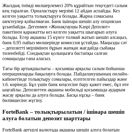
Жылдық тиімді мөлшерлемесі 20% құрайтын теңгедегі салым
кең таралған. Орналастыру мерзімі 12 айдан аспайды. Кез
келген уақытта толықтыруға болады. Жарна сомасына
шектеулер қойылмаған. Банк ішінара шешіп алу опциясын
ұсынбайды. Дегенмен «Жинақтаушы Kaspi Депозит»
пакетінен қаражатты кез келген уақытта шығарып алуға
болады. Егер ақшаны 15 күнге толмай жатып шешіп алсаңыз,
банк 0,95 пайыз мөлшерінде комиссия ұстайды. Маңызды сәт
– депозитті мерзімінен бұрын жапқан жағдайда сыйақы
төленбейді. Сондықтан қолыңызға бастапқы салған
сомаңызды ғана аласыз.
Тағы бір артықшылығы – қосымша арқылы салым бойынша
операцияларды бақылауға болады. Пайдаланушының онлайн-
кабинетінде толықтыру сомалары, есептелген пайыздар және
т.б. көрінеді. Бұл үшін банк кеңсесіне бару қажет емес, бұл өте
ыңғайлы. Депозиттен ақшаны мобильді қосымшада аударым
жасау арқылы да алуға болады. Басқа нұсқа – банк
бөлімшесіне жүгіну.
ForteBank – толықтырылатын / ішінара шешіп
алуға болатын депозит шарттары
ForteBank әртүрлі валютада ақшаны шешіп алуға болатын