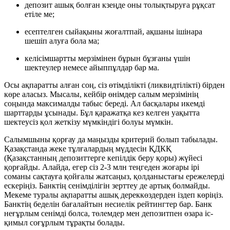
депозит ашық болған кзеңде оны толықтыруға рұқсат
етіле ме;
есептелген сыйақыны жоғалтпай, ақшаны ішінара
шешіп алуға бола ма;
келісімшартты мерзімінен бұрын бұзғаны үшін
шектеулер немесе айыппұлдар бар ма.
Осы ақпаратты алған соң, сіз өтімділікті (ликвидтілікті) бірден
көре аласыз. Мысалы, кейбір өнімдер салым мерзімінің
соңында максималды табыс береді. Ал басқалары икемді
шарттарды ұсынады. Бұл қаражатқа кез келген уақытта
шектеусіз қол жеткізу мүмкіндігі болуы мүмкін.
Салымшыны қорғау да маңызды критерий болып табылады.
Қазақстанда жеке тұлғалардың мүддесін ҚДКҚ
(Қазақстанның депозиттерге кепілдік беру қоры) жүйесі
қорғайды. Алайда, егер сіз 2-3 млн теңгеден жоғары ірі
соманы сақтауға қойғалы жатсаңыз, қолданыстағы ережелерді
ескеріңіз. Банктің сенімділігін зерттеу де артық болмайды.
Мекеме туралы ақпаратты ашық дереккөздерден іздеп көріңіз.
Банктің беделін бағалайтын несиелік рейтингтер бар. Банк
неғұрлым сенімді болса, төлемдер мен депозитпен өзара іс-
қимыл соғұрлым тұрақты болады.