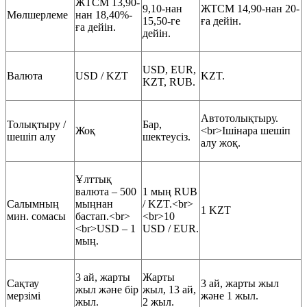
ЖТСМ 13,90-
9,10-нан
ЖТСМ 14,90-нан 20-
Мөлшерлеме
нан 18,40%-
15,50-ге
ға дейін.
ға дейін.
дейін.
USD, EUR,
Валюта
USD / KZT
KZT.
KZT, RUB.
Автотолықтыру.
Толықтыру /
Бар,
Жоқ
<br>Ішінара шешіп
шешіп алу
шектеусіз.
алу жоқ.
Ұлттық
валюта – 500
1 мың RUB
Салымның
мыңнан
/ KZT.<br>
1 KZT
мин. сомасы
бастап.<br>
<br>10
<br>USD – 1
USD / EUR.
мың.
3 ай, жарты
Жарты
Сақтау
3 ай, жарты жыл
жыл және бір
жыл, 13 ай,
мерзімі
және 1 жыл.
жыл.
2 жыл.