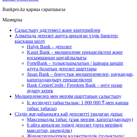
Bankpro.kz қаржы сарапшысы
Мазмұны
Салыстыру әдістемесі және критерийлер
Алматыда депозит ашуға арналған үздік банктер:
қысқаша шолу
Halyk Bank – депозит
Kaspi Bank – мөлшерлеме ерекшеліктері және
қосымшаның ыңғайлылығы
ForteBank – толықтырылатын / ішінара шешіп
алуға болатын депозит шарттары
Jusan Bank – бонустық мөлшерлемелер, науқандар,
капиталдандыру ерекшеліктері
Bank CenterCredit / Freedom Bank – неге назар
аудару керек
Мөлшерлемелер мен мерзім шарттарын салыстыру
Іс жүзіндегі табыстылық: 1 000 000 ₸-мен қанша
табыс табасыз
Сіздің жағдайыңызға қай депозитті таңдаған дұрыс
Максималды табыс (ұзақ мерзім, капиталдандыру)
6 айға арналған тиімді депозит (орта мерзімді
мақсаттар, икемділік)
Жинақтаушы/еркін қолжетімділік (толықтыру/