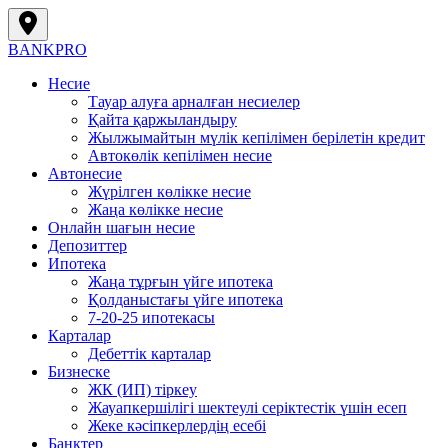
BANK
PRO
Несие
Тауар алуға арналған несиелер
Қайта қаржыландыру
Жылжымайтын мүлік кепілімен берілетін кредит
Автокөлік кепілімен несие
Автонесие
Жүрілген көлікке несие
Жаңа көлікке несие
Онлайн шағын несие
Депозиттер
Ипотека
Жаңа тұрғын үйге ипотека
Қолданыстағы үйге ипотека
7-20-25 ипотекасы
Карталар
Дебеттік карталар
Бизнеске
ЖК (ИП) тіркеу
Жауапкершілігі шектеулі серіктестік үшін есеп
Жеке кәсіпкерлердің есебі
Банктер