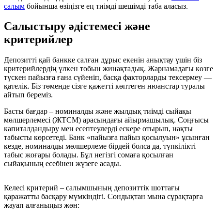
салым
бойынша өзіңізге ең тиімді шешімді таба аласыз.
Салыстыру әдістемесі және
критерийлер
Депозитті қай банкке салған дұрыс екенін анықтау үшін біз
критерийлердің үлкен тобын жинақтадық. Жарнамадағы көзге
түскен пайызға ғана сүйеніп, басқа факторларды тексермеу —
қателік. Біз төменде сізге қажетті көптеген нюанстар туралы
айтып береміз.
Басты бағдар – номиналды және жылдық тиімді сыйақы
мөлшерлемесі (ЖТСМ) арасындағы айырмашылық. Соңғысы
капиталдандыру мен есептеулерді ескере отырып, нақты
табысты көрсетеді. Банк «пайызға пайыз қосылуын» ұсынған
кезде, номиналды мөлшерлеме бірдей болса да, түпкілікті
табыс жоғары болады. Бұл негізгі сомаға қосылған
сыйақының есебінен жүзеге асады.
Келесі критерий – салымшының депозиттік шоттағы
қаражатты басқару мүмкіндігі. Сондықтан мына сұрақтарға
жауап алғаныңыз жөн: