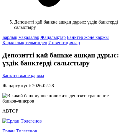
Депозитті қай банкке ашқан дұрыс: үздік банктерді
салыстыру
Барлық мақалалар
Жаңалықтар
Банктер және қаржы
Қаржылық терминдер
Инвестициялар
Депозитті қай банкке ашқан дұрыс:
үздік банктерді салыстыру
Банктер және қаржы
Жаңарту күні: 2026-02-28
АВТОР
Ерлан Төлегенов