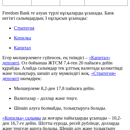
Freedom Bank те алуан түрлі нұсқаларды ұсынады. Банк
негізгі салымдардың 3 нұсқасын ұсынады:
Стратегия
Копилка
Капитал
Егер мөлшерлемеге сүйенсек, ең тиімдісі –
«Капитал»
депозиті
. Ол бойынша ЖТСМ 7,4-тен 20 пайызға дейін
құрайды. Алайда салымдар тек ұлттық валютада қолжетімді
және толықтыру, шешіп алу мүмкіндігі жоқ.
«Стратегия»
депозиті
икемдірек:
Мөлшерлеме 8,2-ден 17,8 пайызға дейін.
Валюталар – доллар және теңге.
Шешіп алуға болмайды, толықтыруға болады.
«Копилка» салымы
да жоғары пайыздарды ұсынады – 10,2-
ден 16,7-ге дейін. Шотты еурода, ресей рублінде, долларда
және теңгеде ашуға болады. Шешіп алу және толықтыру