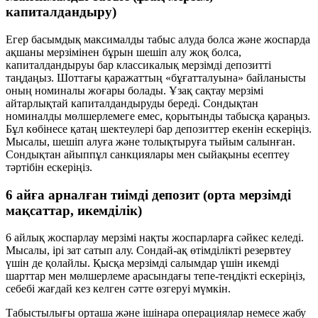
капиталдандыру)
Егер басымдық максималды табыс алуда болса және жоспарда
ақшаны мерзімінен бұрын шешіп алу жоқ болса,
капиталдандыруы бар классикалық мерзімді депозитті
таңдаңыз. Шоттағы қаражаттың «бұғатталуына» байланысты
оның номиналы жоғары болады. Ұзақ сақтау мерзімі
айтарлықтай капиталдандыруды береді. Сондықтан
номиналды мөлшерлемеге емес, қорытынды табысқа қараңыз.
Бұл көбінесе қатаң шектеулері бар депозиттер екенін ескеріңіз.
Мысалы, шешіп алуға және толықтыруға тыйым салынған.
Сондықтан айыппұл санкциялары мен сыйақыны есептеу
тәртібін ескеріңіз.
6 айға арналған тиімді депозит (орта мерзімді
мақсаттар, икемділік)
6 айлық жоспарлау мерзімі нақты жоспарларға сәйкес келеді.
Мысалы, ірі зат сатып алу. Сондай-ақ өтімділікті резервтеу
үшін де қолайлы. Қысқа мерзімді салымдар үшін икемді
шарттар мен мөлшерлеме арасындағы тепе-теңдікті ескеріңіз,
себебі жағдай кез келген сәтте өзгеруі мүмкін.
Табыстылығы орташа және ішінара операциялар немесе жабу