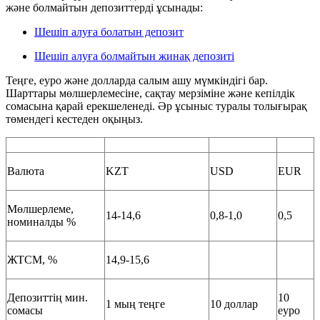
және болмайтын депозиттерді ұсынады:
Шешіп алуға болатын депозит
Шешіп алуға болмайтын жинақ депозиті
Теңге, еуро және долларда салым ашу мүмкіндігі бар.
Шарттары мөлшерлемесіне, сақтау мерзіміне және кепілдік
сомасына қарай ерекшеленеді. Әр ұсыныс туралы толығырақ
төмендегі кестеден оқыңыз.
Валюта
KZT
USD
EUR
Мөлшерлеме,
14-14,6
0,8-1,0
0,5
номиналды %
ЖТСМ, %
14,9-15,6
Депозиттің мин.
10
1 мың теңге
10 доллар
сомасы
еуро