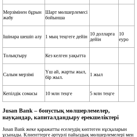
Мерзімінен бұрын
Шарт мөлшерлемесі
жабу
бойынша
10 долларға
10
Ішінара шешіп алу
1 мың теңгеге дейін
дейін
еуро
Толықтыру
Кез келген уақытта
Үш ай, жарты жыл,
Салым мерзімі
1 жыл
бір жыл.
Кепілдік сомасы
10 млн теңге
5 млн теңге
Jusan Bank – бонустық мөлшерлемелер,
науқандар, капиталдандыру ерекшеліктері
Jusan Bank жеке қаражатты еселеудің көптеген нұсқаларын
ұсынады. Клиенттерге әртүрлі пайыздық мөлшерлемелері мен