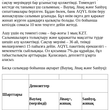
сақтау мерзімдері бар ұсыныстар қолжетімді. Төмендегі
кестеде ең танымал үш салымның – Baytaq, Jinaq және Sanbyq
сипаттамалары берілген. Бұдан бөлек, банк AQYL білім беру
жинақтаушы салымын ұсынады. Бұл өнім оқуға деп қаражат
жинап жүрген адамдарға қызықты болады. Ол бойынша
кепілдік сомасы 10 млн теңгеге дейін жетеді.
Ашу үшін ең төменгі сома – бар-жоғы 1 мың KZT.
Салымшыларға толықтыру және қаражатты мақсатты түрде
шешіп алу қолжетімді. Сақтау мерзімі – 36 ай, тиімді
мөлшерлемесі 15 пайызға дейін. AQYL пакетінің ерекшелігі –
мемлекеттік сыйлықақы. Ол қосымша 7%-ды құрайды, бұл
табыстылықты арттырады. Қаласаңыз, депозитті ұзарта
аласыз.
Басқа салымдар бойынша ақпарат (Baytaq, Jinaq және Sanbyq):
Депозиттер
Шарттары
Baytaq
Jinaq+,
Sanbyq,
(мерзімді)
жинақ
жинақ