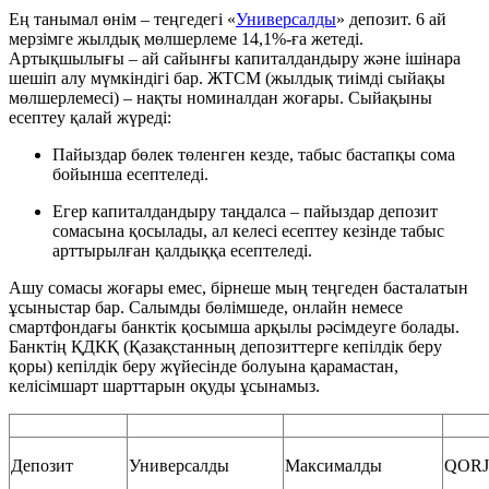
Ең танымал өнім – теңгедегі «
Универсалды
» депозит. 6 ай
мерзімге жылдық мөлшерлеме 14,1%-ға жетеді.
Артықшылығы – ай сайынғы капиталдандыру және ішінара
шешіп алу мүмкіндігі бар. ЖТСМ (жылдық тиімді сыйақы
мөлшерлемесі) – нақты номиналдан жоғары. Сыйақыны
есептеу қалай жүреді:
Пайыздар бөлек төленген кезде, табыс бастапқы сома
бойынша есептеледі.
Егер капиталдандыру таңдалса – пайыздар депозит
сомасына қосылады, ал келесі есептеу кезінде табыс
арттырылған қалдыққа есептеледі.
Ашу сомасы жоғары емес, бірнеше мың теңгеден басталатын
ұсыныстар бар. Салымды бөлімшеде, онлайн немесе
смартфондағы банктік қосымша арқылы рәсімдеуге болады.
Банктің ҚДКҚ (Қазақстанның депозиттерге кепілдік беру
қоры) кепілдік беру жүйесінде болуына қарамастан,
келісімшарт шарттарын оқуды ұсынамыз.
Депозит
Универсалды
Максималды
QORJ