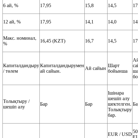
6 ай, %
17,95
15,8
14,5
17
12 ай, %
17,95
14,1
14,0
14
Макс. номинал,
16,45 (KZT)
16,7
14,5
17
%
А
Капиталдандыру
Капиталдандырумен
Шарт
са
Ай сайын
/ төлем
ай сайын.
бойынша
ша
б
Ішінара
шешіп алу
Толықтыру /
Бар
Бар
шектелген.
Ба
шешіп алу
Толықтыру
бар.
50
EUR / USD
E