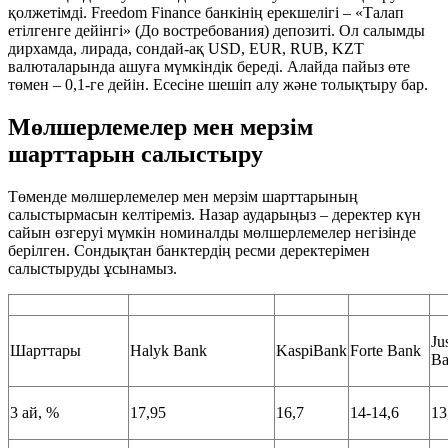
қолжетімді. Freedom Finance банкінің ерекшелігі – «Талап
етілгенге дейінгі» (До востребования) депозиті. Ол салымды
дирхамда, лирада, сондай-ақ USD, EUR, RUB, KZT
валюталарында ашуға мүмкіндік береді. Алайда пайыз өте
төмен – 0,1-ге дейін. Есесіне шешіп алу және толықтыру бар.
Мөлшерлемелер мен мерзім
шарттарын салыстыру
Төменде мөлшерлемелер мен мерзім шарттарының
салыстырмасын келтіреміз. Назар аударыңыз – деректер күн
сайын өзгеруі мүмкін номиналды мөлшерлемелер негізінде
берілген. Сондықтан банктердің ресми деректерімен
салыстыруды ұсынамыз.
Ju
Шарттары
Halyk Bank
KaspiBank
Forte Bank
Ba
3 ай, %
17,95
16,7
14-14,6
13