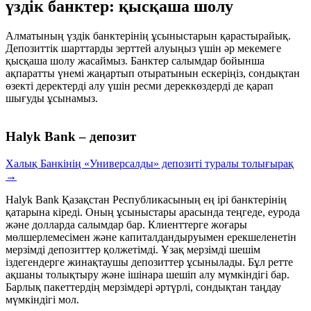
үздік банктер: қысқаша шолу
Алматының үздік банктерінің ұсыныстарын қарастырайық.
Депозиттік шарттарды зерттей алуыңыз үшін әр мекемеге
қысқаша шолу жасаймыз. Банктер салымдар бойынша
ақпаратты үнемі жаңартып отыратынын ескеріңіз, сондықтан
өзекті деректерді алу үшін ресми дереккөздерді де қарап
шығуды ұсынамыз.
Halyk Bank – депозит
Халық Банкінің «Универсалды» депозиті туралы толығырақ
→
Halyk Bank Қазақстан Республикасының ең ірі банктерінің
қатарына кіреді. Оның ұсыныстары арасында теңгеде, еурода
және долларда салымдар бар. Клиенттерге жоғары
мөлшерлемесімен және капиталдандыруымен ерекшеленетін
мерзімді депозиттер қолжетімді. Ұзақ мерзімді шешім
іздегендерге жинақтаушы депозиттер ұсынылады. Бұл ретте
ақшаны толықтыру және ішінара шешіп алу мүмкіндігі бар.
Барлық пакеттердің мерзімдері әртүрлі, сондықтан таңдау
мүмкіндігі мол.