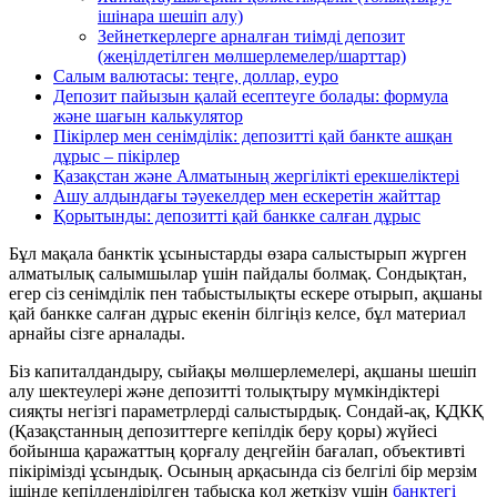
ішінара шешіп алу)
Зейнеткерлерге арналған тиімді депозит
(жеңілдетілген мөлшерлемелер/шарттар)
Салым валютасы: теңге, доллар, еуро
Депозит пайызын қалай есептеуге болады: формула
және шағын калькулятор
Пікірлер мен сенімділік: депозитті қай банкте ашқан
дұрыс – пікірлер
Қазақстан және Алматының жергілікті ерекшеліктері
Ашу алдындағы тәуекелдер мен ескеретін жайттар
Қорытынды: депозитті қай банкке салған дұрыс
Бұл мақала банктік ұсыныстарды өзара салыстырып жүрген
алматылық салымшылар үшін пайдалы болмақ. Сондықтан,
егер сіз сенімділік пен табыстылықты ескере отырып, ақшаны
қай банкке салған дұрыс екенін білгіңіз келсе, бұл материал
арнайы сізге арналады.
Біз капиталдандыру, сыйақы мөлшерлемелері, ақшаны шешіп
алу шектеулері және депозитті толықтыру мүмкіндіктері
сияқты негізгі параметрлерді салыстырдық. Сондай-ақ, ҚДКҚ
(Қазақстанның депозиттерге кепілдік беру қоры) жүйесі
бойынша қаражаттың қорғалу деңгейін бағалап, объективті
пікірімізді ұсындық. Осының арқасында сіз белгілі бір мерзім
ішінде кепілдендірілген табысқа қол жеткізу үшін
банктегі