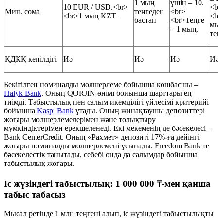
1 мың
үшін – 10.
10 EUR / USD.<br>
<b
Мин. сома
теңгеден
<br>
<br>1 мың KZT.
<b
бастап
<br>Теңге
м
– 1 мың.
те
ҚДКҚ кепілдігі
Иә
Иә
Иә
И
Бекітілген номиналды мөлшерлеме бойынша көшбасшы –
Halyk Bank
. Оның QORJIN өнімі бойынша шарттары ең
тиімді. Табыстылық пен салым икемділігі үйлесімі критерийі
бойынша
Kaspi Bank
ұтады. Оның жинақтаушы депозиттері
жоғары мөлшерлемелерімен және толықтыру
мүмкіндіктерімен ерекшеленеді. Екі мекеменің де бәсекелесі –
Bank CenterCredit. Оның «Рахмет» депозиті 17%-ға дейінгі
жоғары номиналды мөлшерлемені ұсынады. Freedom Bank те
бәсекелестік танытады, себебі онда да салымдар бойынша
табыстылық жоғары.
Іс жүзіндегі табыстылық: 1 000 000 ₸-мен қанша
табыс табасыз
Мысал ретінде 1 млн теңгені алып, іс жүзіндегі табыстылықты