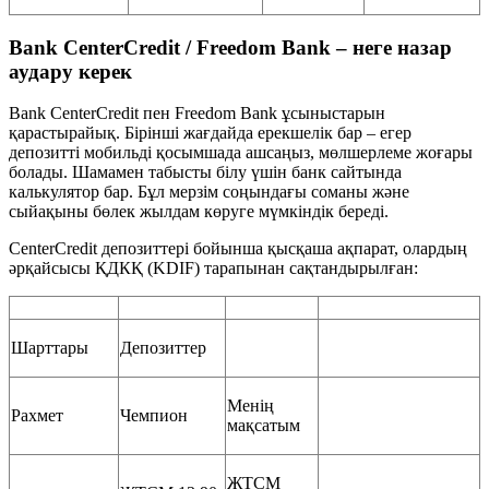
Bank CenterCredit / Freedom Bank – неге назар
аудару керек
Bank CenterCredit пен Freedom Bank ұсыныстарын
қарастырайық. Бірінші жағдайда ерекшелік бар – егер
депозитті мобильді қосымшада ашсаңыз, мөлшерлеме жоғары
болады. Шамамен табысты білу үшін банк сайтында
калькулятор бар. Бұл мерзім соңындағы соманы және
сыйақыны бөлек жылдам көруге мүмкіндік береді.
CenterCredit депозиттері бойынша қысқаша ақпарат, олардың
әрқайсысы ҚДКҚ (KDIF) тарапынан сақтандырылған:
Шарттары
Депозиттер
Менің
Рахмет
Чемпион
мақсатым
ЖТСМ