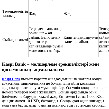
Төмендемейтін
Жоқ
Жоқ
қалдық
Теңгедегі салымдар
Теңге
бойынша – ай
бойын
сайын. Валюталық
Капиталдандырумен
сайын
Сыйақы төлемі
депозиттер –
және ай сайын.
депоз
капиталдандырумен
капи
және онсыз да бар.
және 
Kaspi Bank – мөлшерлеме ерекшеліктері және
қосымшаның ыңғайлылығы
Kaspi Bank
қызмет көрсету жылдамдығының жоғары болуы
арқасында танымалдыққа ие болды. Ыңғайлы қосымша
арқылы депозит ашуға мүмкіндік бар. Ол үшін қолда планшет
немесе телефон болса жеткілікті. Соның арқасында банк
бөлімшесіне барудың қажеті жоқ. Ең төменгі сома 1 000 KZT-
ден (шамамен 10 USD) басталады. Сондықтан ақша жинауды
енді ғана бастасаңыз, банктің ұсыныстары тартымды көрінеді.