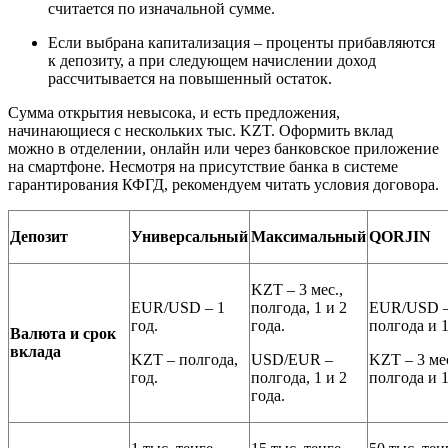
считается по изначальной сумме.
Если выбрана капитализация – проценты прибавляются
к депозиту, а при следующем начислении доход
рассчитывается на повышенный остаток.
Сумма открытия невысока, и есть предложения,
начинающиеся с нескольких тыс. KZT. Оформить вклад
можно в отделении, онлайн или через банковское приложение
на смартфоне. Несмотря на присутствие банка в системе
гарантирования КФГД, рекомендуем читать условия договора.
Депозит
Универсальный
Максимальный
QORJIN
KZT – 3 мес.,
EUR/USD – 1
полгода, 1 и 2
EUR/USD 
год.
года.
полгода и 1
Валюта и срок
вклада
KZT – полгода,
USD/EUR –
KZT – 3 мес
год.
полгода, 1 и 2
полгода и 1
года.