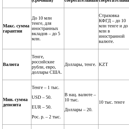
(срочный)
сберегательный
сберегательн
Страховка
До 10 млн
КФГД – до 10
тенге, для
Макс. сумма
млн тенге и до
иностранных
гарантии
млн в
вкладов – до 5
иностранной
млн.
валюте.
Тенге,
российские
Валюта
Доллары, тенге.
KZT
рубли, евро,
доллары США.
Тенге – 1 тыс.
В нац. валюте –
USD – 50.
Мин. сумма
10 тыс.
10 тыс. тенге
депозита
EUR – 50.
Доллары – 20.
Рос. р. – 2 тыс.