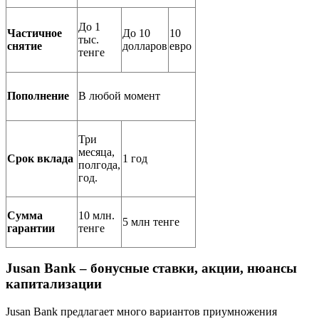
До 1
Частичное
До 10
10
тыс.
снятие
долларов
евро
тенге
Пополнение
В любой момент
Три
месяца,
Срок вклада
1 год
полгода,
год.
Сумма
10 млн.
5 млн тенге
гарантии
тенге
Jusan Bank – бонусные ставки, акции, нюансы
капитализации
Jusan Bank предлагает много вариантов приумножения