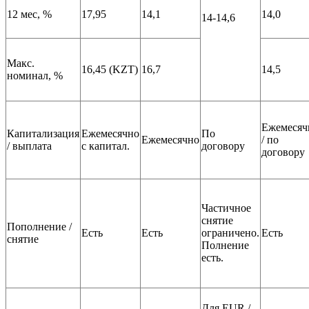
12 мес, %
17,95
14,1
14,0
14-14,6
Макс.
16,45 (KZT)
16,7
14,5
номинал, %
Ежемесяч
Капитализация
Ежемесячно
По
Ежемесячно
/ по
/ выплата
с капитал.
договору
договору
Частичное
снятие
Пополнение /
Есть
Есть
ограничено.
Есть
снятие
Полнение
есть.
Для EUR /