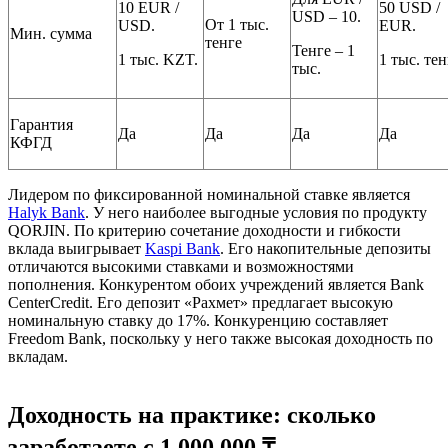
10 EUR /
50 USD /
USD – 10.
От 1 тыс.
USD.
EUR.
Мин. сумма
тенге
Тенге – 1
1 тыс. KZT.
1 тыс. тен
тыс.
Гарантия
Да
Да
Да
Да
КФГД
Лидером по фиксированной номинальной ставке является
Halyk Bank
. У него наиболее выгодные условия по продукту
QORJIN. По критерию сочетание доходности и гибкости
вклада выигрывает
Kaspi Bank
. Его накопительные депозиты
отличаются высокими ставками и возможностями
пополнения. Конкурентом обоих учреждений является Bank
CenterCredit. Его депозит «Рахмет» предлагает высокую
номинальную ставку до 17%. Конкуренцию составляет
Freedom Bank, поскольку у него также высокая доходность по
вкладам.
Доходность на практике: сколько
заработаете с 1 000 000 ₸