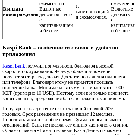
ежемесячно.
ежемесячно
С
Выплата
Валютные
Валютные
капитализацией
вознаграждения
депозиты – есть
депозиты - 
и ежемесячная.
с
с
капитализацией
капитализ
и без нее.
и без нее.
Kaspi Bank – особенности ставок и удобство
приложения
Kaspi Bank
получил популярность благодаря высокой
скорости обслуживания. Через удобное приложение
получится открыть депозит. Достаточно наличия планшета
или телефона. Благодаря этому не придется посещать
отделение банка. Минимальная сумма начинается от 1 000
KZT (примерно 10 USD). Поэтому если вы только начинаете
копить деньги, предложения банка выглядят заманчивыми.
Популярен вклад в тенге с эффективной ставкой 20%
годовых. Срок размещения не превышает 12 месяцев.
Пополнять можно в любое время. Сумма взноса не имеет
ограничений. Банк не предлагает опцию частичного снятия.
Однако с пакета «Накопительный Kaspi Депозит» можно