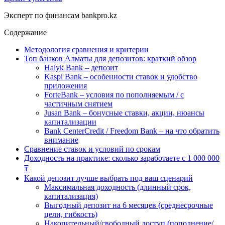
Эксперт по финансам bankpro.kz
Содержание
Методология сравнения и критерии
Топ банков Алматы для депозитов: краткий обзор
Halyk Bank – депозит
Kaspi Bank – особенности ставок и удобство
приложения
ForteBank – условия по пополняемым / с
частичным снятием
Jusan Bank – бонусные ставки, акции, нюансы
капитализации
Bank CenterCredit / Freedom Bank – на что обратить
внимание
Сравнение ставок и условий по срокам
Доходность на практике: сколько заработаете с 1 000 000
₸
Какой депозит лучше выбрать под ваш сценарий
Максимальная доходность (длинный срок,
капитализация)
Выгодный депозит на 6 месяцев (среднесрочные
цели, гибкость)
Накопительный/свободный доступ (пополнение/