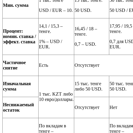
1 тыс. тенге
15 тыс. тенге.
50 тыс. тен
Мин. сумма
USD / EUR – 10.
50 USD.
50 USD / E
14,1 / 15,3 –
17,95 / 19,5
16,45 / 18 –
Процент:
тенге.
тенге.
тенге.
номин. ставка /
1% – USD /
0,7 для USD
эффект. ставка
0,7 – USD.
EUR.
EUR.
Частичное
Есть
Отсутствует
снятие
Изначальная
15 тыс. тенге
50 тыс. тен
сумма
либо 50 USD.
50 USD.
1 тыс. KZT либо
10 евро/доллары.
Неснижаемый
Отсутствует
Нет
остаток
По вкладам в
По вкладам
тенге –
тенге –