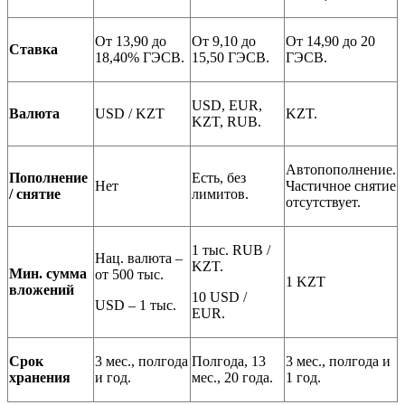
От 13,90 до
От 9,10 до
От 14,90 до 20
Ставка
18,40% ГЭСВ.
15,50 ГЭСВ.
ГЭСВ.
USD, EUR,
Валюта
USD / KZT
KZT.
KZT, RUB.
Автопополнение.
Пополнение
Есть, без
Нет
Частичное снятие
/ снятие
лимитов.
отсутствует.
1 тыс. RUB /
Нац. валюта –
KZT.
Мин. сумма
от 500 тыс.
1 KZT
вложений
10 USD /
USD – 1 тыс.
EUR.
Срок
3 мес., полгода
Полгода, 13
3 мес., полгода и
хранения
и год.
мес., 20 года.
1 год.