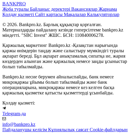
BANK
PRO
Жоба туралы
Байланыс деректері
Вакансиялар
Жарнама
Қолдау қызметі
Сайт картасы
Мақалалар
Калькуляторлар
© 2026. Bankpro.kz. Барлық құқықтар қорғалған.
Материалдарды пайдалану кезінде гиперсілтеме bankpro.kz
міндетті. "SBC Invest" ЖШС. БСН: 110840006278.
Қаржылық маркетинг Bankpro.kz -Қазақстан нарығында
қаржы өнімдерін таңдау және салыстыру мүмкіндігі туралы
ақпарат береді. Бұл ақпарат анықтамалық сипатқа ие, жария
көздерден алынған және қаржылық немесе заңды ұсыныстар
болып табылмайды.
Bankpro.kz несие берумен айналыспайды, банк немесе
микроқаржы ұйымы болып табылмайды және банк
операцияларына, микроқаржы немесе кез келген басқа
қаржылық қызметке қатысты қызметтерді ұсынбайды.
Қолдау қызметі:
Telegram-да
info@bankpro.kz
Пайдаланушы келісім
Құпиялылық саясат
Cookie-файлдарын