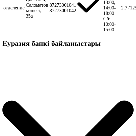
13:00,
Саломатов
87273001041
отделение
14:00-
2.7
(12
көшесі,
87273001042
18:00
35а
Сб:
10:00-
15:00
Еуразия банкі байланыстары