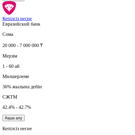
Кепілсіз несие
Евразийский банк
Сома
20 000 - 7 000 000 ₸
Мерзім
1 - 60 ай
Мөлшерлеме
36% жылына дейін
СЖТМ
42.4% - 42.7%
Ақша алу
Кепілсіз несие