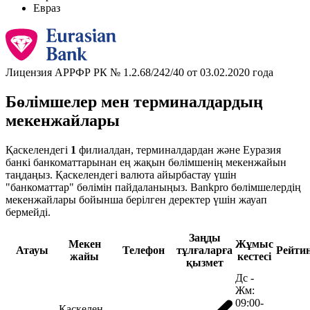
Евраз
Лицензия АРРФР РК № 1.2.68/242/40 от 03.02.2020 года
Бөлімшелер мен терминалдардың
мекенжайлары
Қаскелендегі
1
филиалдан, терминалдардан және Еуразия
банкі банкоматтарынан ең жақын бөлімшенің мекенжайын
таңдаңыз. Қаскелендегі валюта айырбастау үшін
"банкоматтар" бөлімін пайдаланыңыз. Bankpro бөлімшелердің
мекенжайлары бойынша берілген деректер үшін жауап
бермейді.
Заңды
Мекен
Жұмыс
Атауы
Телефон
тұлғаларға
Рейти
жайы
кестесі
қызмет
Дс -
Жм:
09:00-
Қаскелен,