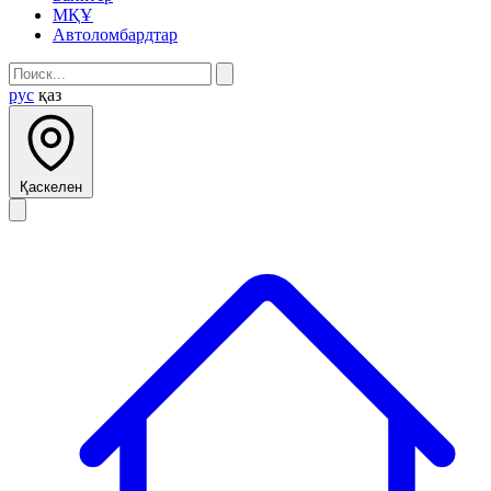
МҚҰ
Автоломбардтар
рус
қаз
Қаскелен