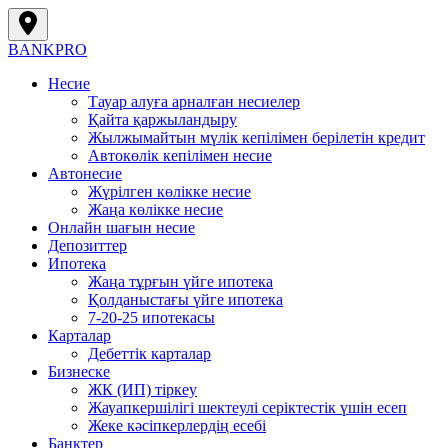
BANK
PRO
Несие
Тауар алуға арналған несиелер
Қайта қаржыландыру
Жылжымайтын мүлік кепілімен берілетін кредит
Автокөлік кепілімен несие
Автонесие
Жүрілген көлікке несие
Жаңа көлікке несие
Онлайн шағын несие
Депозиттер
Ипотека
Жаңа тұрғын үйге ипотека
Қолданыстағы үйге ипотека
7-20-25 ипотекасы
Карталар
Дебеттік карталар
Бизнеске
ЖК (ИП) тіркеу
Жауапкершілігі шектеулі серіктестік үшін есеп
Жеке кәсіпкерлердің есебі
Банктер