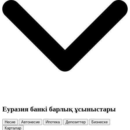
Еуразия банкі барлық ұсыныстары
Несие
Автонесие
Ипотека
Депозиттер
Бизнеске
Карталар