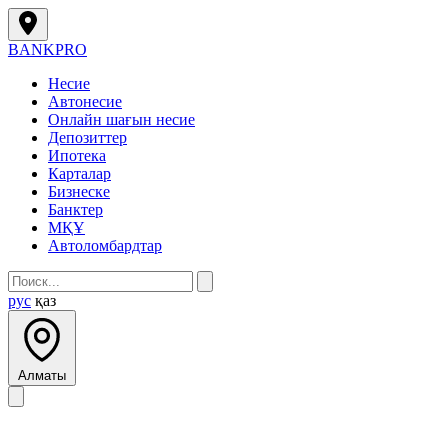
BANK
PRO
Несие
Автонесие
Онлайн шағын несие
Депозиттер
Ипотека
Карталар
Бизнеске
Банктер
МҚҰ
Автоломбардтар
рус
қаз
Алматы