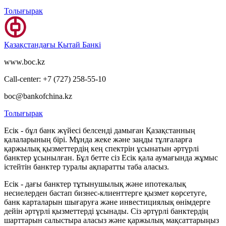
Толығырак
Қазақстандағы Қытай Банкі
www.boc.kz
Call-center: +7 (727) 258-55-10
boc@bankofchina.kz
Толығырак
Есік - бұл банк жүйесі белсенді дамыған Қазақстанның
қалаларының бірі. Мұнда жеке және заңды тұлғаларға
қаржылық қызметтердің кең спектрін ұсынатын әртүрлі
банктер ұсынылған. Бұл бетте сіз Есік қала аумағында жұмыс
істейтін банктер туралы ақпаратты таба аласыз.
Есік - дағы банктер тұтынушылық және ипотекалық
несиелерден бастап бизнес-клиенттерге қызмет көрсетуге,
банк карталарын шығаруға және инвестициялық өнімдерге
дейін әртүрлі қызметтерді ұсынады. Сіз әртүрлі банктердің
шарттарын салыстыра аласыз және қаржылық мақсаттарыңыз