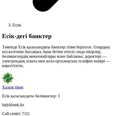
Есик
Есік
-дегі банктер
Төменде Есік қаласындағы банктер тізімі берілген. Олардың
кез келгенін бассаңыз, банк бетіне өтесіз: онда пікірлер,
бөлімшелердің мекенжайлары және байланыс деректері —
электрондық пошта мен колл-орталықтың телефон нөмірі —
көрсетілген.
Халық банк
Есік қаласындағы бөлімшелер: 3
halykbank.kz
Call-center: 7111