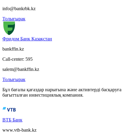
info@bankrbk.kz
Толығырак
Фридом Банк Қазақстан
bankffin.kz
Call-center: 595
salem@bankffin.kz
Толығырак
Бұл бағалы қағаздар нарығына және активтерді басқаруға
бағытталған инвестициялық компания.
ВТБ Банк
www.vtb-bank.kz