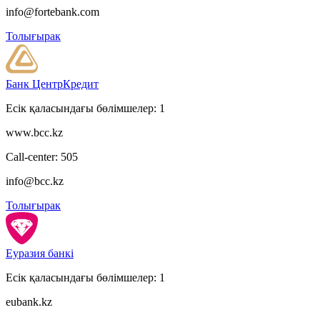
info@fortebank.com
Толығырак
Банк ЦентрКредит
Есік қаласындағы бөлімшелер: 1
www.bcc.kz
Call-center: 505
info@bcc.kz
Толығырак
Еуразия банкі
Есік қаласындағы бөлімшелер: 1
eubank.kz