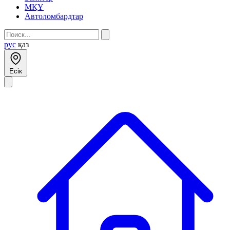
МҚҰ
Автоломбардтар
рус
қаз
Есік