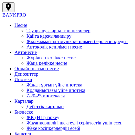
BANK
PRO
Несие
Тауар алуға арналған несиелер
Қайта қаржыландыру
Жылжымайтын мүлік кепілімен берілетін кредит
Автокөлік кепілімен несие
Автонесие
Жүрілген көлікке несие
Жаңа көлікке несие
Онлайн шағын несие
Депозиттер
Ипотека
Жаңа тұрғын үйге ипотека
Қолданыстағы үйге ипотека
7-20-25 ипотекасы
Карталар
Дебеттік карталар
Бизнеске
ЖК (ИП) тіркеу
Жауапкершілігі шектеулі серіктестік үшін есеп
Жеке кәсіпкерлердің есебі
Банктер