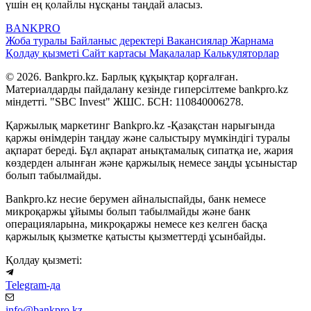
үшін ең қолайлы нұсқаны таңдай аласыз.
BANK
PRO
Жоба туралы
Байланыс деректері
Вакансиялар
Жарнама
Қолдау қызметі
Сайт картасы
Мақалалар
Калькуляторлар
© 2026. Bankpro.kz. Барлық құқықтар қорғалған.
Материалдарды пайдалану кезінде гиперсілтеме bankpro.kz
міндетті. "SBC Invest" ЖШС. БСН: 110840006278.
Қаржылық маркетинг Bankpro.kz -Қазақстан нарығында
қаржы өнімдерін таңдау және салыстыру мүмкіндігі туралы
ақпарат береді. Бұл ақпарат анықтамалық сипатқа ие, жария
көздерден алынған және қаржылық немесе заңды ұсыныстар
болып табылмайды.
Bankpro.kz несие берумен айналыспайды, банк немесе
микроқаржы ұйымы болып табылмайды және банк
операцияларына, микроқаржы немесе кез келген басқа
қаржылық қызметке қатысты қызметтерді ұсынбайды.
Қолдау қызметі:
Telegram-да
info@bankpro.kz