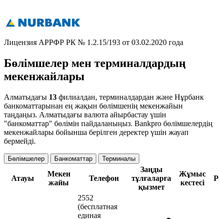
Лицензия АРРФР РК № 1.2.15/193 от 03.02.2020 года
Бөлімшелер мен терминалдардың
мекенжайлары
Алматыдағы
13
филиалдан, терминалдардан және Нұрбанк
банкоматтарынан ең жақын бөлімшенің мекенжайын
таңдаңыз. Алматыдағы валюта айырбастау үшін
"банкоматтар" бөлімін пайдаланыңыз. Bankpro бөлімшелердің
мекенжайлары бойынша берілген деректер үшін жауап
бермейді.
Бөлімшелер
Банкоматтар
Терминалы
Заңды
Мекен
Жұмыс
Атауы
Телефон
тұлғаларға
Р
жайы
кестесі
қызмет
2552
(бесплатная
единая