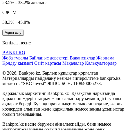
23.5% - 38.2% жылына
СЖТМ
38.3% - 45.8%
Ақша алу
Кепілсіз несие
BANK
PRO
Жоба туралы
Байланыс деректері
Вакансиялар
Жарнама
Қолдау қызметі
Сайт картасы
Мақалалар
Калькуляторлар
© 2026. Bankpro.kz. Барлық құқықтар қорғалған.
Материалдарды пайдалану кезінде гиперсілтеме bankpro.kz
міндетті. "SBC Invest" ЖШС. БСН: 110840006278.
Қаржылық маркетинг Bankpro.kz -Қазақстан нарығында
қаржы өнімдерін таңдау және салыстыру мүмкіндігі туралы
ақпарат береді. Бұл ақпарат анықтамалық сипатқа ие, жария
көздерден алынған және қаржылық немесе заңды ұсыныстар
болып табылмайды.
Bankpro.kz несие берумен айналыспайды, банк немесе
микроқаржы ұйымы болып табылмайды және банк