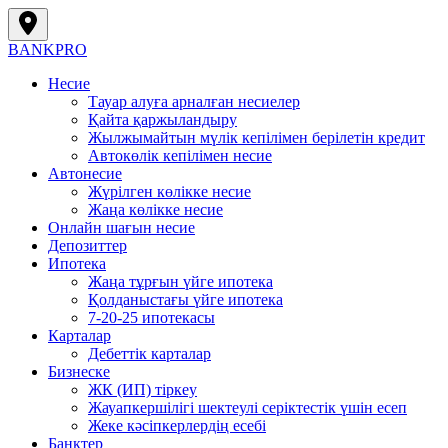
BANK
PRO
Несие
Тауар алуға арналған несиелер
Қайта қаржыландыру
Жылжымайтын мүлік кепілімен берілетін кредит
Автокөлік кепілімен несие
Автонесие
Жүрілген көлікке несие
Жаңа көлікке несие
Онлайн шағын несие
Депозиттер
Ипотека
Жаңа тұрғын үйге ипотека
Қолданыстағы үйге ипотека
7-20-25 ипотекасы
Карталар
Дебеттік карталар
Бизнеске
ЖК (ИП) тіркеу
Жауапкершілігі шектеулі серіктестік үшін есеп
Жеке кәсіпкерлердің есебі
Банктер