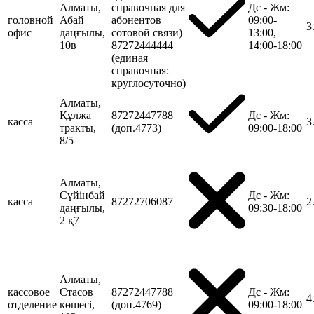
Алматы,
справочная для
Дс - Жм:
головной
Абай
абонентов
09:00-
3
офис
даңғылы,
сотовой связи)
13:00,
10в
87272444444
14:00-18:00
(единая
справочная:
круглосуточно)
Алматы,
Құлжа
87272447788
Дс - Жм:
касса
3
тракты,
(доп.4773)
09:00-18:00
8/5
Алматы,
Сүйінбай
Дс - Жм:
касса
87272706087
2
даңғылы,
09:30-18:00
2 қ7
Алматы,
кассовое
Стасов
87272447788
Дс - Жм:
4
отделение
көшесі,
(доп.4769)
09:00-18:00