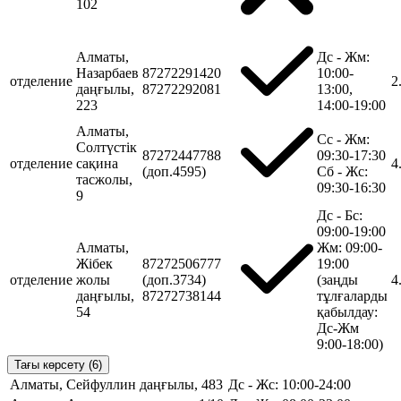
102
Алматы,
Дс - Жм:
Назарбаев
87272291420
10:00-
отделение
2
даңғылы,
87272292081
13:00,
223
14:00-19:00
Алматы,
Сс - Жм:
Солтүстік
87272447788
09:30-17:30
отделение
сақина
4
(доп.4595)
Сб - Жс:
тасжолы,
09:30-16:30
9
Дс - Бс:
09:00-19:00
Алматы,
Жм: 09:00-
Жібек
87272506777
19:00
отделение
жолы
(доп.3734)
(заңды
4
даңғылы,
87272738144
тұлғаларды
54
қабылдау:
Дс-Жм
9:00-18:00)
Тағы көрсету (6)
Алматы, Сейфуллин даңғылы, 483
Дс - Жс: 10:00-24:00