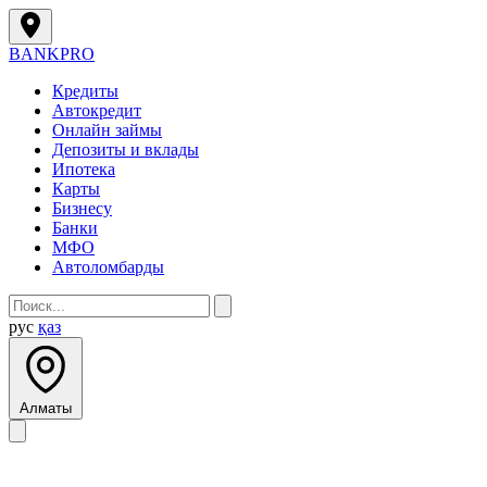
BANK
PRO
Кредиты
Автокредит
Онлайн займы
Депозиты и вклады
Ипотека
Карты
Бизнесу
Банки
МФО
Автоломбарды
рус
қаз
Алматы