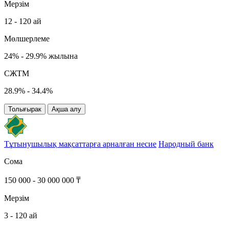
Мерзім
12 - 120 ай
Мөлшерлеме
24% - 29.9% жылына
СЖТМ
28.9% - 34.4%
Толығырак
Ақша алу
Тұтынушылық мақсаттарға арналған несие
Народный банк
Сома
150 000 - 30 000 000 ₸
Мерзім
3 - 120 ай