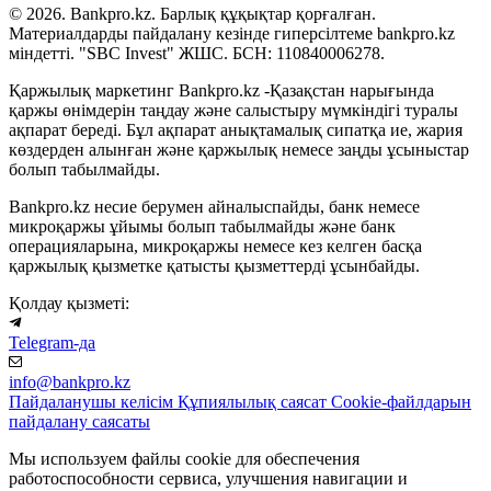
© 2026. Bankpro.kz. Барлық құқықтар қорғалған.
Материалдарды пайдалану кезінде гиперсілтеме bankpro.kz
міндетті. "SBC Invest" ЖШС. БСН: 110840006278.
Қаржылық маркетинг Bankpro.kz -Қазақстан нарығында
қаржы өнімдерін таңдау және салыстыру мүмкіндігі туралы
ақпарат береді. Бұл ақпарат анықтамалық сипатқа ие, жария
көздерден алынған және қаржылық немесе заңды ұсыныстар
болып табылмайды.
Bankpro.kz несие берумен айналыспайды, банк немесе
микроқаржы ұйымы болып табылмайды және банк
операцияларына, микроқаржы немесе кез келген басқа
қаржылық қызметке қатысты қызметтерді ұсынбайды.
Қолдау қызметі:
Telegram-да
info@bankpro.kz
Пайдаланушы келісім
Құпиялылық саясат
Cookie-файлдарын
пайдалану саясаты
Мы используем файлы cookie для обеспечения
работоспособности сервиса, улучшения навигации и