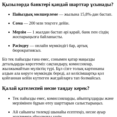
Қызылорда банктері қандай шарттар ұсынады?
Пайыздық мөлшерлеме
— жылына 15,8%-дан бастап.
Сома
— 200 млн теңгеге дейін.
Мерзім
— 1 жылдан бастап әрі қарай, банк пен сіздің
жоспарыңызға байланысты.
Рәсімдеу
— онлайн мүмкіндігі бар, артық
бюрократиясыз.
Біз тек пайызды ғана емес, сонымен қатар маңызды
детальдарды көрсетеміз: сақтандыру, комиссиялар,
жылжымайтын мүліктің түрі. Бұл сізге толық картинаны
алдын ала көруге мүмкіндік береді, ал келісімшартқа қол
қойғаннан кейін күтпеген жағдайларға тап болмайсыз.
Қалай қателеспей несие таңдау керек?
Тек пайызды емес, комиссияларды, айыппұлдарды және
мерзімінен бұрын өтеу шарттарын салыстырыңыз.
Ай сайынғы төлемді шынайы есептеңіз, несие ауыр
жүктемеге айналмауы үшін.