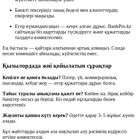
Банкті тексеріңіз: оның беделі мен клиенттердің
пікірлері маңызды.
Егер күмәндансаңыз — кеңес алған дұрыс. BankPro.kz
сайтында біз шарттарды түсіндіруге және құжаттарды
талдауға көмектесеміз.
Ең бастысы — қайтара алатыннан артық алмаңыз. Сонда
несие көмекшіге айналады, күйзелістің емес.
Қызылордада жиі қойылатын сұрақтар
Кепілге не қоюға болады?
Пәтер, үй, коммерциялық
нысандар, кейде жер — егер құжаттары дұрыс болса.
Табыс туралы анықтама қажет пе?
Көбіне иә, бірақ кейбір
банктер онсыз да береді. Біз ондай нұсқаларды бөлек
көрсетеміз.
Жауапты қанша күту керек?
Әдетте қарау 3–5 жұмыс күнін
алады.
Бұл жайттарды алдын ала нақтылап алу рәсімнің кідіріссіз
өтуіне көмектеседі.