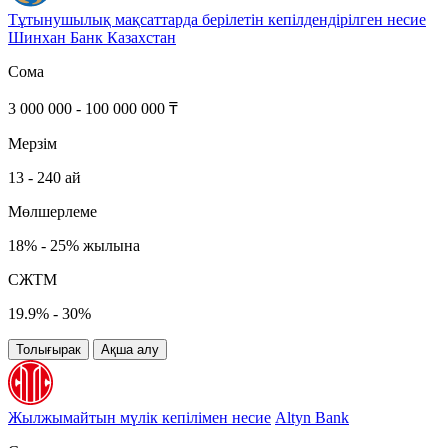
Тұтынушылық мақсаттарда берілетін кепілдендірілген несие
Шинхан Банк Казахстан
Сома
3 000 000 - 100 000 000 ₸
Мерзім
13 - 240 ай
Мөлшерлеме
18% - 25% жылына
СЖТМ
19.9% - 30%
Толығырак
Ақша алу
Жылжымайтын мүлік кепілімен несие
Altyn Bank