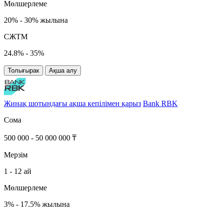
Мөлшерлеме
20% - 30% жылына
СЖТМ
24.8% - 35%
Толығырак
Ақша алу
Жинақ шотындағы ақша кепілімен қарыз
Bank RBK
Сома
500 000 - 50 000 000 ₸
Мерзім
1 - 12 ай
Мөлшерлеме
3% - 17.5% жылына