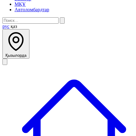
МҚҰ
Автоломбардтар
рус
қаз
Қызылорда