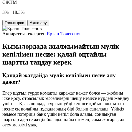
СЖТМ
3% - 18.3%
Толығырак
Ақша алу
Ақпаратты тексерген
Ерлан Төлегенов
Қызылордада жылжымайтын мүлік
кепілімен несие: қалай оңтайлы
шартты таңдау керек
Қандай жағдайда мүлік кепілімен несие алу
қажет?
Егер шұғыл түрде қомақты қаражат қажет болса — жобаны
іске қосу, отбасылық мәселелерді шешу немесе күрделі жөндеу
үшін — Қызылордада тұрғын үйді кепілге қойып алынатын
несие ең қолайлы нұсқалардың бірі болып саналады. Үйіңіз
немесе пәтеріңіз банк үшін кепіл бола алады, сондықтан
шарттар әдетте жеңіл болады: пайыз төмен, сома жоғары, ал
өтеу мерзімі ұзақ.