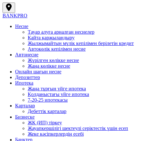
BANK
PRO
Несие
Тауар алуға арналған несиелер
Қайта қаржыландыру
Жылжымайтын мүлік кепілімен берілетін кредит
Автокөлік кепілімен несие
Автонесие
Жүрілген көлікке несие
Жаңа көлікке несие
Онлайн шағын несие
Депозиттер
Ипотека
Жаңа тұрғын үйге ипотека
Қолданыстағы үйге ипотека
7-20-25 ипотекасы
Карталар
Дебеттік карталар
Бизнеске
ЖК (ИП) тіркеу
Жауапкершілігі шектеулі серіктестік үшін есеп
Жеке кәсіпкерлердің есебі
Банктер