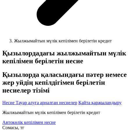
Жылжымайтын мүлік кепілімен берілетін кредит
Қызылордадағы жылжымайтын мүлік
кепілімен берілетін несие
Қызылорда қаласындағы пәтер немесе
жер уйдің кепілдігімен берілетін
несиелер тізімі
Несие
Тауар алуға арналған несиелер
Қайта қаржыландыру
Жылжымайтын мүлік кепілімен берілетін кредит
Автокөлік кепілімен несие
Cомасы, тг