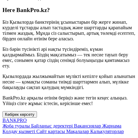
Неге BankPro.kz?
Біз Қызылорда банктерінің ұсыныстарын бір жерге жинап,
күрделі тұстарды алып тастадық және шарттарды қарапайым
тілмен жаздық. Мұнда сіз салыстырып, артық төлемді есептеп,
бірден онлайн өтінім бере аласыз.
Біз бәрін түсінікті әрі нақты түсіндіреміз, күмән
қалдырмаймыз. Біздің мақсатымыз — тек несие тауып беру
емес, сонымен қатар сіздің сенімді болуыңызды қамтамасыз
ету.
Қызылордада жылжымайтын мүлікті кепілге қойып алынатын
несие — қомақты соманы тиімді шарттармен алып, мүлікке
бақылауды сақтап қалудың мүмкіндігі.
BankPro.kz арқылы өтінім беріңіз және тегін кеңес алыңыз.
Үйіңіз сізге жұмыс істесін, керісінше емес!
Көбірек көрсету
BANK
PRO
Жоба туралы
Байланыс деректері
Вакансиялар
Жарнама
Қолдау қызметі
Сайт картасы
Мақалалар
Калькуляторлар