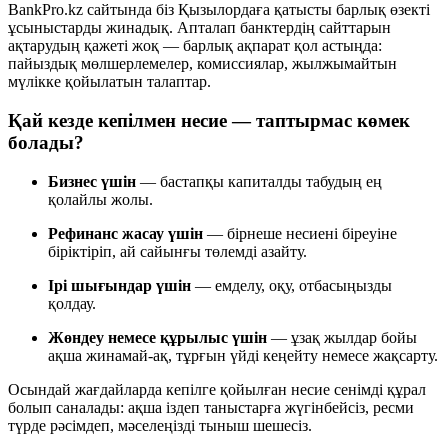
BankPro.kz сайтында біз Қызылордаға қатысты барлық өзекті
ұсыныстарды жинадық. Апталап банктердің сайттарын
ақтарудың қажеті жоқ — барлық ақпарат қол астыңда:
пайыздық мөлшерлемелер, комиссиялар, жылжымайтын
мүлікке қойылатын талаптар.
Қай кезде кепілмен несие — таптырмас көмек
болады?
Бизнес үшін
— бастапқы капиталды табудың ең
қолайлы жолы.
Рефинанс жасау үшін
— бірнеше несиені біреуіне
біріктіріп, ай сайынғы төлемді азайту.
Ірі шығындар үшін
— емделу, оқу, отбасыңызды
қолдау.
Жөндеу немесе құрылыс үшін
— ұзақ жылдар бойы
ақша жинамай-ақ, тұрғын үйді кеңейту немесе жақсарту.
Осындай жағдайларда кепілге қойылған несие сенімді құрал
болып саналады: ақша іздеп таныстарға жүгінбейсіз, ресми
түрде рәсімдеп, мәселеңізді тыныш шешесіз.