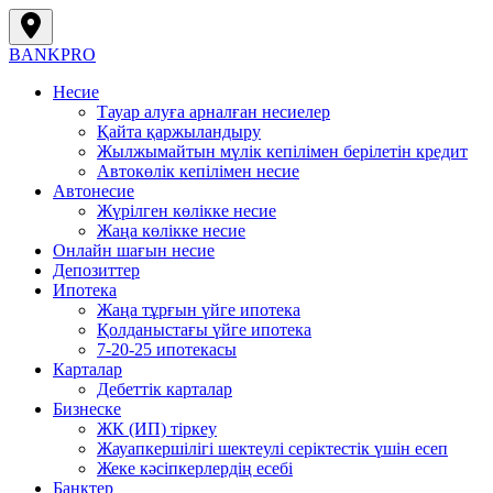
BANK
PRO
Несие
Тауар алуға арналған несиелер
Қайта қаржыландыру
Жылжымайтын мүлік кепілімен берілетін кредит
Автокөлік кепілімен несие
Автонесие
Жүрілген көлікке несие
Жаңа көлікке несие
Онлайн шағын несие
Депозиттер
Ипотека
Жаңа тұрғын үйге ипотека
Қолданыстағы үйге ипотека
7-20-25 ипотекасы
Карталар
Дебеттік карталар
Бизнеске
ЖК (ИП) тіркеу
Жауапкершілігі шектеулі серіктестік үшін есеп
Жеке кәсіпкерлердің есебі
Банктер