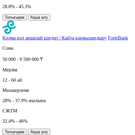
28.8% - 45.3%
Толығырак
Ақша алу
Қолма қол ақшалай кредит / Қайта қаржыландыру
ForteBank
Сома
50 000 - 9 500 000 ₸
Мерзім
12 - 60 ай
Мөлшерлеме
28% - 37.9% жылына
СЖТМ
32.4% - 46%
Толығырак
Ақша алу