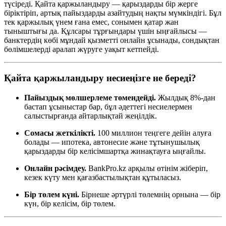
түсіреді. Қайта қаржыландыру — қарыздарды бір жерге
біріктіріп, артық пайыздарды азайтудың нақты мүмкіндігі. Бұл
тек қаржылық үнем ғана емес, сонымен қатар жан
тыныштығы да. Құлсары тұрғындары үшін ыңғайлысы —
банктердің көбі мұндай қызметті онлайн ұсынады, сондықтан
бөлімшелерді аралап жүруге уақыт кетпейді.
Қайта қаржыландыру несиеңізге не береді?
Пайыздық мөлшерлеме төмендейді.
Жылдық 8%-дан
бастап ұсыныстар бар, бұл әдеттегі несиелермен
салыстырғанда айтарлықтай жеңілдік.
Сомасы жеткілікті.
100 миллион теңгеге дейін алуға
болады — ипотека, автонесие және тұтынушылық
қарыздарды бір келісімшартқа жинақтауға ыңғайлы.
Онлайн рәсімдеу.
BankPro.kz арқылы өтінім жіберіп,
кезек күту мен қағазбастылықтан құтыласыз.
Бір төлем күні.
Бірнеше әртүрлі төлемнің орнына — бір
күн, бір келісім, бір төлем.