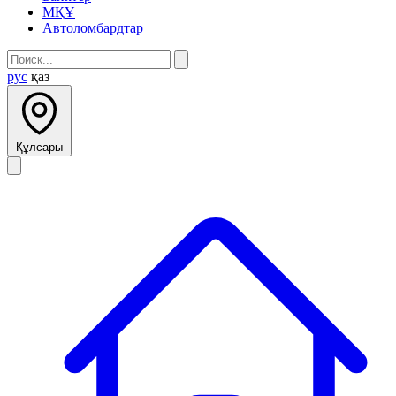
МҚҰ
Автоломбардтар
рус
қаз
Құлсары