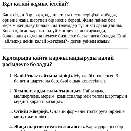
Бұл қалай жұмыс істейді?
Банк сіздің барлық қолданыстағы несиелеріңізді жабады,
орнына жаңа шартпен бір несие береді. Жаңа пайыз бен
мерзім жеңілдеу болады, ал төлемдер түсінікті әрі ыңғайлы.
Босап қалған қаражатты үй жөндеуге, денсаулыққа,
балалардың оқуына немесе бизнеске бағыттауға болады. Енді
«айлыққа дейін қалай жеткізем?» деген уайым азаяды.
Құлсарыда қайта қаржыландыруды қалай
рәсімдеуге болады?
BankPro.kz сайтына кіріңіз.
Мұнда біз тексерген 9
банктің шарттары бар, бәрі ашық көрсетілген.
Ұсыныстарды салыстырыңыз.
Пайыздық
мөлшерлеме, мерзім, комиссиялар мен төлем шарттарын
мұқият қарап шығыңыз.
Өтінім жіберіңіз.
Онлайн форманы толтыруға бірнеше
минут жеткілікті.
Жаңа шартпен келісім жасайсыз.
Қарыздарыңыз бір