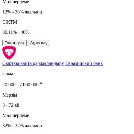
Мөлшерлеме
12% - 38% жылына
СЖТМ
30.11% - 46%
Толығырак
Ақша алу
Сыртқы қайта қаржыландыру
Евразийский банк
Сома
20 000 - 7 000 000 ₸
Мерзім
3 - 72 ай
Мөлшерлеме
32% - 32% жылына