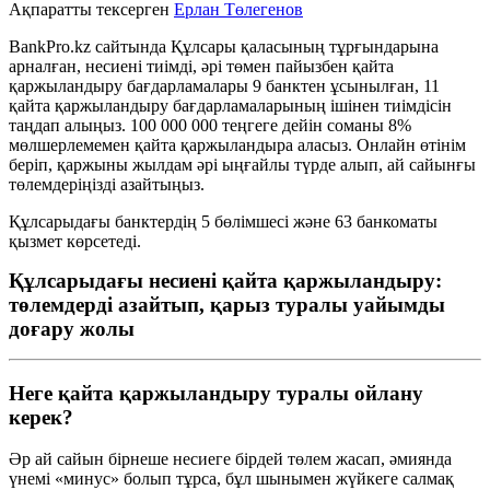
Ақпаратты тексерген
Ерлан Төлегенов
BankPro.kz сайтында Құлсары қаласының тұрғындары
на
арналған
, несие
ні
тиімді, әрі төмен пайызбен қайта
қаржыландыру
бағдарламалары
9
банктен ұсынылған,
11
қайта қаржыландыру бағдарламаларының ішінен тиімдісін
таңдап алыңыз
.
100 000 000 теңгеге дейін соманы 8%
мөлшерлемемен қайта қаржыландыра аласыз. Онлайн өтінім
беріп, қаржыны жылдам әрі ыңғайлы түрде алып, ай сайынғы
төлемдеріңізді азайтыңыз.
Құлсарыдағы банктердің 5 бөлімшесі және 63 банкоматы
қызмет көрсетеді.
Құлсарыдағы несиені қайта қаржыландыру:
төлемдерді азайтып, қарыз туралы уайымды
доғару жолы
Неге қайта қаржыландыру туралы ойлану
керек?
Әр ай сайын бірнеше несиеге бірдей төлем жасап, әмиянда
үнемі «минус» болып тұрса, бұл шынымен жүйкеге салмақ