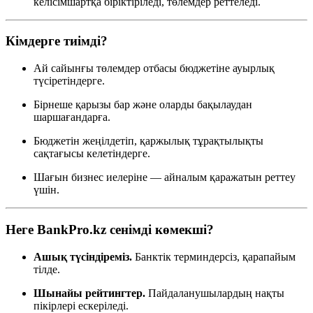
келісімшартқа біріктіріледі, төлемдер реттеледі.
Кімдерге тиімді?
Ай сайынғы төлемдер отбасы бюджетіне ауырлық
түсіретіндерге.
Бірнеше қарызы бар және оларды бақылаудан
шаршағандарға.
Бюджетін жеңілдетіп, қаржылық тұрақтылықты
сақтағысы келетіндерге.
Шағын бизнес иелеріне — айналым қаражатын реттеу
үшін.
Неге BankPro.kz сенімді көмекші?
Ашық түсіндіреміз.
Банктік терминдерсіз, қарапайым
тілде.
Шынайы рейтингтер.
Пайдаланушылардың нақты
пікірлері ескеріледі.