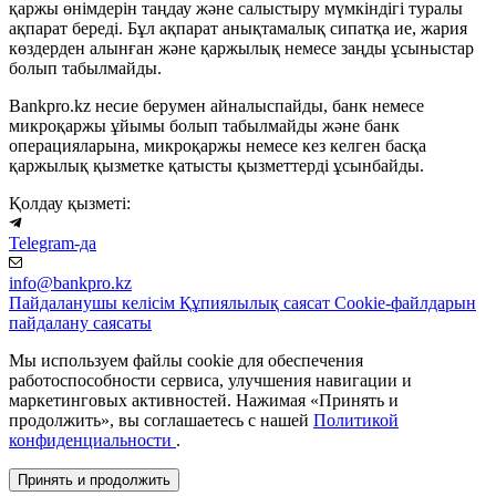
қаржы өнімдерін таңдау және салыстыру мүмкіндігі туралы
ақпарат береді. Бұл ақпарат анықтамалық сипатқа ие, жария
көздерден алынған және қаржылық немесе заңды ұсыныстар
болып табылмайды.
Bankpro.kz несие берумен айналыспайды, банк немесе
микроқаржы ұйымы болып табылмайды және банк
операцияларына, микроқаржы немесе кез келген басқа
қаржылық қызметке қатысты қызметтерді ұсынбайды.
Қолдау қызметі:
Telegram-да
info@bankpro.kz
Пайдаланушы келісім
Құпиялылық саясат
Cookie-файлдарын
пайдалану саясаты
Мы используем файлы cookie для обеспечения
работоспособности сервиса, улучшения навигации и
маркетинговых активностей. Нажимая «Принять и
продолжить», вы соглашаетесь с нашей
Политикой
конфиденциальности
.
Принять и продолжить