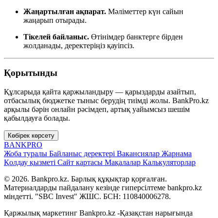
Жаңартылған ақпарат.
Мәліметтер күн сайын
жаңарып отырады.
Тікелей байланыс.
Өтінімдер банктерге бірден
жолданады, деректеріңіз қауіпсіз.
Қорытынды
Құлсарыда қайта қаржыландыру — қарыздарды азайтып,
отбасылық бюджетке тыныс берудің тиімді жолы. BankPro.kz
арқылы бәрін онлайн рәсімдеп, артық уайымсыз шешім
қабылдауға болады.
Көбірек көрсету
BANK
PRO
Жоба туралы
Байланыс деректері
Вакансиялар
Жарнама
Қолдау қызметі
Сайт картасы
Мақалалар
Калькуляторлар
© 2026. Bankpro.kz. Барлық құқықтар қорғалған.
Материалдарды пайдалану кезінде гиперсілтеме bankpro.kz
міндетті. "SBC Invest" ЖШС. БСН: 110840006278.
Қаржылық маркетинг Bankpro.kz -Қазақстан нарығында