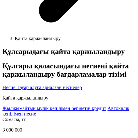
Қайта қаржыландыру
Құлсарыдағы қайта қаржыландыру
Құлсары қаласындағы несиені қайта
қаржыландыру бағдарламалар тізімі
Несие
Тауар алуға арналған несиелер
Қайта қаржыландыру
Жылжымайтын мүлік кепілімен берілетін кредит
Автокөлік
кепілімен несие
Cомасы, тг
3 000 000