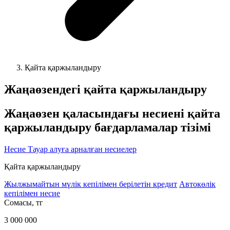
Қайта қаржыландыру
Жаңаөзендегі қайта қаржыландыру
Жаңаөзен қаласындағы несиені қайта
қаржыландыру бағдарламалар тізімі
Несие
Тауар алуға арналған несиелер
Қайта қаржыландыру
Жылжымайтын мүлік кепілімен берілетін кредит
Автокөлік
кепілімен несие
Cомасы, тг
3 000 000