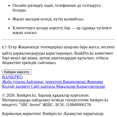
Онлайн рәсімдеу оңай, телефоннан да толтыруға
болады.
Жауап жылдам келеді, күтіп қалмайсыз.
Клиенттерге қолдау көрсету бар — әр сұраққа түсінікті
жауап аласыз.
👉 Егер Жаңаөзенде төлемдеріңіз ауырлап бара жатса, несиені
қайта қаржыландыруды қарастырыңыз. BankPro.kz көмегімен
бәрі жеңіл әрі ашық: артық шығындардан құтылып, отбасы
бюджетіне еркіндік сыйлаңыз.
Көбірек көрсету
BANK
PRO
Жоба туралы
Байланыс деректері
Вакансиялар
Жарнама
Қолдау қызметі
Сайт картасы
Мақалалар
Калькуляторлар
© 2026. Bankpro.kz. Барлық құқықтар қорғалған.
Материалдарды пайдалану кезінде гиперсілтеме bankpro.kz
міндетті. "SBC Invest" ЖШС. БСН: 110840006278.
Қаржылық маркетинг Bankpro.kz -Қазақстан нарығында