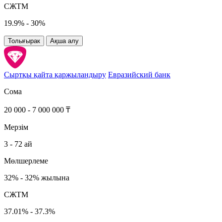
СЖТМ
19.9% - 30%
Толығырак
Ақша алу
Сыртқы қайта қаржыландыру
Евразийский банк
Сома
20 000 - 7 000 000 ₸
Мерзім
3 - 72 ай
Мөлшерлеме
32% - 32% жылына
СЖТМ
37.01% - 37.3%