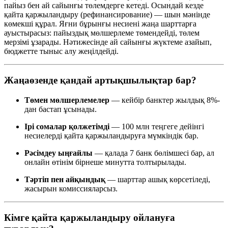
пайыз бен ай сайынғы төлемдерге кетеді. Осындай кезде
қайта қаржыландыру (рефинансирование) — шын мәнінде
көмекші құрал. Яғни бұрынғы несиені жаңа шарттарға
ауыстырасыз: пайыздық мөлшерлеме төмендейді, төлем
мерзімі ұзарады. Нәтижесінде ай сайынғы жүктеме азайып,
бюджетте тыныс алу жеңілдейді.
Жаңаөзенде қандай артықшылықтар бар?
Төмен мөлшерлемелер
— кейбір банктер жылдық 8%-
дан бастап ұсынады.
Ірі сомалар қолжетімді
— 100 млн теңгеге дейінгі
несиелерді қайта қаржыландыруға мүмкіндік бар.
Рәсімдеу ыңғайлы
— қалада 7 банк бөлімшесі бар, ал
онлайн өтінім бірнеше минутта толтырылады.
Тәртіп пен айқындық
— шарттар ашық көрсетіледі,
жасырын комиссияларсыз.
Кімге қайта қаржыландыру ойлануға