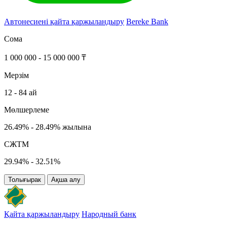
Автонесиені қайта қаржыландыру
Bereke Bank
Сома
1 000 000 - 15 000 000 ₸
Мерзім
12 - 84 ай
Мөлшерлеме
26.49% - 28.49% жылына
СЖТМ
29.94% - 32.51%
Толығырак
Ақша алу
Қайта қаржыландыру
Народный банк