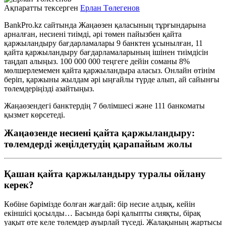
Ақпаратты тексерген
Ерлан Төлегенов
BankPro.kz сайтында Жаңаөзен қаласының тұрғындары
на
арналған
, несие
ні
тиімді, әрі төмен пайызбен қайта
қаржыландыру
бағдарламалары
9
банктен ұсынылған,
11
қайта қаржыландыру бағдарламаларының ішінен тиімдісін
таңдап алыңыз
.
100 000 000 теңгеге дейін соманы 8%
мөлшерлемемен қайта қаржыландыра аласыз. Онлайн өтінім
беріп, қаржыны жылдам әрі ыңғайлы түрде алып, ай сайынғы
төлемдеріңізді азайтыңыз.
Жаңаөзендегі банктердің 7 бөлімшесі және 111 банкоматы
қызмет көрсетеді.
Жаңаөзенде несиені қайта қаржыландыру:
төлемдерді жеңілдетудің қарапайым жолы
Қашан қайта қаржыландыру туралы ойлану
керек?
Көбіне бәрімізде болған жағдай: бір несие алдық, кейін
екіншісі қосылды… Басында бәрі қалыпты сияқты, бірақ
уақыт өте келе төлемдер ауырлай түседі. Жалақының жартысы