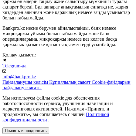
қаржы өнімдерін таңдау және салыстыру мүмкіндігі туралы
ақпарат береді. Бұл ақпарат анықтамалық сипатқа ие, жария
көздерден алынған және қаржылық немесе заңды ұсыныстар
болып табылмайды.
Bankpro.kz несие берумен айналыспайды, банк немесе
микроқаржы ұйымы болып табылмайды және банк
операцияларына, микроқаржы немесе кез келген басқа
қаржылық қызметке қатысты қызметтерді ұсынбайды.
Қолдау қызметі:
Telegram-да
info@bankpro.kz
Пайдаланушы келісім
Құпиялылық саясат
Cookie-файлдарын
пайдалану саясаты
Мы используем файлы cookie для обеспечения
работоспособности сервиса, улучшения навигации и
маркетинговых активностей. Нажимая «Принять и
продолжить», вы соглашаетесь с нашей
Политикой
конфиденциальности
.
Принять и продолжить