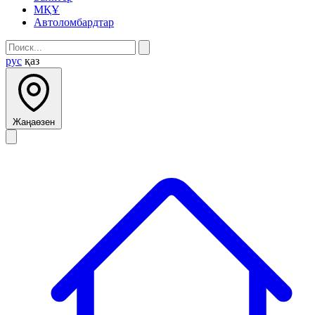
МҚҰ
Автоломбардтар
рус
қаз
Жаңаөзен