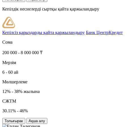
Кепілдік несиелерді сыртқы қайта қаржыландыру
Кепілсіз қарыздарды қайта қаржыландыру
Банк ЦентрКредит
Сома
200 000 - 8 000 000 ₸
Мерзім
6 - 60 ай
Мөлшерлеме
12% - 38% жылына
СЖТМ
30.11% - 46%
Толығырак
Ақша алу