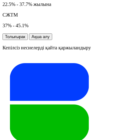
22.5% - 37.7% жылына
СЖТМ
37% - 45.1%
Толығырак
Ақша алу
Кепілсіз несиелерді қайта қаржыландыру