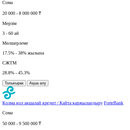
Сома
20 000 - 8 000 000 ₸
Мерзім
3 - 60 ай
Мөлшерлеме
17.5% - 38% жылына
СЖТМ
28.8% - 45.3%
Толығырак
Ақша алу
Қолма қол ақшалай кредит / Қайта қаржыландыру
ForteBank
Сома
50 000 - 9 500 000 ₸