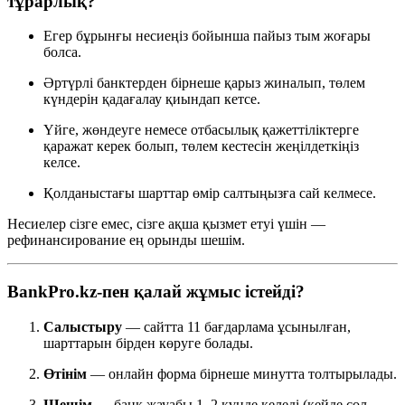
тұрарлық?
Егер бұрынғы несиеңіз бойынша пайыз тым жоғары
болса.
Әртүрлі банктерден бірнеше қарыз жиналып, төлем
күндерін қадағалау қиындап кетсе.
Үйге, жөндеуге немесе отбасылық қажеттіліктерге
қаражат керек болып, төлем кестесін жеңілдеткіңіз
келсе.
Қолданыстағы шарттар өмір салтыңызға сай келмесе.
Несиелер сізге емес, сізге ақша қызмет етуі үшін —
рефинансирование ең орынды шешім.
BankPro.kz-пен қалай жұмыс істейді?
Салыстыру
— сайтта 11 бағдарлама ұсынылған,
шарттарын бірден көруге болады.
Өтінім
— онлайн форма бірнеше минутта толтырылады.
Шешім
— банк жауабы 1–2 күнде келеді (кейде сол