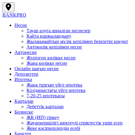
BANK
PRO
Несие
Тауар алуға арналған несиелер
Қайта қаржыландыру
Жылжымайтын мүлік кепілімен берілетін кредит
Автокөлік кепілімен несие
Автонесие
Жүрілген көлікке несие
Жаңа көлікке несие
Онлайн шағын несие
Депозиттер
Ипотека
Жаңа тұрғын үйге ипотека
Қолданыстағы үйге ипотека
7-20-25 ипотекасы
Карталар
Дебеттік карталар
Бизнеске
ЖК (ИП) тіркеу
Жауапкершілігі шектеулі серіктестік үшін есеп
Жеке кәсіпкерлердің есебі
Банктер