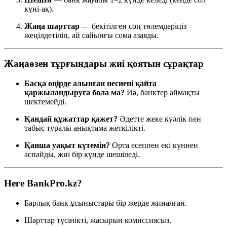
күні-ақ).
Жаңа шарттар
— бекітілген соң төлемдеріңіз
жеңілдетіліп, ай сайынғы сома азаяды.
Жаңаөзен тұрғындары жиі қоятын сұрақтар
Басқа өңірде алынған несиені қайта
қаржыландыруға бола ма?
Иә, банктер аймақты
шектемейді.
Қандай құжаттар қажет?
Әдетте жеке куәлік пен
табыс туралы анықтама жеткілікті.
Қанша уақыт күтемін?
Орта есеппен екі күннен
аспайды, жиі бір күнде шешіледі.
Неге BankPro.kz?
Барлық банк ұсыныстары бір жерде жиналған.
Шарттар түсінікті, жасырын комиссиясыз.