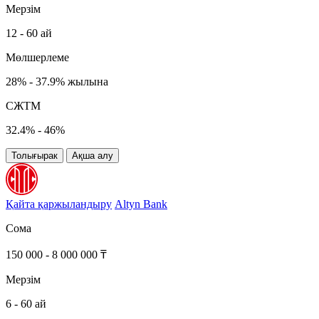
Мерзім
12 - 60 ай
Мөлшерлеме
28% - 37.9% жылына
СЖТМ
32.4% - 46%
Толығырак
Ақша алу
Қайта қаржыландыру
Altyn Bank
Сома
150 000 - 8 000 000 ₸
Мерзім
6 - 60 ай