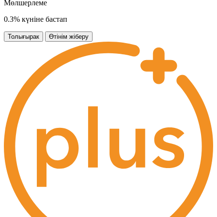
Мөлшерлеме
0.3% күніне бастап
Толығырак
Өтінім жіберу