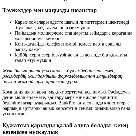
Тәуекелдер мен маңызды нюанстар
Қарыз сомалары әдетте шағын лимиттермен шектеледі
-бұл алаяқтық тәуекелін азайту үшін
Пайыздық мөлшерлеме стандартты займдарға қарағанда
жоғары болуы мүмкін
Көп жағдайда телефон нөмірі немесе карта арқылы
растау қажет
Кейбір сервистер іс жүзінде ең аз дегенде бір құжатты
талап етуі мүмкін
Жеке басын растаусыз қарыз -бұл әмбебап кепіл емес,
рәсімдердің жылдамдығы формалдылықтан маңыздырақ
болған жағдайларға арналған құрал.
Компания шарттарын мұқият зерттеуді ұсынамыз. Рәсімдеуге
дейін мөлшерлемеге, қайтару мерзіміне және сервистің
беделіне назар аударыңыз. BankPro каталогында клиенттерге
барлық шарттарды ашық көрсететін сенімді ойыншылар ғана
ұсынылған.
Құжатсыз қарызды қалай алуға болады -кезең-
кезеңімен нұсқаулық