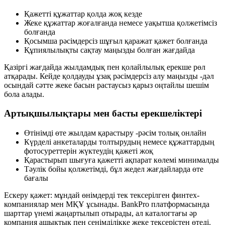
Қажетті құжаттар қолда жоқ кезде
Жеке құжаттар жоғалғанда немесе уақытша қолжетімсіз
болғанда
Қосымша рәсімдерсіз шұғыл қаражат қажет болғанда
Құпиялылықты сақтау маңызды болған жағдайда
Қазіргі жағдайда жылдамдық пен қолайлылық ерекше рөл
атқарады. Кейде қолдауды ұзақ рәсімдерсіз алу маңызды -дәл
осындай сәтте жеке басын растаусыз қарыз оңтайлы шешім
бола алады.
Артықшылықтары мен басты ерекшеліктері
Өтінімді өте жылдам қарастыру -рәсім толық онлайн
Күрделі анкеталарды толтырудың немесе құжаттардың
фотосуреттерін жүктеудің қажеті жоқ
Қарастырып шығуға қажетті ақпарат көлемі минималды
Тәулік бойы қолжетімді, бұл жедел жағдайларда өте
бағалы
Ескеру қажет: мұндай өнімдерді тек тексерілген финтех-
компаниялар мен МҚҰ ұсынады. BankPro платформасында
шарттар үнемі жаңартылып отырады, ал каталогтағы әр
компания ашықтық пен сенімділікке жеке тексерістен өтеді.