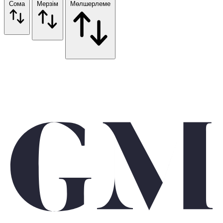
Сома
Мерзім
Мөлшерлеме