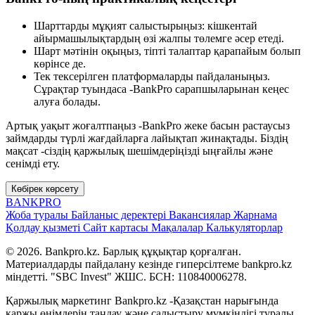
Шарттарды мұқият салыстырыңыз: кішкентай
айырмашылықтардың өзі жалпы төлемге әсер етеді.
Шарт мәтінін оқыңыз, тіпті талаптар қарапайым болып
көрінсе де.
Тек тексерілген платформаларды пайдаланыңыз.
Сұрақтар туындаса -BankPro сарапшыларынан кеңес
алуға болады.
Артық уақыт жоғалтпаңыз -BankPro жеке басын растаусыз
займдарды түрлі жағдайларға лайықтап жинақтады. Біздің
мақсат -сіздің қаржылық шешімдеріңізді ыңғайлы және
сенімді ету.
Көбірек көрсету
BANK
PRO
Жоба туралы
Байланыс деректері
Вакансиялар
Жарнама
Қолдау қызметі
Сайт картасы
Мақалалар
Калькуляторлар
© 2026. Bankpro.kz. Барлық құқықтар қорғалған.
Материалдарды пайдалану кезінде гиперсілтеме bankpro.kz
міндетті. "SBC Invest" ЖШС. БСН: 110840006278.
Қаржылық маркетинг Bankpro.kz -Қазақстан нарығында
қаржы өнімдерін таңдау және салыстыру мүмкіндігі туралы