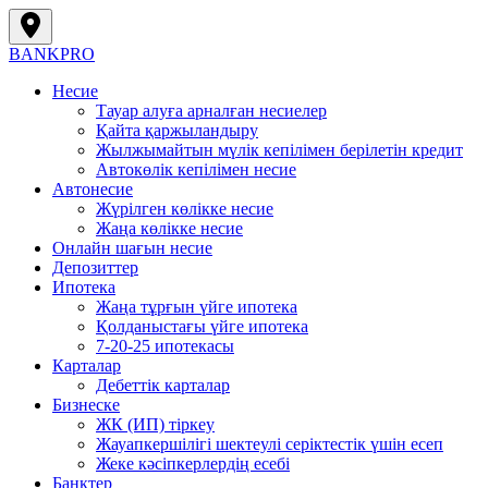
BANK
PRO
Несие
Тауар алуға арналған несиелер
Қайта қаржыландыру
Жылжымайтын мүлік кепілімен берілетін кредит
Автокөлік кепілімен несие
Автонесие
Жүрілген көлікке несие
Жаңа көлікке несие
Онлайн шағын несие
Депозиттер
Ипотека
Жаңа тұрғын үйге ипотека
Қолданыстағы үйге ипотека
7-20-25 ипотекасы
Карталар
Дебеттік карталар
Бизнеске
ЖК (ИП) тіркеу
Жауапкершілігі шектеулі серіктестік үшін есеп
Жеке кәсіпкерлердің есебі
Банктер