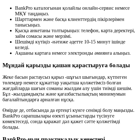
BankPro каталогынан қолайлы онлайн-сервис немесе
МҚҰ таңдаңыз.
Шарттармен және басқа клиенттердің пікірлерімен
танысыңыз.
Қысқа анкетаны толтырыңыз: телефон, карта деректері,
займ сомасы және мерзімі.
Шешімді күтіңіз -нәтиже әдетте 10-15 минут ішінде
келеді.
Ақшаны картаға немесе электронды әмиянға алыңыз.
Мұндай қарызды қашан қарастыруға болады
Жеке басын растаусыз қарыз -шұғыл шығындар, күтпеген
төлемдер немесе құжаттар уақытша қолжетімсіз болған
жағдайларда шағын соманы жылдам алу үшін тиімді шешім.
Бұл -жылдамдықты және қағазбастылықтың минимумын
бағалайтындарға арналған нұсқа.
Өмірде де, отбасында да ертеңгі күнге сенімді болу маңызды.
BankPro сарапшылары өзекті ұсыныстарды түсінуге
көмектеседі, сонда қаражат дәл қажет сәтте қолжетімді
болады.
BankPro-ның практикалық кеңестері