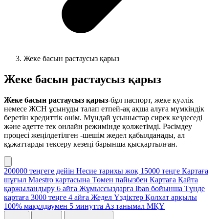
Жеке басын растаусыз қарыз
Жеке басын растаусыз қарыз
Жеке басын растаусыз қарыз
-бұл паспорт, жеке куәлік
немесе ЖСН ұсынуды талап етпей-ақ ақша алуға мүмкіндік
беретін кредиттік өнім. Мұндай ұсыныстар сирек кездеседі
және әдетте тек онлайн режимінде қолжетімді. Рәсімдеу
процесі жеңілдетілген -шешім жедел қабылданады, ал
құжаттарды тексеру кезеңі барынша қысқартылған.
200000 теңгеге дейін
Несие тарихы жоқ
15000 теңге
Картаға
шұғыл
Maestro картасына
Төмен пайызбен
Картаға
Қайта
қаржыландыру
6 айға
Жұмыссыздарға
Iban бойынша
Түнде
картаға
3000 теңге
4 айға
Жедел
Үздіктер
Қолхат арқылы
100% мақұлдаумен
5 минутта
Аз танымал МҚҰ