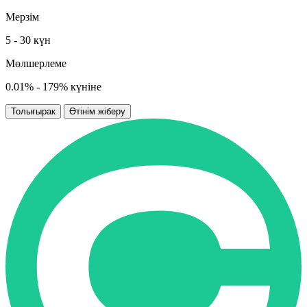
Мерзім
5 - 30 күн
Мөлшерлеме
0.01% - 179% күніне
Толығырак
Өтінім жіберу