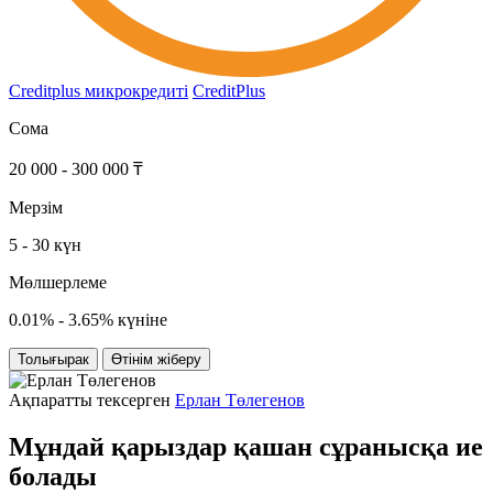
Creditplus микрокредиті
CreditPlus
Сома
20 000 - 300 000 ₸
Мерзім
5 - 30 күн
Мөлшерлеме
0.01% - 3.65% күніне
Толығырак
Өтінім жіберу
Ақпаратты тексерген
Ерлан Төлегенов
Мұндай қарыздар қашан сұранысқа ие
болады