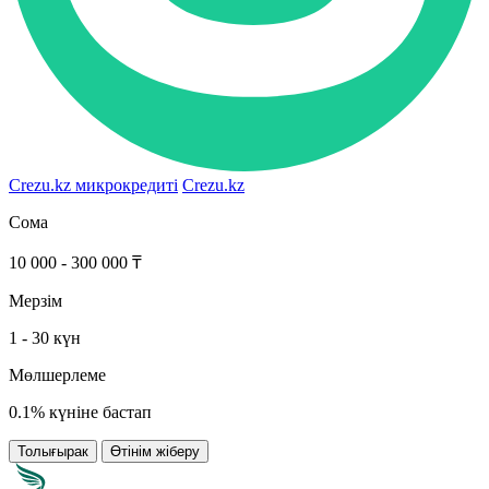
Crezu.kz микрокредиті
Crezu.kz
Сома
10 000 - 300 000 ₸
Мерзім
1 - 30 күн
Мөлшерлеме
0.1% күніне бастап
Толығырак
Өтінім жіберу