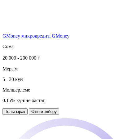
GMoney микрокредиті
GMoney
Сома
20 000 - 200 000 ₸
Мерзім
5 - 30 күн
Мөлшерлеме
0.15% күніне бастап
Толығырак
Өтінім жіберу