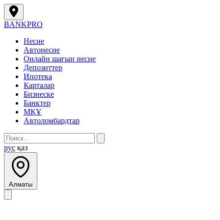
BANK
PRO
Несие
Автонесие
Онлайн шағын несие
Депозиттер
Ипотека
Карталар
Бизнеске
Банктер
МҚҰ
Автоломбардтар
рус
қаз
Алматы