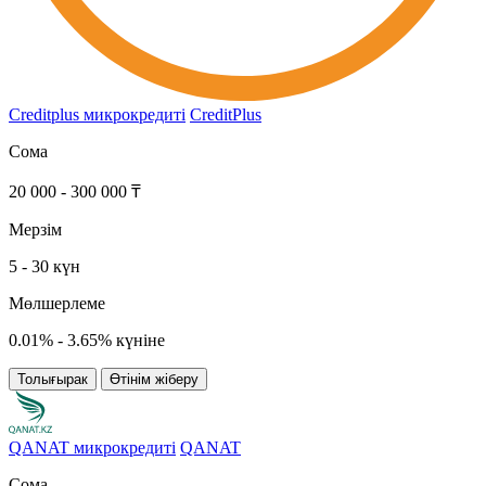
Creditplus микрокредиті
CreditPlus
Сома
20 000 - 300 000 ₸
Мерзім
5 - 30 күн
Мөлшерлеме
0.01% - 3.65% күніне
Толығырак
Өтінім жіберу
QANAT микрокредиті
QANAT
Сома