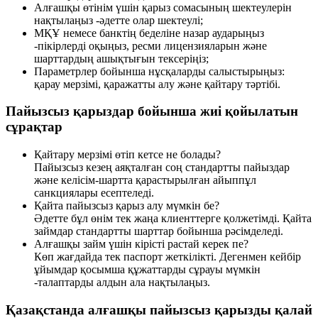
Алғашқы өтінім үшін қарыз сомасының шектеулерін
нақтылаңыз -әдетте олар шектеулі;
МҚҰ немесе банктің беделіне назар аударыңыз
-пікірлерді оқыңыз, ресми лицензияларын және
шарттардың ашықтығын тексеріңіз;
Параметрлер бойынша нұсқаларды салыстырыңыз:
қарау мерзімі, қаражатты алу және қайтару тәртібі.
Пайызсыз қарыздар бойынша жиі қойылатын
сұрақтар
Қайтару мерзімі өтіп кетсе не болады?
Пайызсыз кезең аяқталған соң стандартты пайыздар
және келісім-шартта қарастырылған айыппұл
санкциялары есептеледі.
Қайта пайызсыз қарыз алу мүмкін бе?
Әдетте бұл өнім тек жаңа клиенттерге қолжетімді. Қайта
займдар стандартты шарттар бойынша рәсімделеді.
Алғашқы займ үшін кірісті растай керек пе?
Көп жағдайда тек паспорт жеткілікті. Дегенмен кейбір
ұйымдар қосымша құжаттарды сұрауы мүмкін
-талаптарды алдын ала нақтылаңыз.
Қазақстанда алғашқы пайызсыз қарызды қалай