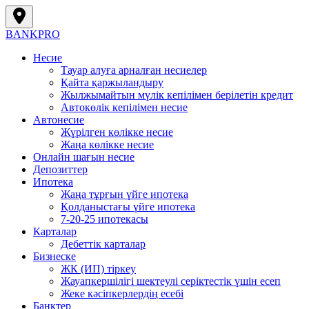
BANK
PRO
Несие
Тауар алуға арналған несиелер
Қайта қаржыландыру
Жылжымайтын мүлік кепілімен берілетін кредит
Автокөлік кепілімен несие
Автонесие
Жүрілген көлікке несие
Жаңа көлікке несие
Онлайн шағын несие
Депозиттер
Ипотека
Жаңа тұрғын үйге ипотека
Қолданыстағы үйге ипотека
7-20-25 ипотекасы
Карталар
Дебеттік карталар
Бизнеске
ЖК (ИП) тіркеу
Жауапкершілігі шектеулі серіктестік үшін есеп
Жеке кәсіпкерлердің есебі
Банктер