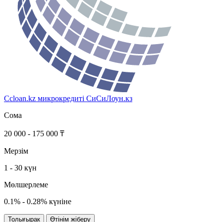
Ccloan.kz микрокредиті
СиСиЛоун.кз
Сома
20 000 - 175 000 ₸
Мерзім
1 - 30 күн
Мөлшерлеме
0.1% - 0.28% күніне
Толығырак
Өтінім жіберу