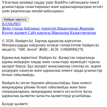
Үйлесімді шешімді таңдау үшін BankPro сайтындағы өзекті
ұсыныстарды салыстырыңыз және қаржыларыңыздың игілігі
үшін рационалды шешім қабылдаңыз.
Көбірек көрсету
BANK
PRO
Жоба туралы
Байланыс деректері
Вакансиялар
Жарнама
Қолдау қызметі
Сайт картасы
Мақалалар
Калькуляторлар
© 2026. Bankpro.kz. Барлық құқықтар қорғалған.
Материалдарды пайдалану кезінде гиперсілтеме bankpro.kz
міндетті. "SBC Invest" ЖШС. БСН: 110840006278.
Қаржылық маркетинг Bankpro.kz -Қазақстан нарығында
қаржы өнімдерін таңдау және салыстыру мүмкіндігі туралы
ақпарат береді. Бұл ақпарат анықтамалық сипатқа ие, жария
көздерден алынған және қаржылық немесе заңды ұсыныстар
болып табылмайды.
Bankpro.kz несие берумен айналыспайды, банк немесе
микроқаржы ұйымы болып табылмайды және банк
операцияларына, микроқаржы немесе кез келген басқа
қаржылық қызметке қатысты қызметтерді ұсынбайды.
Қолдау қызметі: