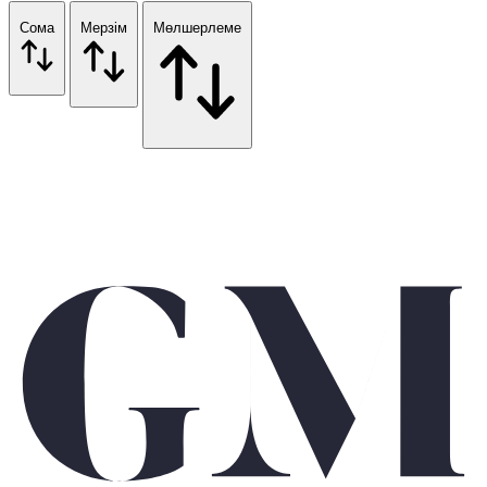
Сома
Мерзім
Мөлшерлеме