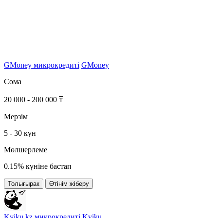
GMoney микрокредиті
GMoney
Сома
20 000 - 200 000 ₸
Мерзім
5 - 30 күн
Мөлшерлеме
0.15% күніне бастап
Толығырак
Өтінім жіберу
Kviku.kz микрокредиті
Kviku