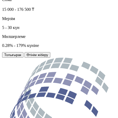
15 000 - 176 500 ₸
Мерзім
5 - 30 күн
Мөлшерлеме
0.28% - 179% күніне
Толығырак
Өтінім жіберу