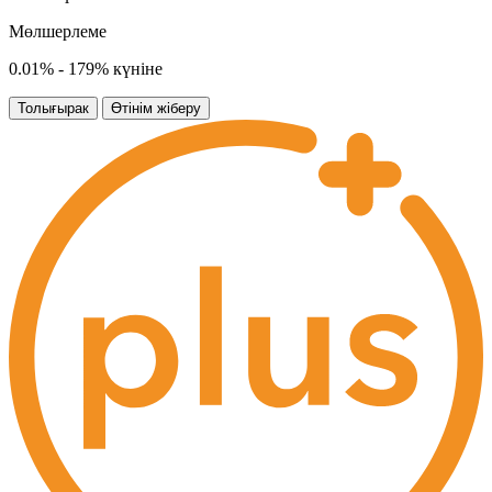
Мөлшерлеме
0.01% - 179% күніне
Толығырак
Өтінім жіберу