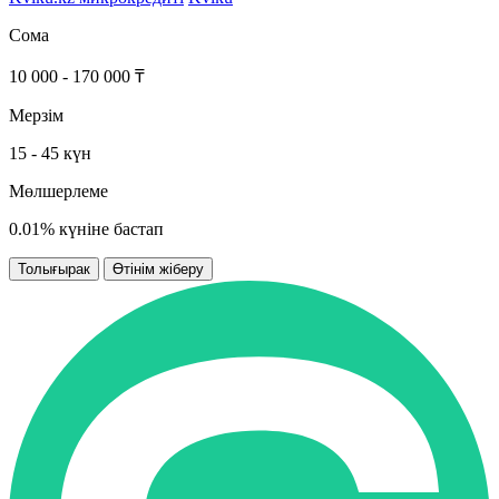
Сома
10 000 - 170 000 ₸
Мерзім
15 - 45 күн
Мөлшерлеме
0.01% күніне бастап
Толығырак
Өтінім жіберу