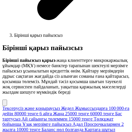
Бірінші қарыз пайызсыз
Бірінші қарыз пайызсыз
Бірінші пайызсыз қарыз-
жаңа клиенттерге микрокаржылық
ұйымдар (МҚҰ) немесе банктер тарапынан шектеулі мерзімге
пайызсыз ұсынылатын кредиттік өнім. Қайтару мерзімдерін
дұрыс сақтаған жағдайда сіз алынған соманы ғана қайтарасыз,
қосымша төлемсіз. Мұндай тәсіл қосымша шығын тәуекелі
жоқ сервиспен пайдаланып, уақытша қаржылық мәселелерді
жылдам шешуге мүмкіндік береді
Тексерусіз және қоңыраусыз
Жедел
Жұмыссыздарға
100 000‑ға
дейін
80000 теңге
6 айға
Жаңа
25000 теңге
60000 теңге
Бас
тартусыз
Ай сайынғы төлеммен
15000 теңге
Төлқұжат
бойынша
Ұзақ мерзімге пайызсыз
Адал
Просрочкалармен
2
жылға
10000 теңге
Баланс нөл болғанда
Картаға шұғыл