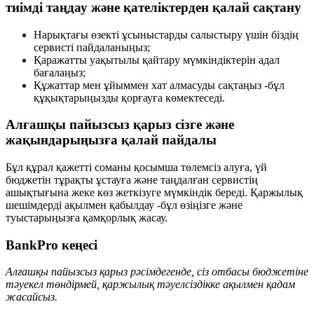
тиімді таңдау және қателіктерден қалай сақтану
Нарықтағы өзекті ұсыныстарды салыстыру үшін біздің
сервисті пайдаланыңыз;
Қаражатты уақытылы қайтару мүмкіндіктерін адал
бағалаңыз;
Құжаттар мен ұйыммен хат алмасуды сақтаңыз -бұл
құқықтарыңызды қорғауға көмектеседі.
Алғашқы пайызсыз қарыз сізге және
жақындарыңызға қалай пайдалы
Бұл құрал қажетті соманы қосымша төлемсіз алуға, үй
бюджетін тұрақты ұстауға және таңдалған сервистің
ашықтығына жеке көз жеткізуге мүмкіндік береді. Қаржылық
шешімдерді ақылмен қабылдау -бұл өзіңізге және
туыстарыңызға қамқорлық жасау.
BankPro кеңесі
Алғашқы пайызсыз қарыз рәсімдегенде, сіз отбасы бюджетіне
тәуекел төндірмей, қаржылық тәуелсіздікке ақылмен қадам
жасайсыз.