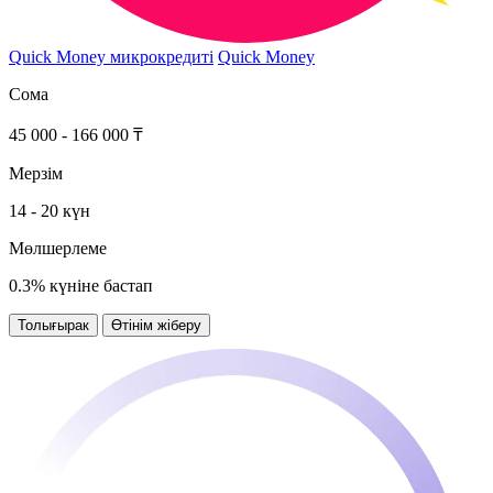
Quick Money микрокредиті
Quick Money
Сома
45 000 - 166 000 ₸
Мерзім
14 - 20 күн
Мөлшерлеме
0.3% күніне бастап
Толығырак
Өтінім жіберу