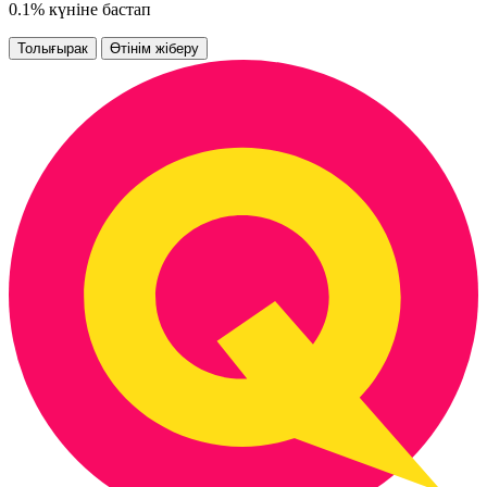
0.1% күніне бастап
Толығырак
Өтінім жіберу