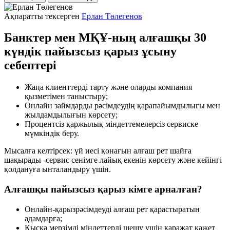
Ақпаратты тексерген
Ерлан Төлегенов
Банктер мен МҚҰ-ның алғашқы 30
күндік пайызсыз қарыз ұсыну
себептері
Жаңа клиенттерді тарту және оларды компания
қызметімен таныстыру;
Онлайн займдарды рәсімдеудің қарапайымдылығы мен
жылдамдылығын көрсету;
Процентсіз қаржылық міндеттемелерсіз сервиске
мүмкіндік беру.
Мысалға келтірсек: үй иесі қонағын алғаш рет шайға
шақырады -сервис сенімге лайық екенін көрсету және кейінгі
қолдануға ынталандыру үшін.
Алғашқы пайызсыз қарыз кімге арналған?
Онлайн-қарызрәсімдеуді алғаш рет қарастыратын
адамдарға;
Қысқа мерзімді міндеттерді шешу үшін қаражат қажет