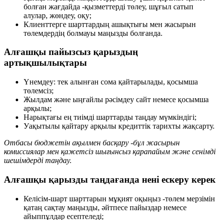
болған жағдайда -қызметтерді төлеу, шұғыл сатып
алулар, жөндеу, оқу;
Клиенттерге шарттардың ашықтығы мен жасырын
төлемдердің болмауы маңызды болғанда.
Алғашқы пайызсыз қарыздың
артықшылықтары
Үнемдеу: тек алынған сома қайтарылады, қосымша
төлемсіз;
Жылдам және ыңғайлы рәсімдеу сайт немесе қосымша
арқылы;
Нарықтағы ең тиімді шарттарды таңдау мүмкіндігі;
Уақытылы қайтару арқылы кредиттік тарихты жақсарту.
Отбасы бюджетін ақылмен басқару -бұл жасырын
комиссиялар мен қажетсіз шығынсыз қарапайым және сенімді
шешімдерді таңдау.
Алғашқы қарызды таңдағанда нені ескеру керек
Келісім-шарт шарттарын мұқият оқыңыз -төлем мерзімін
қатаң сақтау маңызды, әйтпесе пайыздар немесе
айыппұлдар есептеледі;